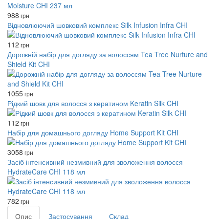
988
грн
Відновлюючий шовковий комплекс Silk Infusion Infra CHI
112
грн
Дорожній набір для догляду за волоссям Tea Tree Nurture and
Shield Kit CHI
1055
грн
Рідкий шовк для волосся з кератином Keratin Silk CHI
112
грн
Набір для домашнього догляду Home Support Kit CHI
3058
грн
Засіб інтенсивний незмивний для зволоження волосся
HydrateCare CHI 118 мл
782
грн
Опис
Застосування
Склад