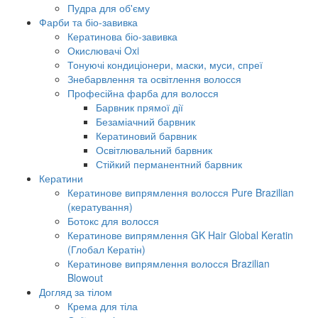
Пудра для об'єму
Фарби та біо-завивка
Кератинова біо-завивка
Окислювачі Oxi
Тонуючі кондиціонери, маски, муси, спреї
Знебарвлення та освітлення волосся
Професійна фарба для волосся
Барвник прямої дії
Безаміачний барвник
Кератиновий барвник
Освітлювальний барвник
Стійкий перманентний барвник
Кератини
Кератинове випрямлення волосся Pure Brazilian
(кератування)
Ботокс для волосся
Кератинове випрямлення GK Hair Global Keratin
(Глобал Кератін)
Кератинове випрямлення волосся Brazilian
Blowout
Догляд за тілом
Крема для тіла