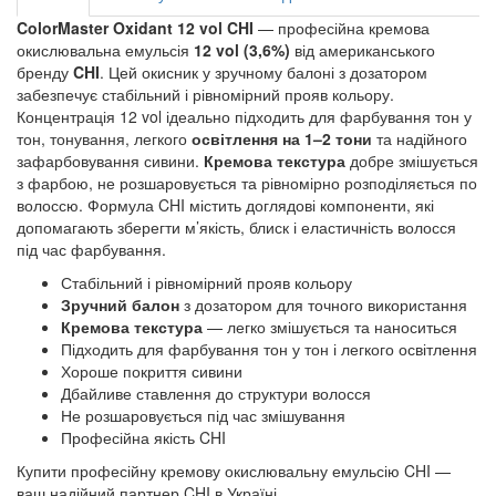
ColorMaster Oxidant 12 vol CHI
 — професійна кремова 
окислювальна емульсія 
12 vol (3,6%)
 від американського 
бренду 
CHI
. Цей окисник у зручному балоні з дозатором 
забезпечує стабільний і рівномірний прояв кольору. 
Концентрація 12 vol ідеально підходить для фарбування тон у 
тон, тонування, легкого 
освітлення на 1–2 тони
 та надійного 
зафарбовування сивини. 
Кремова текстура 
добре змішується 
з фарбою, не розшаровується та рівномірно розподіляється по 
волоссю. Формула CHI містить доглядові компоненти, які 
допомагають зберегти м’якість, блиск і еластичність волосся 
під час фарбування.
Стабільний і рівномірний прояв кольору
Зручний балон
з дозатором для точного використання
Кремова текстура
— легко змішується та наноситься
Підходить для фарбування тон у тон і легкого освітлення
Хороше покриття сивини
Дбайливе ставлення до структури волосся
Не розшаровується під час змішування
Професійна якість CHI
Купити професійну
кремову окислювальну емульсію 
CHI —
ваш надійний партнер CHI в Україні.