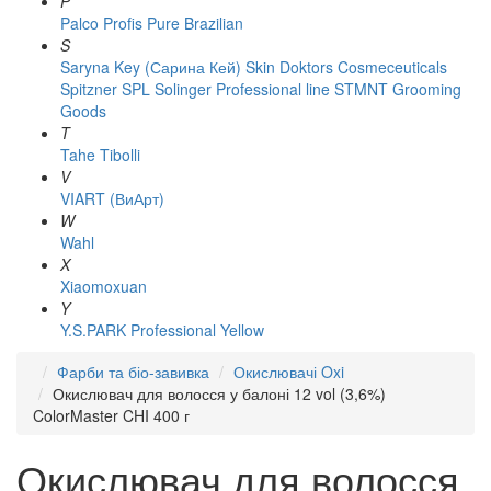
P
Palco
Profis
Pure Brazilian
S
Saryna Key (Сарина Кей)
Skin Doktors Cosmeceuticals
Spitzner
SPL Solinger Professional line
STMNT Grooming
Goods
T
Tahe
Tibolli
V
VIART (ВиАрт)
W
Wahl
X
Xiaomoxuan
Y
Y.S.PARK Professional
Yellow
Фарби та біо-завивка
Окислювачі Oxi
Окислювач для волосся у балоні 12 vol (3,6%)
ColorMaster CHI 400 г
Окислювач для волосся