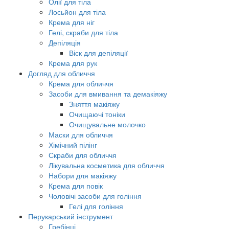
Олії для тіла
Лосьйон для тіла
Крема для ніг
Гелі, скраби для тіла
Депіляція
Віск для депіляції
Крема для рук
Догляд для обличчя
Крема для обличчя
Засоби для вмивання та демакіяжу
Зняття макіяжу
Очищаючі тоніки
Очищувальне молочко
Маски для обличчя
Хімічний пілінг
Скраби для обличчя
Лікувальна косметика для обличчя
Набори для макіяжу
Крема для повік
Чоловічі засоби для гоління
Гелі для гоління
Перукарський інструмент
Гребінці