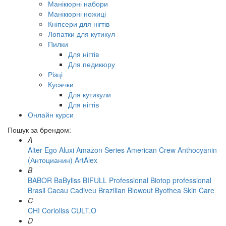
Манікюрні набори
Манікюрні ножиці
Кніпсери для нігтів
Лопатки для кутикул
Пилки
Для нігтів
Для педикюру
Різці
Кусачки
Для кутикули
Для нігтів
Онлайн курси
Пошук за брендом:
A
Alter Ego
Aluxi
Amazon Series
American Crew
Anthocyanin
(Антоцианин)
ArtAlex
B
BABOR
BaByliss
BIFULL Professional
Biotop professional
Brasil Cacau Сadiveu
Brazilian Blowout
Byothea Skin Care
C
CHI
Corioliss
CULT.O
D