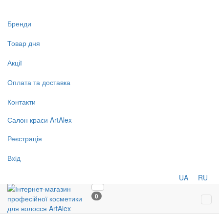
Бренди
Товар дня
Акції
Оплата та доставка
Контакти
Салон
краси
ArtAlex
Реєстрація
Вхід
UA
RU
0
Tog
navi