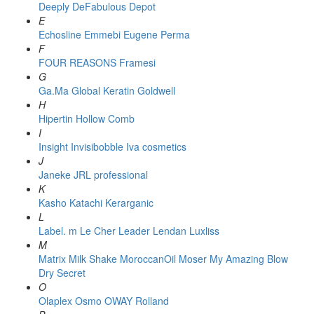
Deeply
DeFabulous
Depot
E
Echosline
Emmebi
Eugene Perma
F
FOUR REASONS
Framesi
G
Ga.Ma
Global Keratin
Goldwell
H
Hipertin
Hollow Comb
I
Insight
Invisibobble
Iva cosmetics
J
Janeke
JRL professional
K
Kasho
Katachi
Kerarganic
L
Label. m
Le Cher
Leader
Lendan
Luxliss
M
Matrix
Milk Shake
MoroccanOil
Moser
My Amazing Blow
Dry Secret
O
Olaplex
Osmo
OWAY Rolland