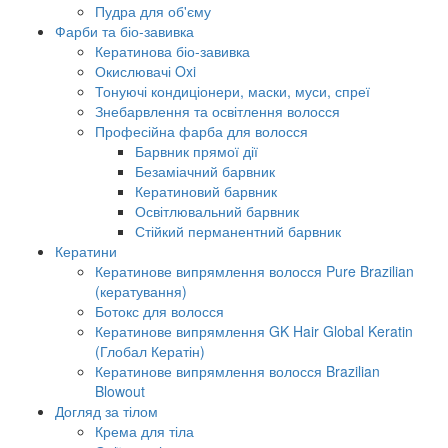
Пудра для об'єму
Фарби та біо-завивка
Кератинова біо-завивка
Окислювачі Oxi
Тонуючі кондиціонери, маски, муси, спреї
Знебарвлення та освітлення волосся
Професійна фарба для волосся
Барвник прямої дії
Безаміачний барвник
Кератиновий барвник
Освітлювальний барвник
Стійкий перманентний барвник
Кератини
Кератинове випрямлення волосся Pure Brazilian
(кератування)
Ботокс для волосся
Кератинове випрямлення GK Hair Global Keratin
(Глобал Кератін)
Кератинове випрямлення волосся Brazilian
Blowout
Догляд за тілом
Крема для тіла