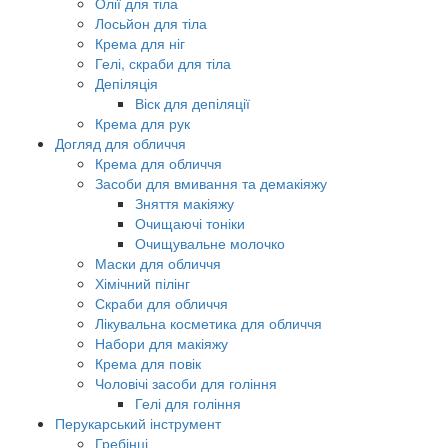
Олії для тіла
Лосьйон для тіла
Крема для ніг
Гелі, скраби для тіла
Депіляція
Віск для депіляції
Крема для рук
Догляд для обличчя
Крема для обличчя
Засоби для вмивання та демакіяжу
Зняття макіяжу
Очищаючі тоніки
Очищувальне молочко
Маски для обличчя
Хімічний пілінг
Скраби для обличчя
Лікувальна косметика для обличчя
Набори для макіяжу
Крема для повік
Чоловічі засоби для гоління
Гелі для гоління
Перукарський інструмент
Гребінці