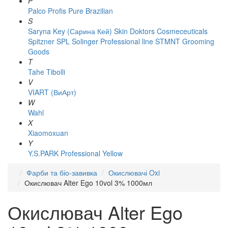
P
Palco
Profis
Pure Brazilian
S
Saryna Key (Сарина Кей)
Skin Doktors Cosmeceuticals
Spitzner
SPL Solinger Professional line
STMNT Grooming
Goods
T
Tahe
Tibolli
V
VIART (ВиАрт)
W
Wahl
X
Xiaomoxuan
Y
Y.S.PARK Professional
Yellow
Фарби та біо-завивка
Окислювачі Oxi
Окислювач Alter Ego 10vol 3% 1000мл
Окислювач Alter Ego