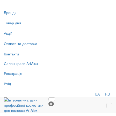
Бренди
Товар дня
Акції
Оплата та доставка
Контакти
Салон
краси
ArtAlex
Реєстрація
Вхід
UA
RU
0
Tog
navi