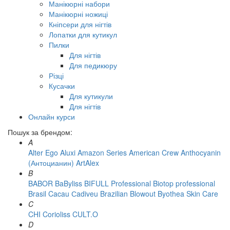
Манікюрні набори
Манікюрні ножиці
Кніпсери для нігтів
Лопатки для кутикул
Пилки
Для нігтів
Для педикюру
Різці
Кусачки
Для кутикули
Для нігтів
Онлайн курси
Пошук за брендом:
A
Alter Ego
Aluxi
Amazon Series
American Crew
Anthocyanin
(Антоцианин)
ArtAlex
B
BABOR
BaByliss
BIFULL Professional
Biotop professional
Brasil Cacau Сadiveu
Brazilian Blowout
Byothea Skin Care
C
CHI
Corioliss
CULT.O
D