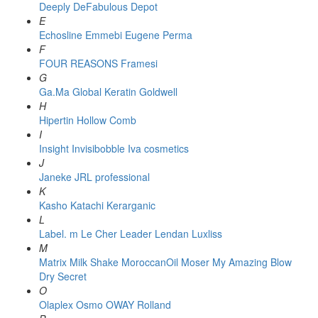
Deeply
DeFabulous
Depot
E
Echosline
Emmebi
Eugene Perma
F
FOUR REASONS
Framesi
G
Ga.Ma
Global Keratin
Goldwell
H
Hipertin
Hollow Comb
I
Insight
Invisibobble
Iva cosmetics
J
Janeke
JRL professional
K
Kasho
Katachi
Kerarganic
L
Label. m
Le Cher
Leader
Lendan
Luxliss
M
Matrix
Milk Shake
MoroccanOil
Moser
My Amazing Blow
Dry Secret
O
Olaplex
Osmo
OWAY Rolland