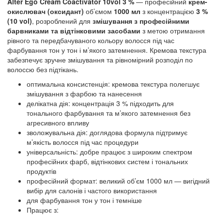
Alter Ego Cream Coactivator 10vol 3 %
— професійний
крем-
окислювач (оксидант)
об’ємом
1000 мл
з концентрацією
3 %
(10 vol)
, розроблений для
змішування з професійними
барвниками та відтінковими засобами
з метою отримання
рівного та передбачуваного кольору волосся під час
фарбування тон у тон і м’якого затемнення. Кремова текстура
забезпечує зручне змішування та рівномірний розподіл по
волоссю без підтікань.
оптимальна консистенція: кремова текстура полегшує
змішування з фарбою та нанесення
делікатна дія: концентрація 3 % підходить для
тонального фарбування та м’якого затемнення без
агресивного впливу
зволожувальна дія: доглядова формула підтримує
м’якість волосся під час процедури
універсальність: добре працює з широким спектром
професійних фарб, відтінкових систем і тональних
продуктів
професійний формат: великий об’єм 1000 мл — вигідний
вибір для салонів і частого використання
для фарбування тон у тон і темніше
Працює з: