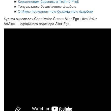
★
Кератиновим барвником Techno Fruit
★ Тонувальною безаміачною фарбою
★
Стійкою перманентною безаміачною фарбою
Купити окислювач Coactivator Cream Alter Ego 10vol 3% в
ArtAlex — офіційного партнера Alter Ego.