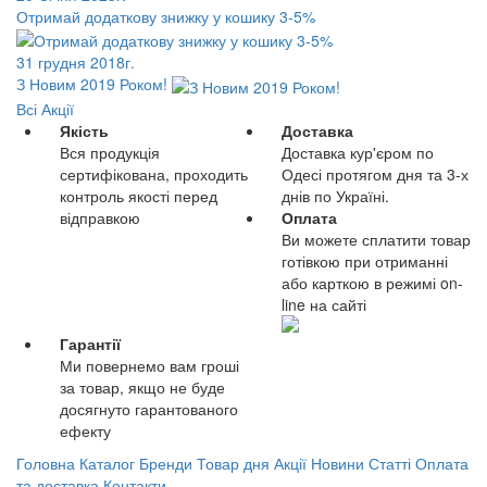
Отримай додаткову знижку у кошику 3-5%
31 грудня 2018г.
З Новим 2019 Роком!
Всі Акції
Якість
Доставка
Вся продукція
Доставка кур'єром по
сертифікована, проходить
Одесі протягом дня та 3-х
контроль якості перед
днів по Україні.
відправкою
Оплата
Ви можете сплатити товар
готівкою при отриманні
або карткою в режимі on-
line на сайті
Гарантії
Ми повернемо вам гроші
за товар, якщо не буде
досягнуто гарантованого
ефекту
Головна
Каталог
Бренди
Товар дня
Акції
Новини
Статті
Оплата
та доставка
Контакти