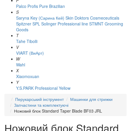
P
Palco
Profis
Pure Brazilian
S
Saryna Key (Сарина Кей)
Skin Doktors Cosmeceuticals
Spitzner
SPL Solinger Professional line
STMNT Grooming
Goods
T
Tahe
Tibolli
V
VIART (ВиАрт)
W
Wahl
X
Xiaomoxuan
Y
Y.S.PARK Professional
Yellow
Перукарський інструмент
Машинки для стрижки
Запчастини та комплектуючі
Ножовий блок Standard Taper Blade BF03 JRL
Ножовий блок Standard