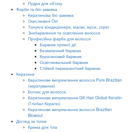
Пудра для об'єму
Фарби та біо-завивка
Кератинова біо-завивка
Окислювачі Oxi
Тонуючі кондиціонери, маски, муси, спреї
Знебарвлення та освітлення волосся
Професійна фарба для волосся
Барвник прямої дії
Безаміачний барвник
Кератиновий барвник
Освітлювальний барвник
Стійкий перманентний барвник
Кератини
Кератинове випрямлення волосся Pure Brazilian
(кератування)
Ботокс для волосся
Кератинове випрямлення GK Hair Global Keratin
(Глобал Кератін)
Кератинове випрямлення волосся Brazilian
Blowout
Догляд за тілом
Крема для тіла