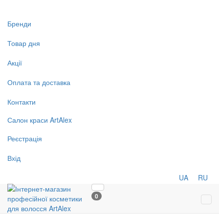
Бренди
Товар дня
Акції
Оплата та доставка
Контакти
Салон
краси
ArtAlex
Реєстрація
Вхід
UA
RU
0
Tog
navi