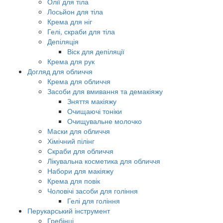
Олії для тіла
Лосьйон для тіла
Крема для ніг
Гелі, скраби для тіла
Депіляція
Віск для депіляції
Крема для рук
Догляд для обличчя
Крема для обличчя
Засоби для вмивання та демакіяжу
Зняття макіяжу
Очищаючі тоніки
Очищувальне молочко
Маски для обличчя
Хімічний пілінг
Скраби для обличчя
Лікувальна косметика для обличчя
Набори для макіяжу
Крема для повік
Чоловічі засоби для гоління
Гелі для гоління
Перукарський інструмент
Гребінці