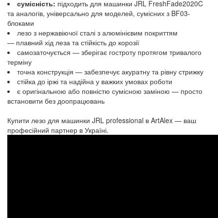
сумісність:
підходить для машинки JRL FreshFade2020C
та аналогів, універсально для моделей, сумісних з BF03-
блоками
лезо з нержавіючої сталі з алюмінієвим покриттям
— плавний хід леза та стійкість до корозії
самозаточується — зберігає гостроту протягом тривалого
терміну
точна конструкція — забезпечує акуратну та рівну стрижку
стійка до іржі та надійна у важких умовах роботи
є оригінальною або повністю сумісною заміною — просто
встановити без доопрацювань
Купити лезо для машинки JRL professional в ArtAlex — ваш
професійний партнер в Україні.