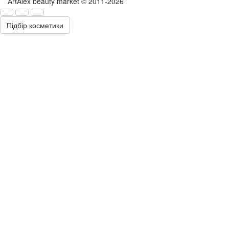
ArtAlex beauty market © 2011-2026
Підбір косметики