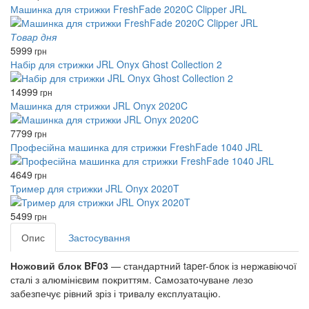
Машинка для стрижки FreshFade 2020C Clipper JRL
Товар дня
5999
грн
Набір для стрижки JRL Onyx Ghost Collection 2
14999
грн
Машинка для стрижки JRL Onyx 2020C
7799
грн
Професійна машинка для стрижки FreshFade 1040 JRL
4649
грн
Тример для стрижки JRL Onyx 2020T
5499
грн
Опис
Застосування
Ножовий блок BF03
— стандартний taper-блок із нержавіючої
сталі з алюмінієвим покриттям. Самозаточуване лезо
забезпечує рівний зріз і тривалу експлуатацію.