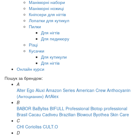
Манікюрні набори
Манікюрні ножиці
Кніпсери для нігтів
Лопатки для кутикул
Пилки
Для нігтів
Для педикюру
Різці
Кусачки
Для кутикули
Для нігтів
Онлайн курси
Пошук за брендом:
A
Alter Ego
Aluxi
Amazon Series
American Crew
Anthocyanin
(Антоцианин)
ArtAlex
B
BABOR
BaByliss
BIFULL Professional
Biotop professional
Brasil Cacau Сadiveu
Brazilian Blowout
Byothea Skin Care
C
CHI
Corioliss
CULT.O
D