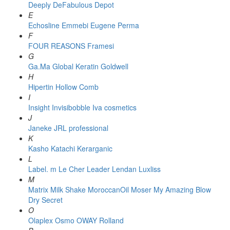
Deeply
DeFabulous
Depot
E
Echosline
Emmebi
Eugene Perma
F
FOUR REASONS
Framesi
G
Ga.Ma
Global Keratin
Goldwell
H
Hipertin
Hollow Comb
I
Insight
Invisibobble
Iva cosmetics
J
Janeke
JRL professional
K
Kasho
Katachi
Kerarganic
L
Label. m
Le Cher
Leader
Lendan
Luxliss
M
Matrix
Milk Shake
MoroccanOil
Moser
My Amazing Blow
Dry Secret
O
Olaplex
Osmo
OWAY Rolland