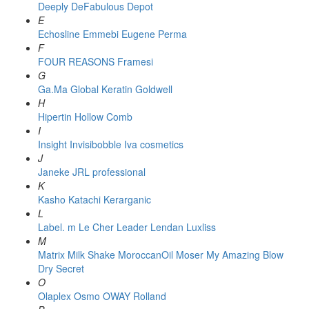
Deeply
DeFabulous
Depot
E
Echosline
Emmebi
Eugene Perma
F
FOUR REASONS
Framesi
G
Ga.Ma
Global Keratin
Goldwell
H
Hipertin
Hollow Comb
I
Insight
Invisibobble
Iva cosmetics
J
Janeke
JRL professional
K
Kasho
Katachi
Kerarganic
L
Label. m
Le Cher
Leader
Lendan
Luxliss
M
Matrix
Milk Shake
MoroccanOil
Moser
My Amazing Blow
Dry Secret
O
Olaplex
Osmo
OWAY Rolland