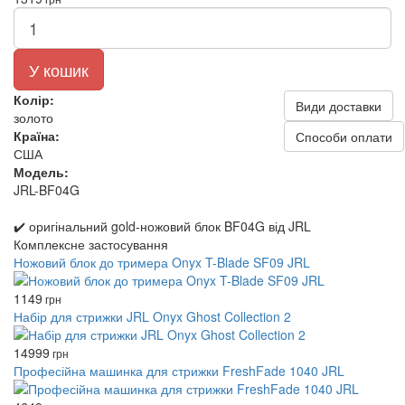
У кошик
Колір:
Види доставки
золото
Країна:
Способи оплати
США
Модель:
JRL-BF04G
✔️ оригінальний gold-ножовий блок BF04G від JRL
Комплексне застосування
Ножовий блок до тримера Onyx T-Blade SF09 JRL
1149
грн
Набір для стрижки JRL Onyx Ghost Collection 2
14999
грн
Професійна машинка для стрижки FreshFade 1040 JRL