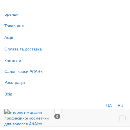
Бренди
Товар дня
Акції
Оплата та доставка
Контакти
Салон
краси
ArtAlex
Реєстрація
Вхід
UA
RU
0
Tog
navi