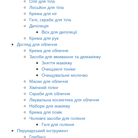
Олії для тіла
Лосьйон для тіла
Крема для ніг
Гелі, скраби для тіла
Депіляція
Віск для депіляції
Крема для рук
Догляд для обличчя
Крема для обличчя
Засоби для вмивання та демакіяжу
Зняття макіяжу
Очищаючі тоніки
Очищувальне молочко
Маски для обличчя
Хімічний пілінг
Скраби для обличчя
Лікувальна косметика для обличчя
Набори для макіяжу
Крема для повік
Чоловічі засоби для гоління
Гелі для гоління
Перукарський інструмент
Гребінці