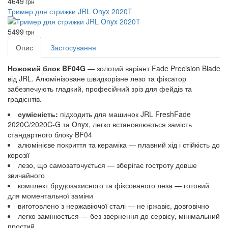
4649
грн
Тример для стрижки JRL Onyx 2020T
5499
грн
Опис
Застосування
Ножовий блок BF04G
— золотий варіант Fade Precision Blade
від JRL. Алюмінізоване швидкорізне лезо та фіксатор
забезпечують гладкий, професійний зріз для фейдів та
градієнтів.
сумісність:
підходить для машинок JRL FreshFade
2020C/2020C‑G та Onyx, легко встановлюється замість
стандартного блоку BF04
алюмінієве покриття та кераміка — плавний хід і стійкість до
корозії
лезо, що самозаточується — зберігає гостроту довше
звичайного
комплект брудозахисного та фіксованого леза — готовий
для моментальної заміни
виготовлено з нержавіючої сталі — не іржавіє, довговічно
легко замінюється — без звернення до сервісу, мінімальний
простий