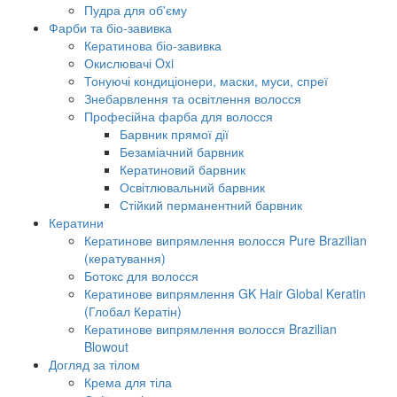
Пудра для об'єму
Фарби та біо-завивка
Кератинова біо-завивка
Окислювачі Oxi
Тонуючі кондиціонери, маски, муси, спреї
Знебарвлення та освітлення волосся
Професійна фарба для волосся
Барвник прямої дії
Безаміачний барвник
Кератиновий барвник
Освітлювальний барвник
Стійкий перманентний барвник
Кератини
Кератинове випрямлення волосся Pure Brazilian
(кератування)
Ботокс для волосся
Кератинове випрямлення GK Hair Global Keratin
(Глобал Кератін)
Кератинове випрямлення волосся Brazilian
Blowout
Догляд за тілом
Крема для тіла