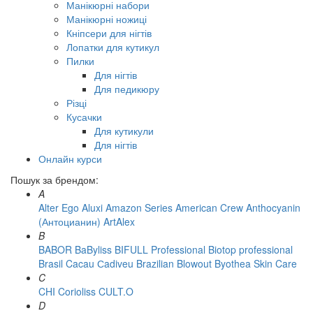
Манікюрні набори
Манікюрні ножиці
Кніпсери для нігтів
Лопатки для кутикул
Пилки
Для нігтів
Для педикюру
Різці
Кусачки
Для кутикули
Для нігтів
Онлайн курси
Пошук за брендом:
A
Alter Ego
Aluxi
Amazon Series
American Crew
Anthocyanin
(Антоцианин)
ArtAlex
B
BABOR
BaByliss
BIFULL Professional
Biotop professional
Brasil Cacau Сadiveu
Brazilian Blowout
Byothea Skin Care
C
CHI
Corioliss
CULT.O
D