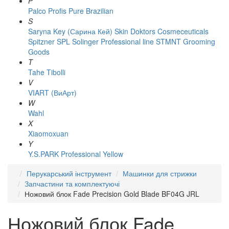
P
Palco
Profis
Pure Brazilian
S
Saryna Key (Сарина Кей)
Skin Doktors Cosmeceuticals
Spitzner
SPL Solinger Professional line
STMNT Grooming
Goods
T
Tahe
Tibolli
V
VIART (ВиАрт)
W
Wahl
X
Xiaomoxuan
Y
Y.S.PARK Professional
Yellow
Перукарський інструмент
Машинки для стрижки
Запчастини та комплектуючі
Ножовий блок Fade Precision Gold Blade BF04G JRL
Ножовий блок Fade