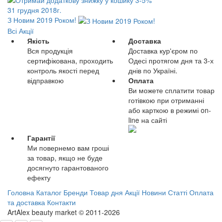
31 грудня 2018г.
З Новим 2019 Роком!
Всі Акції
Якість
Доставка
Вся продукція
Доставка кур'єром по
сертифікована, проходить
Одесі протягом дня та 3-х
контроль якості перед
днів по Україні.
відправкою
Оплата
Ви можете сплатити товар
готівкою при отриманні
або карткою в режимі on-
line на сайті
Гарантії
Ми повернемо вам гроші
за товар, якщо не буде
досягнуто гарантованого
ефекту
Головна
Каталог
Бренди
Товар дня
Акції
Новини
Статті
Оплата
та доставка
Контакти
ArtAlex beauty market © 2011-2026