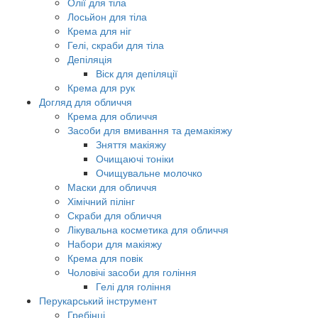
Олії для тіла
Лосьйон для тіла
Крема для ніг
Гелі, скраби для тіла
Депіляція
Віск для депіляції
Крема для рук
Догляд для обличчя
Крема для обличчя
Засоби для вмивання та демакіяжу
Зняття макіяжу
Очищаючі тоніки
Очищувальне молочко
Маски для обличчя
Хімічний пілінг
Скраби для обличчя
Лікувальна косметика для обличчя
Набори для макіяжу
Крема для повік
Чоловічі засоби для гоління
Гелі для гоління
Перукарський інструмент
Гребінці