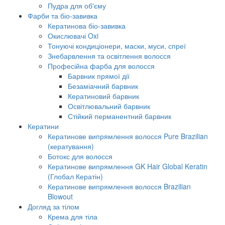
Пудра для об'єму
Фарби та біо-завивка
Кератинова біо-завивка
Окислювачі Oxi
Тонуючі кондиціонери, маски, муси, спреї
Знебарвлення та освітлення волосся
Професійна фарба для волосся
Барвник прямої дії
Безаміачний барвник
Кератиновий барвник
Освітлювальний барвник
Стійкий перманентний барвник
Кератини
Кератинове випрямлення волосся Pure Brazilian
(кератування)
Ботокс для волосся
Кератинове випрямлення GK Hair Global Keratin
(Глобал Кератін)
Кератинове випрямлення волосся Brazilian
Blowout
Догляд за тілом
Крема для тіла