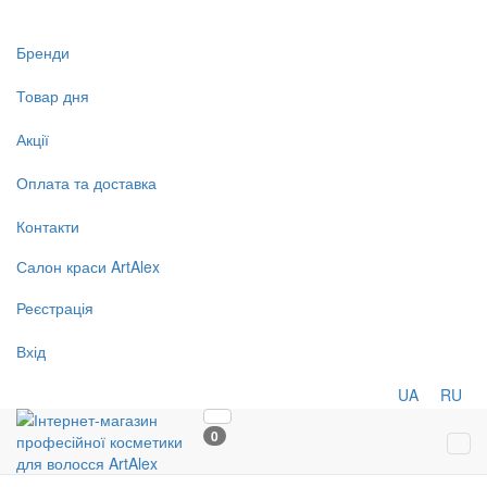
Бренди
Товар дня
Акції
Оплата та доставка
Контакти
Салон
краси
ArtAlex
Реєстрація
Вхід
UA
RU
0
Tog
navi