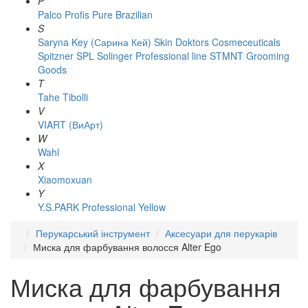
P
Palco
Profis
Pure Brazilian
S
Saryna Key (Сарина Кей)
Skin Doktors Cosmeceuticals
Spitzner
SPL Solinger Professional line
STMNT Grooming
Goods
T
Tahe
Tibolli
V
VIART (ВиАрт)
W
Wahl
X
Xiaomoxuan
Y
Y.S.PARK Professional
Yellow
Перукарський інструмент
Аксесуари для перукарів
Миска для фарбування волосся Alter Ego
Миска для фарбування