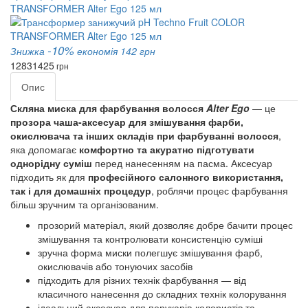
TRANSFORMER Alter Ego 125 мл
-10%
Знижка
економія 142 грн
1283
1425
грн
Опис
Скляна миска для фарбування волосся
Alter Ego
— це
прозора чаша-аксесуар для змішування фарби,
окислювача та інших складів при фарбуванні волосся
,
яка допомагає
комфортно та акуратно підготувати
однорідну суміш
перед нанесенням на пасма. Аксесуар
підходить як для
професійного салонного використання,
так і для домашніх процедур
, роблячи процес фарбування
більш зручним та організованим.
прозорий матеріал, який дозволяє добре бачити процес
змішування та контролювати консистенцію суміші
зручна форма миски полегшує змішування фарб,
окислювачів або тонуючих засобів
підходить для різних технік фарбування — від
класичного нанесення до складних технік колорування
ідеальний аксесуар для перукарів-колористів та