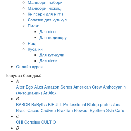
Манікюрні набори
Манікюрні ножиці
Кніпсери для нігтів
Лопатки для кутикул
Пилки
Для нігтів
Для педикюру
Різці
Кусачки
Для кутикули
Для нігтів
Онлайн курси
Пошук за брендом:
A
Alter Ego
Aluxi
Amazon Series
American Crew
Anthocyanin
(Антоцианин)
ArtAlex
B
BABOR
BaByliss
BIFULL Professional
Biotop professional
Brasil Cacau Сadiveu
Brazilian Blowout
Byothea Skin Care
C
CHI
Corioliss
CULT.O
D