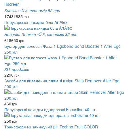
-5%
Знижка
економія 92 грн
1743
1835
грн
Перукарська накидка біла ArtAlex
-5%
Новинка
Знижка
економія 32 грн
618
650
грн
Бустер для волосся Фаза 1 Egobond Bond Booster 1 Alter Ego
250 мл
ХІТ продажів
2290
грн
Засоби для виведення плям зі шкіри Stain Remover Alter Ego
200 мл
460
грн
Перукарські накидки одноразові Echosline 40 шт
250
грн
Трансформер занижучий pH Techno Fruit COLOR