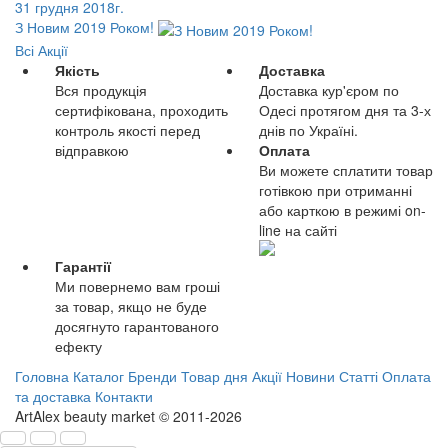
31 грудня 2018г.
З Новим 2019 Роком!
Всі Акції
Якість
Доставка
Вся продукція
Доставка кур'єром по
сертифікована, проходить
Одесі протягом дня та 3-х
контроль якості перед
днів по Україні.
відправкою
Оплата
Ви можете сплатити товар
готівкою при отриманні
або карткою в режимі on-
line на сайті
Гарантії
Ми повернемо вам гроші
за товар, якщо не буде
досягнуто гарантованого
ефекту
Головна
Каталог
Бренди
Товар дня
Акції
Новини
Статті
Оплата
та доставка
Контакти
ArtAlex beauty market © 2011-2026