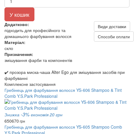
У кошик
Додатково:
Види доставки
підходить для професійного та
домашнього фарбування волосся
Способи оплати
Матеріал:
скло
Призначення:
змішування фарби та компонентів
✔️ прозора миска-чаша Alter Ego для змішування засобів при
фарбуванні
Комплексне застосування
Гребінець для фарбування волосся YS-606 Shampoo & Tint
Comb Y.S.Park Professional
-3%
Знижка
економія 20 грн
650
670
грн
Гребінець для фарбування волосся YS-605 Shampoo Comb
Y.S.Park Professional