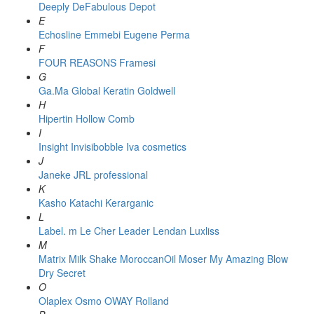
Deeply
DeFabulous
Depot
E
Echosline
Emmebi
Eugene Perma
F
FOUR REASONS
Framesi
G
Ga.Ma
Global Keratin
Goldwell
H
Hipertin
Hollow Comb
I
Insight
Invisibobble
Iva cosmetics
J
Janeke
JRL professional
K
Kasho
Katachi
Kerarganic
L
Label. m
Le Cher
Leader
Lendan
Luxliss
M
Matrix
Milk Shake
MoroccanOil
Moser
My Amazing Blow
Dry Secret
O
Olaplex
Osmo
OWAY Rolland