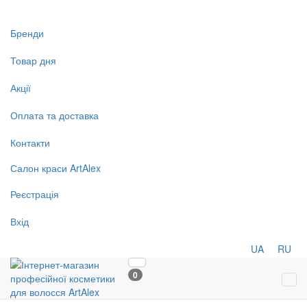
Бренди
Товар дня
Акції
Оплата та доставка
Контакти
Салон
краси
ArtAlex
Реєстрація
Вхід
UA
RU
0
Tog
navi