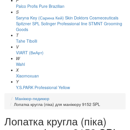
P
Palco
Profis
Pure Brazilian
S
Saryna Key (Сарина Кей)
Skin Doktors Cosmeceuticals
Spitzner
SPL Solinger Professional line
STMNT Grooming
Goods
T
Tahe
Tibolli
V
VIART (ВиАрт)
W
Wahl
X
Xiaomoxuan
Y
Y.S.PARK Professional
Yellow
Манікюр-педикюр
Лопатка кругла (піка) для манікюру 9152 SPL
Лопатка кругла (піка)