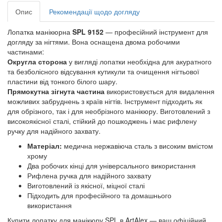
Опис
Рекомендації щодо догляду
Лопатка манікюрна
SPL 9152
— професійний інструмент для
догляду за нігтями. Вона оснащена двома робочими
частинами:
Округла сторона
у вигляді лопатки необхідна для акуратного
та безболісного відсування кутикули та очищення нігтьової
пластини від тонкого білого шару.
Прямокутна зігнута частина
використовується для видалення
можливих забруднень з країв нігтів. Інструмент підходить як
для обрізного, так і для необрізного манікюру. Виготовлений з
високоякісної сталі, стійкий до пошкоджень і має рифлену
ручку для надійного захвату.
Матеріал:
медична нержавіюча сталь з високим вмістом
хрому
Два робочих кінці для універсального використання
Рифлена ручка для надійного захвату
Виготовлений із якісної, міцної сталі
Підходить для професійного та домашнього
використання
Купити лопатку для манікюру SPL в ArtAlex — ваш офіційний