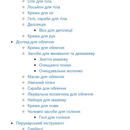
Олії для тіла
Лосьйон для тіла
Крема для ніг
Гелі, скраби для тіла
Депіляція
Віск для депіляції
Крема для рук
Догляд для обличчя
Крема для обличчя
Засоби для вмивання та демакіяжу
Зняття макіяжу
Очищаючі тоніки
Очищувальне молочко
Маски для обличчя
Хімічний пілінг
Скраби для обличчя
Лікувальна косметика для обличчя
Набори для макіяжу
Крема для повік
Чоловічі засоби для гоління
Гелі для гоління
Перукарський інструмент
Гребінці