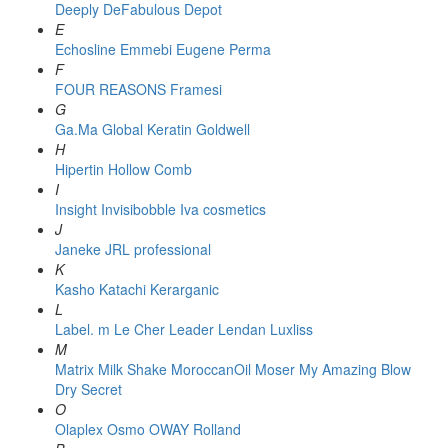
Deeply
DeFabulous
Depot
E
Echosline
Emmebi
Eugene Perma
F
FOUR REASONS
Framesi
G
Ga.Ma
Global Keratin
Goldwell
H
Hipertin
Hollow Comb
I
Insight
Invisibobble
Iva cosmetics
J
Janeke
JRL professional
K
Kasho
Katachi
Kerarganic
L
Label. m
Le Cher
Leader
Lendan
Luxliss
M
Matrix
Milk Shake
MoroccanOil
Moser
My Amazing Blow
Dry Secret
O
Olaplex
Osmo
OWAY Rolland