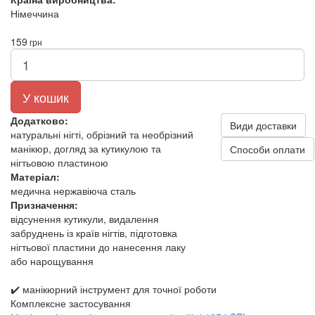
Німеччина
159
грн
У кошик
Додатково:
Види доставки
натуральні нігті, обрізний та необрізний
манікюр, догляд за кутикулою та
Способи оплати
нігтьовою пластиною
Матеріал:
медична нержавіюча сталь
Призначення:
відсунення кутикули, видалення
забруднень із країв нігтів, підготовка
нігтьової пластини до нанесення лаку
або нарощування
✔️ манікюрний інструмент для точної роботи
Комплексне застосування