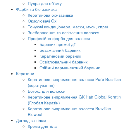
Пудра для об'єму
Фарби та біо-завивка
Кератинова біо-завивка
Окислювачі Oxi
Тонуючі кондиціонери, маски, муси, спреї
Знебарвлення та освітлення волосся
Професійна фарба для волосся
Барвник прямої дії
Безаміачний барвник
Кератиновий барвник
Освітлювальний барвник
Стійкий перманентний барвник
Кератини
Кератинове випрямлення волосся Pure Brazilian
(кератування)
Ботокс для волосся
Кератинове випрямлення GK Hair Global Keratin
(Глобал Кератін)
Кератинове випрямлення волосся Brazilian
Blowout
Догляд за тілом
Крема для тіла