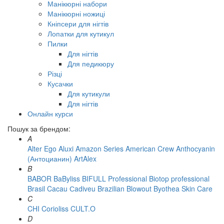
Манікюрні набори
Манікюрні ножиці
Кніпсери для нігтів
Лопатки для кутикул
Пилки
Для нігтів
Для педикюру
Різці
Кусачки
Для кутикули
Для нігтів
Онлайн курси
Пошук за брендом:
A
Alter Ego
Aluxi
Amazon Series
American Crew
Anthocyanin
(Антоцианин)
ArtAlex
B
BABOR
BaByliss
BIFULL Professional
Biotop professional
Brasil Cacau Сadiveu
Brazilian Blowout
Byothea Skin Care
C
CHI
Corioliss
CULT.O
D