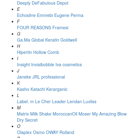
Deeply
DeFabulous
Depot
E
Echosline
Emmebi
Eugene Perma
F
FOUR REASONS
Framesi
G
Ga.Ma
Global Keratin
Goldwell
H
Hipertin
Hollow Comb
I
Insight
Invisibobble
Iva cosmetics
J
Janeke
JRL professional
K
Kasho
Katachi
Kerarganic
L
Label. m
Le Cher
Leader
Lendan
Luxliss
M
Matrix
Milk Shake
MoroccanOil
Moser
My Amazing Blow
Dry Secret
O
Olaplex
Osmo
OWAY Rolland