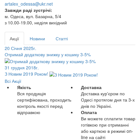
artalex_odessa@ukr.net
Завжди раді зустрічі:
м. Одеса, вул. Базарна, 5/4
з 10.00-19.00, неділя вихідний
Акції
Новини
Статті
20 Січня 2025г.
Отримай додаткову знижку у кошику 3-5%
31 грудня 2018г.
З Новим 2019 Роком!
Всі Акції
Якість
Доставка
Вся продукція
Доставка кур'єром по
сертифікована, проходить
Одесі протягом дня та 3-х
контроль якості перед
днів по Україні.
відправкою
Оплата
Ви можете сплатити товар
готівкою при отриманні
або карткою в режимі on-
line на сайті