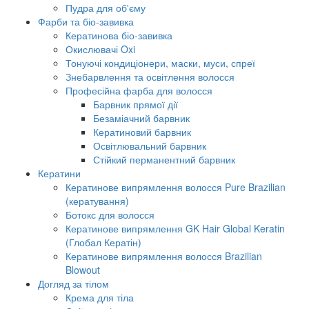
Пудра для об'єму
Фарби та біо-завивка
Кератинова біо-завивка
Окислювачі Oxi
Тонуючі кондиціонери, маски, муси, спреї
Знебарвлення та освітлення волосся
Професійна фарба для волосся
Барвник прямої дії
Безаміачний барвник
Кератиновий барвник
Освітлювальний барвник
Стійкий перманентний барвник
Кератини
Кератинове випрямлення волосся Pure Brazilian
(кератування)
Ботокс для волосся
Кератинове випрямлення GK Hair Global Keratin
(Глобал Кератін)
Кератинове випрямлення волосся Brazilian
Blowout
Догляд за тілом
Крема для тіла