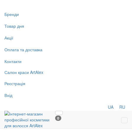
Бренди
Товар дня
Акції
Оплата та доставка
Контакти
Салон
краси
ArtAlex
Реєстрація
Вхід
UA
RU
0
Tog
navi