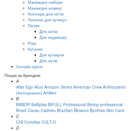
Манікюрні набори
Манікюрні ножиці
Кніпсери для нігтів
Лопатки для кутикул
Пилки
Для нігтів
Для педикюру
Різці
Кусачки
Для кутикули
Для нігтів
Онлайн курси
Пошук за брендом:
A
Alter Ego
Aluxi
Amazon Series
American Crew
Anthocyanin
(Антоцианин)
ArtAlex
B
BABOR
BaByliss
BIFULL Professional
Biotop professional
Brasil Cacau Сadiveu
Brazilian Blowout
Byothea Skin Care
C
CHI
Corioliss
CULT.O
D