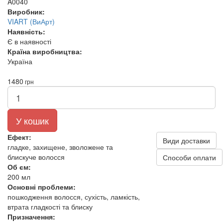
A0040
Виробник:
VIART (ВиАрт)
Наявність:
Є в наявності
Країна виробництва:
Україна
1480
грн
У кошик
Ефект:
Види доставки
гладке, захищене, зволожене та
блискуче волосся
Способи оплати
Об єм:
200 мл
Основні проблеми:
пошкодження волосся, сухість, ламкість,
втрата гладкості та блиску
Призначення: