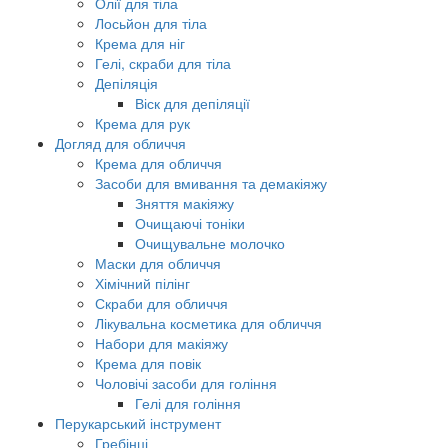
Олії для тіла
Лосьйон для тіла
Крема для ніг
Гелі, скраби для тіла
Депіляція
Віск для депіляції
Крема для рук
Догляд для обличчя
Крема для обличчя
Засоби для вмивання та демакіяжу
Зняття макіяжу
Очищаючі тоніки
Очищувальне молочко
Маски для обличчя
Хімічний пілінг
Скраби для обличчя
Лікувальна косметика для обличчя
Набори для макіяжу
Крема для повік
Чоловічі засоби для гоління
Гелі для гоління
Перукарський інструмент
Гребінці