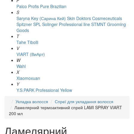
P
Palco
Profis
Pure Brazilian
S
Saryna Key (Сарина Кей)
Skin Doktors Cosmeceuticals
Spitzner
SPL Solinger Professional line
STMNT Grooming
Goods
T
Tahe
Tibolli
V
VIART (ВиАрт)
W
Wahl
X
Xiaomoxuan
Y
Y.S.PARK Professional
Yellow
Укладка волосся
Спреї для укладання волосся
Ламелярний термоактивний спрей LAMI SPRAY VIART
200 мл
Ламелярний