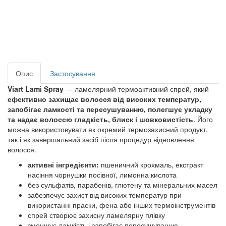
Опис
Застосування
Viart Lami Spray
— ламелярний термоактивний спрей, який
ефективно захищає волосся від високих температур,
запобігає ламкості та пересушуванню, полегшує укладку
та надає волоссю гладкість, блиск і шовковистість
. Його
можна використовувати як
окремий термозахисний продукт
,
так і як
завершальний засіб після процедур відновлення
волосся.
активні інгредієнти:
пшеничний крохмаль, екстракт
насіння чорнушки посівної, лимонна кислота
без сульфатів, парабенів, глютену та мінеральних масел
забезпечує захист від високих температур при
використанні праски, фена або інших термоінструментів
спрей створює захисну ламелярну плівку
зменшує ламкість і запобігає пересушуванню