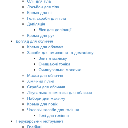
Олії для тіла
Лосьйон для тіла
Крема для ніг
Гелі, скраби для тіла
Депіляція
Віск для депіляції
Крема для рук
Догляд для обличчя
Крема для обличчя
Засоби для вмивання та демакіяжу
Зняття макіяжу
Очищаючі тоніки
Очищувальне молочко
Маски для обличчя
Хімічний пілінг
Скраби для обличчя
Лікувальна косметика для обличчя
Набори для макіяжу
Крема для повік
Чоловічі засоби для гоління
Гелі для гоління
Перукарський інструмент
Гребінці