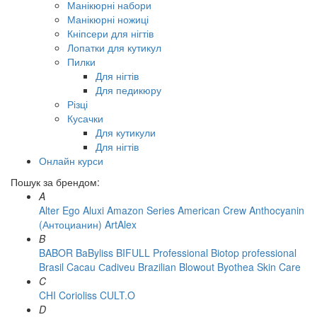
Манікюрні набори
Манікюрні ножиці
Кніпсери для нігтів
Лопатки для кутикул
Пилки
Для нігтів
Для педикюру
Різці
Кусачки
Для кутикули
Для нігтів
Онлайн курси
Пошук за брендом:
A
Alter Ego
Aluxi
Amazon Series
American Crew
Anthocyanin
(Антоцианин)
ArtAlex
B
BABOR
BaByliss
BIFULL Professional
Biotop professional
Brasil Cacau Сadiveu
Brazilian Blowout
Byothea Skin Care
C
CHI
Corioliss
CULT.O
D