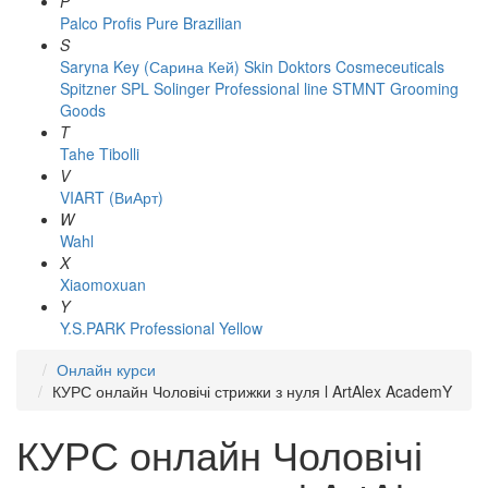
P
Palco
Profis
Pure Brazilian
S
Saryna Key (Сарина Кей)
Skin Doktors Cosmeceuticals
Spitzner
SPL Solinger Professional line
STMNT Grooming
Goods
T
Tahe
Tibolli
V
VIART (ВиАрт)
W
Wahl
X
Xiaomoxuan
Y
Y.S.PARK Professional
Yellow
Онлайн курси
КУРС онлайн Чоловічі стрижки з нуля l ArtAlex AcademY
КУРС онлайн Чоловічі