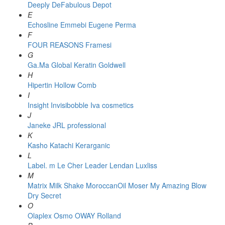
Deeply
DeFabulous
Depot
E
Echosline
Emmebi
Eugene Perma
F
FOUR REASONS
Framesi
G
Ga.Ma
Global Keratin
Goldwell
H
Hipertin
Hollow Comb
I
Insight
Invisibobble
Iva cosmetics
J
Janeke
JRL professional
K
Kasho
Katachi
Kerarganic
L
Label. m
Le Cher
Leader
Lendan
Luxliss
M
Matrix
Milk Shake
MoroccanOil
Moser
My Amazing Blow
Dry Secret
O
Olaplex
Osmo
OWAY Rolland