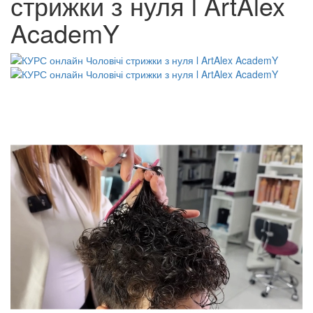
стрижки з нуля l ArtAlex
AcademY