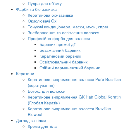
Пудра для об'єму
Фарби та біо-завивка
Кератинова біо-завивка
Окислювачі Oxi
Тонуючі кондиціонери, маски, муси, спреї
Знебарвлення та освітлення волосся
Професійна фарба для волосся
Барвник прямої дії
Безаміачний барвник
Кератиновий барвник
Освітлювальний барвник
Стійкий перманентний барвник
Кератини
Кератинове випрямлення волосся Pure Brazilian
(кератування)
Ботокс для волосся
Кератинове випрямлення GK Hair Global Keratin
(Глобал Кератін)
Кератинове випрямлення волосся Brazilian
Blowout
Догляд за тілом
Крема для тіла