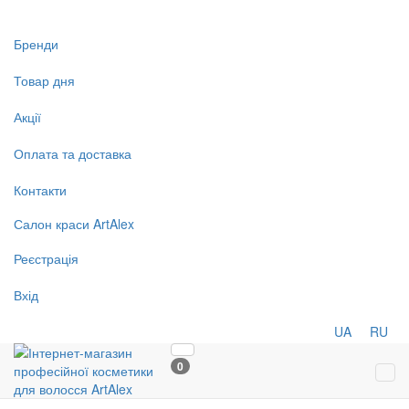
Бренди
Товар дня
Акції
Оплата та доставка
Контакти
Салон
краси
ArtAlex
Реєстрація
Вхід
UA
RU
0
Tog
navi