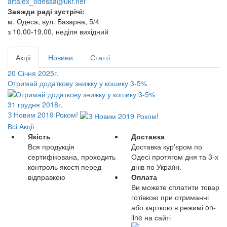
artalex_odessa@ukr.net
Завжди раді зустрічі:
м. Одеса, вул. Базарна, 5/4
з 10.00-19.00, неділя вихідний
Акції
Новини
Статті
20 Січня 2025г.
Отримай додаткову знижку у кошику 3-5%
31 грудня 2018г.
З Новим 2019 Роком!
Всі Акції
Якість
Доставка
Вся продукція
Доставка кур'єром по
сертифікована, проходить
Одесі протягом дня та 3-х
контроль якості перед
днів по Україні.
відправкою
Оплата
Ви можете сплатити товар
готівкою при отриманні
або карткою в режимі on-
line на сайті