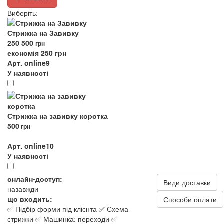
Виберіть
:
Стрижка на Завивку
250
500
грн
економія 250 грн
Арт. online9
У наявності
Стрижка на завивку коротка
500
грн
Арт. online10
У наявності
онлайн-доступ:
Види доставки
назавжди
що входить:
Способи оплати
✅ Підбір форми під клієнта ✅ Схема
стрижки ✅ Машинка: переходи ✅