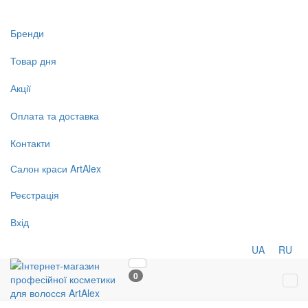
Бренди
Товар дня
Акції
Оплата та доставка
Контакти
Салон
краси
ArtAlex
Реєстрація
Вхід
UA
RU
0
Tog
navi