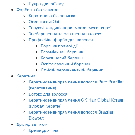
Пудра для об'єму
Фарби та біо-завивка
Кератинова біо-завивка
Окислювачі Oxi
Тонуючі кондиціонери, маски, муси, спреї
Знебарвлення та освітлення волосся
Професійна фарба для волосся
Барвник прямої дії
Безаміачний барвник
Кератиновий барвник
Освітлювальний барвник
Стійкий перманентний барвник
Кератини
Кератинове випрямлення волосся Pure Brazilian
(кератування)
Ботокс для волосся
Кератинове випрямлення GK Hair Global Keratin
(Глобал Кератін)
Кератинове випрямлення волосся Brazilian
Blowout
Догляд за тілом
Крема для тіла