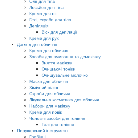
Олії для тіла
Лосьйон для тіла
Крема для ніг
Гелі, скраби для тіла
Депіляція
Віск для депіляції
Крема для рук
Догляд для обличчя
Крема для обличчя
Засоби для вмивання та демакіяжу
Зняття макіяжу
Очищаючі тоніки
Очищувальне молочко
Маски для обличчя
Хімічний пілінг
Скраби для обличчя
Лікувальна косметика для обличчя
Набори для макіяжу
Крема для повік
Чоловічі засоби для гоління
Гелі для гоління
Перукарський інструмент
Гребінці