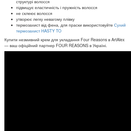
структурі волосся
підвищує еластичність і пружність волосся
не склеює волосся
утворює легку невагому плівку
термозахист від фена, для праски використовуйте
Сухий
термозахист HASTY TO
Купити незмивний крем для укладання Four Reasons в ArtAlex
— ваш офіційний партнер FOUR REASONS в Україні.