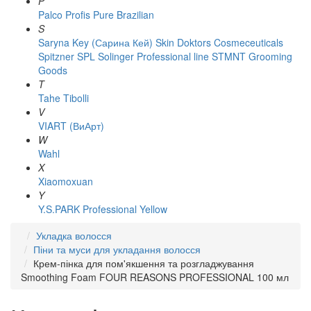
P
Palco
Profis
Pure Brazilian
S
Saryna Key (Сарина Кей)
Skin Doktors Cosmeceuticals
Spitzner
SPL Solinger Professional line
STMNT Grooming
Goods
T
Tahe
Tibolli
V
VIART (ВиАрт)
W
Wahl
X
Xiaomoxuan
Y
Y.S.PARK Professional
Yellow
Укладка волосся
Піни та муси для укладання волосся
Крем-пінка для пом'якшення та розгладжування
Smoothing Foam FOUR REASONS PROFESSIONAL 100 мл