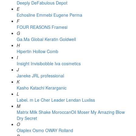
Deeply
DeFabulous
Depot
E
Echosline
Emmebi
Eugene Perma
F
FOUR REASONS
Framesi
G
Ga.Ma
Global Keratin
Goldwell
H
Hipertin
Hollow Comb
I
Insight
Invisibobble
Iva cosmetics
J
Janeke
JRL professional
K
Kasho
Katachi
Kerarganic
L
Label. m
Le Cher
Leader
Lendan
Luxliss
M
Matrix
Milk Shake
MoroccanOil
Moser
My Amazing Blow
Dry Secret
O
Olaplex
Osmo
OWAY Rolland