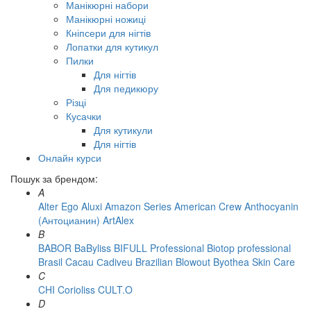
Манікюрні набори
Манікюрні ножиці
Кніпсери для нігтів
Лопатки для кутикул
Пилки
Для нігтів
Для педикюру
Різці
Кусачки
Для кутикули
Для нігтів
Онлайн курси
Пошук за брендом:
A
Alter Ego
Aluxi
Amazon Series
American Crew
Anthocyanin
(Антоцианин)
ArtAlex
B
BABOR
BaByliss
BIFULL Professional
Biotop professional
Brasil Cacau Сadiveu
Brazilian Blowout
Byothea Skin Care
C
CHI
Corioliss
CULT.O
D