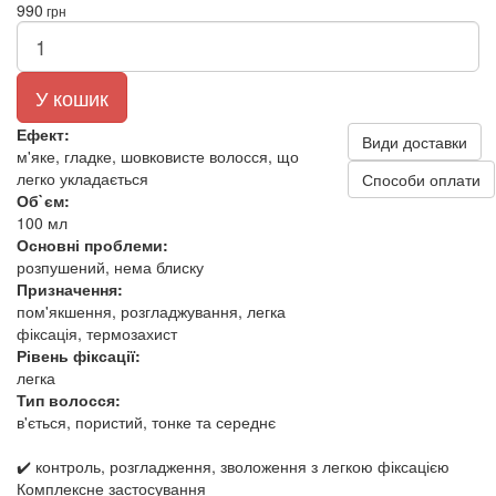
990
грн
У кошик
Ефект:
Види доставки
м'яке, гладке, шовковисте волосся, що
легко укладається
Способи оплати
Об`єм:
100 мл
Основні проблеми:
розпушений, нема блиску
Призначення:
пом'якшення, розгладжування, легка
фіксація, термозахист
Рівень фіксації:
легка
Тип волосся:
в'ється, пористий, тонке та середнє
✔️ контроль, розгладження, зволоження з легкою фіксацією
Комплексне застосування