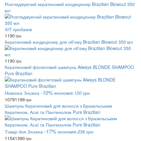
Розгладжуючий кератиновий кондиціонер Brazilian Blowout 350
мл
ХІТ продажів
1190
грн
Кератиновий кондиціонер для об'єму Brazilian Blowout 350 мл
1190
грн
Кератиновий фіолетовий шампунь Always BLONDE SHAMPOO
Pure Brazilian
-10%
Новинка
Знижка
економія 120 грн
1079
1199
грн
Шампунь Кератиновий для волосся з Бразильським
Кератином, Асаї та Пантенолом Pure Brazilian
-17%
Товар дня
Знижка
економія 236 грн
1154
1390
грн