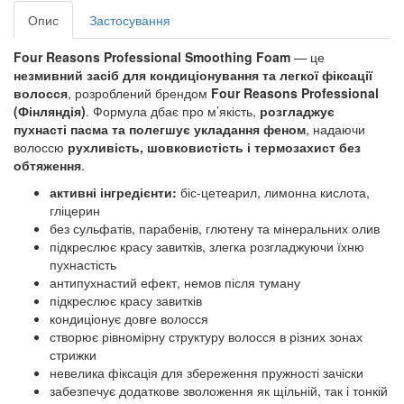
Опис
Застосування
Four Reasons Professional Smoothing Foam
— це
незмивний засіб для кондиціонування та легкої фіксації
волосся
, розроблений брендом
Four Reasons Professional
(Фінляндія)
. Формула дбає про м’якість,
розгладжує
пухнасті пасма та полегшує укладання феном
, надаючи
волоссю
рухливість, шовковистість і термозахист без
обтяження
.
активні інгредієнти:
біс-цетеарил, лимонна кислота,
гліцерин
без сульфатів, парабенів, глютену та мінеральних олив
підкреслює красу завитків, злегка розгладжуючи їхню
пухнастість
антипухнастий ефект, немов після туману
підкреслює красу завитків
кондиціонує довге волосся
створює рівномірну структуру волосся в різних зонах
стрижки
невелика фіксація для збереження пружності зачіски
забезпечує додаткове зволоження як щільній, так і тонкій