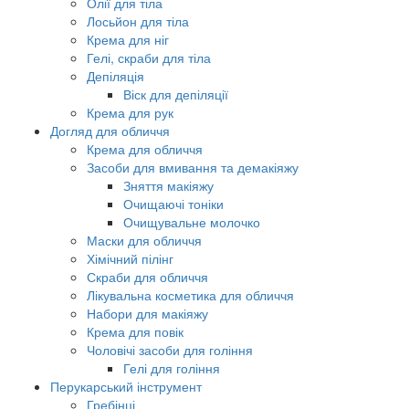
Олії для тіла
Лосьйон для тіла
Крема для ніг
Гелі, скраби для тіла
Депіляція
Віск для депіляції
Крема для рук
Догляд для обличчя
Крема для обличчя
Засоби для вмивання та демакіяжу
Зняття макіяжу
Очищаючі тоніки
Очищувальне молочко
Маски для обличчя
Хімічний пілінг
Скраби для обличчя
Лікувальна косметика для обличчя
Набори для макіяжу
Крема для повік
Чоловічі засоби для гоління
Гелі для гоління
Перукарський інструмент
Гребінці