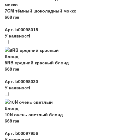
7CM тёмный шоколадный мокко
668
грн
Арт. b00098015
У наявності
8RB средний красный блонд
668
грн
Арт. b00098030
У наявності
10N очень светлый блонд
668
грн
Арт. b00097956
У наявності