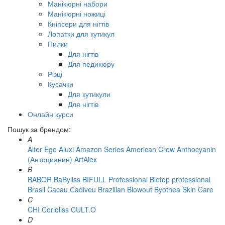
Манікюрні набори
Манікюрні ножиці
Кніпсери для нігтів
Лопатки для кутикул
Пилки
Для нігтів
Для педикюру
Різці
Кусачки
Для кутикули
Для нігтів
Онлайн курси
Пошук за брендом:
A
Alter Ego
Aluxi
Amazon Series
American Crew
Anthocyanin
(Антоцианин)
ArtAlex
B
BABOR
BaByliss
BIFULL Professional
Biotop professional
Brasil Cacau Сadiveu
Brazilian Blowout
Byothea Skin Care
C
CHI
Corioliss
CULT.O
D