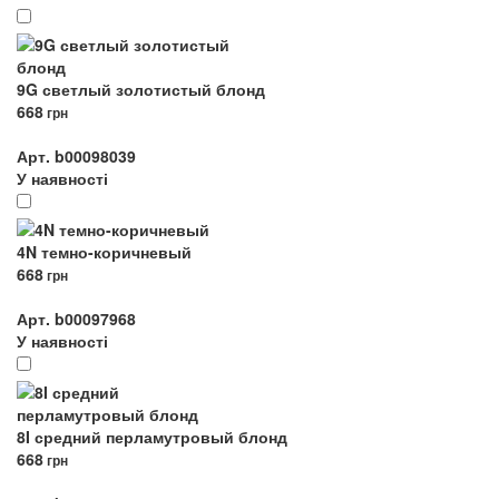
9G светлый золотистый блонд
668
грн
Арт. b00098039
У наявності
4N темно-коричневый
668
грн
Арт. b00097968
У наявності
8I средний перламутровый блонд
668
грн