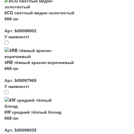
6CG светлый медно-золотистый
668
грн
Арт. b00098002
У наявності
4RB тёмный красно-коричневый
668
грн
Арт. b00097969
У наявності
8W средний тёплый блонд
668
грн
Арт. b00098035