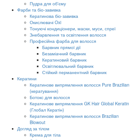
Пудра для об'єму
Фарби та біо-завивка
Кератинова біо-завивка
Окислювачі Oxi
Тонуючі кондиціонери, маски, муси, спреї
Знебарвлення та освітлення волосся
Професійна фарба для волосся
Барвник прямої дії
Безаміачний барвник
Кератиновий барвник
Освітлювальний барвник
Стійкий перманентний барвник
Кератини
Кератинове випрямлення волосся Pure Brazilian
(кератування)
Ботокс для волосся
Кератинове випрямлення GK Hair Global Keratin
(Глобал Кератін)
Кератинове випрямлення волосся Brazilian
Blowout
Догляд за тілом
Крема для тіла