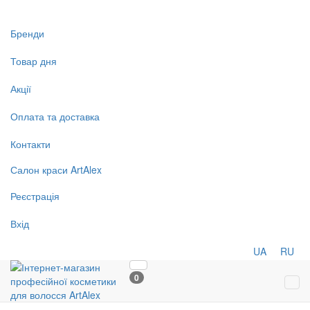
Бренди
Товар дня
Акції
Оплата та доставка
Контакти
Салон
краси
ArtAlex
Реєстрація
Вхід
UA
RU
0
Tog
navi