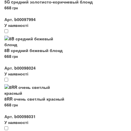
5G cредний золотисто-коричневый блонд
668
грн
Арт. b00097994
У наявності
8B средний бежевый блонд
668
грн
Арт. b00098024
У наявності
8RR очень светлый красный
668
грн
Арт. b00098031
У наявності