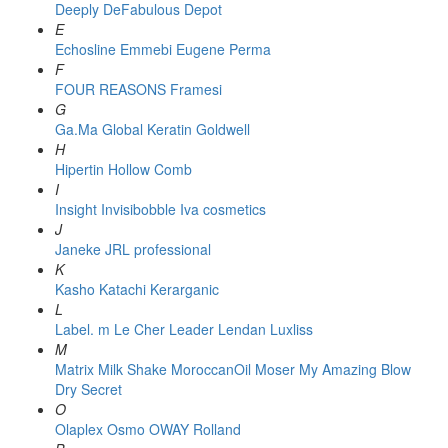
Deeply
DeFabulous
Depot
E
Echosline
Emmebi
Eugene Perma
F
FOUR REASONS
Framesi
G
Ga.Ma
Global Keratin
Goldwell
H
Hipertin
Hollow Comb
I
Insight
Invisibobble
Iva cosmetics
J
Janeke
JRL professional
K
Kasho
Katachi
Kerarganic
L
Label. m
Le Cher
Leader
Lendan
Luxliss
M
Matrix
Milk Shake
MoroccanOil
Moser
My Amazing Blow
Dry Secret
O
Olaplex
Osmo
OWAY Rolland