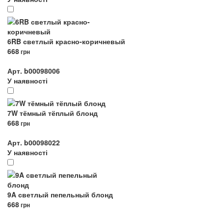
6RB светлый красно-коричневый
668
грн
Арт. b00098006
У наявності
7W тёмный тёплый блонд
668
грн
Арт. b00098022
У наявності
9A светлый пепельный блонд
668
грн