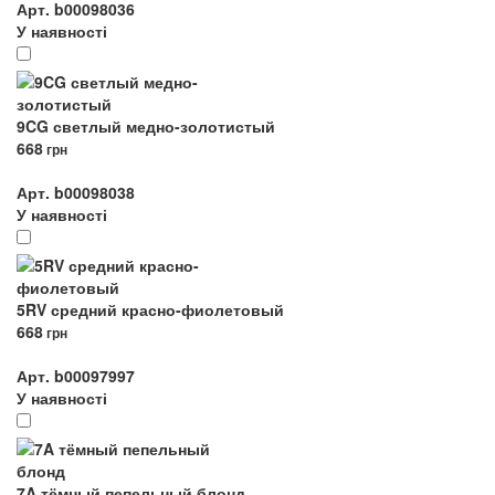
Арт. b00098036
У наявності
9CG светлый медно-золотистый
668
грн
Арт. b00098038
У наявності
5RV средний красно-фиолетовый
668
грн
Арт. b00097997
У наявності
7A тёмный пепельный блонд