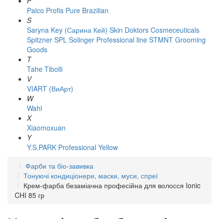
P
Palco
Profis
Pure Brazilian
S
Saryna Key (Сарина Кей)
Skin Doktors Cosmeceuticals
Spitzner
SPL Solinger Professional line
STMNT Grooming
Goods
T
Tahe
Tibolli
V
VIART (ВиАрт)
W
Wahl
X
Xiaomoxuan
Y
Y.S.PARK Professional
Yellow
Фарби та біо-завивка
Тонуючі кондиціонери, маски, муси, спреї
Крем-фарба безаміачна професійна для волосся Ionic
CHI 85 гр