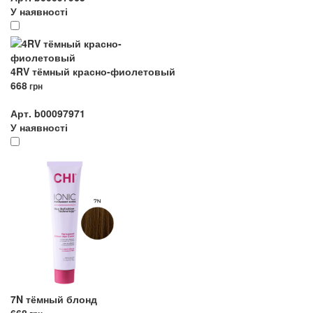
У наявності
4RV тёмный красно-фиолетовый
668
грн
Арт. b00097971
У наявності
7N тёмный блонд