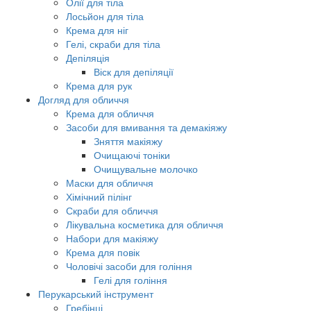
Олії для тіла
Лосьйон для тіла
Крема для ніг
Гелі, скраби для тіла
Депіляція
Віск для депіляції
Крема для рук
Догляд для обличчя
Крема для обличчя
Засоби для вмивання та демакіяжу
Зняття макіяжу
Очищаючі тоніки
Очищувальне молочко
Маски для обличчя
Хімічний пілінг
Скраби для обличчя
Лікувальна косметика для обличчя
Набори для макіяжу
Крема для повік
Чоловічі засоби для гоління
Гелі для гоління
Перукарський інструмент
Гребінці