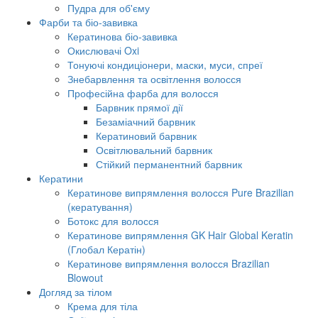
Пудра для об'єму
Фарби та біо-завивка
Кератинова біо-завивка
Окислювачі Oxi
Тонуючі кондиціонери, маски, муси, спреї
Знебарвлення та освітлення волосся
Професійна фарба для волосся
Барвник прямої дії
Безаміачний барвник
Кератиновий барвник
Освітлювальний барвник
Стійкий перманентний барвник
Кератини
Кератинове випрямлення волосся Pure Brazilian
(кератування)
Ботокс для волосся
Кератинове випрямлення GK Hair Global Keratin
(Глобал Кератін)
Кератинове випрямлення волосся Brazilian
Blowout
Догляд за тілом
Крема для тіла