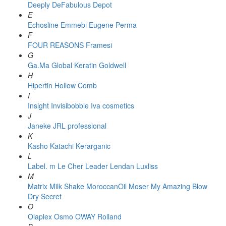
Deeply
DeFabulous
Depot
E
Echosline
Emmebi
Eugene Perma
F
FOUR REASONS
Framesi
G
Ga.Ma
Global Keratin
Goldwell
H
Hipertin
Hollow Comb
I
Insight
Invisibobble
Iva cosmetics
J
Janeke
JRL professional
K
Kasho
Katachi
Kerarganic
L
Label. m
Le Cher
Leader
Lendan
Luxliss
M
Matrix
Milk Shake
MoroccanOil
Moser
My Amazing Blow
Dry Secret
O
Olaplex
Osmo
OWAY Rolland