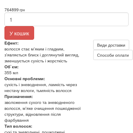
764
899
грн
У кошик
Ефект:
Види доставки
волосся стає м'яким і гладким,
з'являється блиск і доглянутий вигляд,
Способи оплати
зменшується сухість і жорсткість
Об`єм:
355 мл
Основні проблеми:
сухість і зневоднення, ламкість через
нестачу вологи, тьмяність волосся
Призначення:
зволоження сухого та зневодненого
волосся, м'яке очищення пошкодженої
структури, відновлення після
фарбування
Тип волосся:
сухі та зневоднені, пошкоджені,