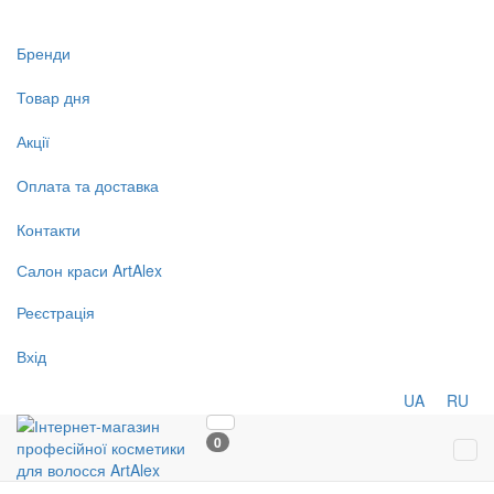
Бренди
Товар дня
Акції
Оплата та доставка
Контакти
Салон
краси
ArtAlex
Реєстрація
Вхід
UA
RU
0
Tog
navi