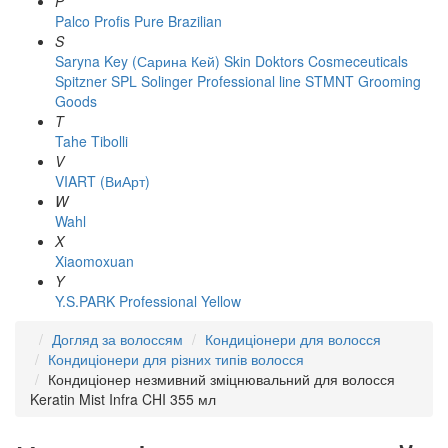
P
Palco
Profis
Pure Brazilian
S
Saryna Key (Сарина Кей)
Skin Doktors Cosmeceuticals
Spitzner
SPL Solinger Professional line
STMNT Grooming
Goods
T
Tahe
Tibolli
V
VIART (ВиАрт)
W
Wahl
X
Xiaomoxuan
Y
Y.S.PARK Professional
Yellow
Догляд за волоссям
Кондиціонери для волосся
Кондиціонери для різних типів волосся
Кондиціонер незмивний зміцнювальний для волосся
Keratin Mist Infra CHI 355 мл