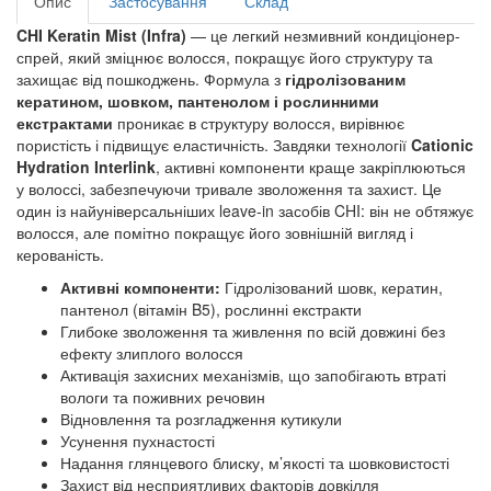
Опис
Застосування
Склад
CHI Keratin Mist (Infra)
— це легкий незмивний кондиціонер-
спрей, який зміцнює волосся, покращує його структуру та
захищає від пошкоджень. Формула з
гідролізованим
кератином, шовком, пантенолом і рослинними
екстрактами
проникає в структуру волосся, вирівнює
пористість і підвищує еластичність. Завдяки технології
Cationic
Hydration Interlink
, активні компоненти краще закріплюються
у волоссі, забезпечуючи тривале зволоження та захист. Це
один із найуніверсальніших leave-in засобів CHI: він не обтяжує
волосся, але помітно покращує його зовнішній вигляд і
керованість.
Активні компоненти:
Гідролізований шовк, кератин,
пантенол (вітамін B5), рослинні екстракти
Глибоке зволоження та живлення по всій довжині без
ефекту злиплого волосся
Активація захисних механізмів, що запобігають втраті
вологи та поживних речовин
Відновлення та розгладження кутикули
Усунення пухнастості
Надання глянцевого блиску, м’якості та шовковистості
Захист від несприятливих факторів довкілля