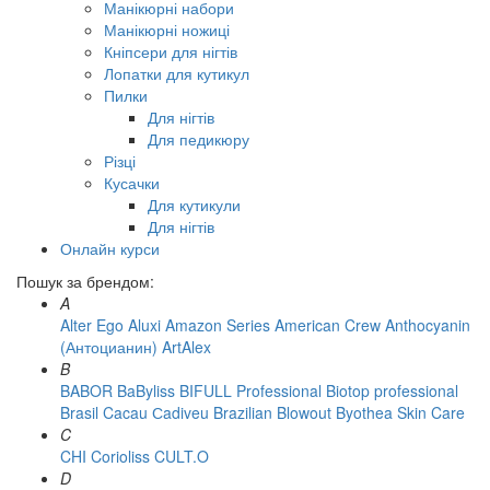
Манікюрні набори
Манікюрні ножиці
Кніпсери для нігтів
Лопатки для кутикул
Пилки
Для нігтів
Для педикюру
Різці
Кусачки
Для кутикули
Для нігтів
Онлайн курси
Пошук за брендом:
A
Alter Ego
Aluxi
Amazon Series
American Crew
Anthocyanin
(Антоцианин)
ArtAlex
B
BABOR
BaByliss
BIFULL Professional
Biotop professional
Brasil Cacau Сadiveu
Brazilian Blowout
Byothea Skin Care
C
CHI
Corioliss
CULT.O
D