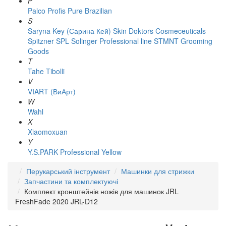
P
Palco
Profis
Pure Brazilian
S
Saryna Key (Сарина Кей)
Skin Doktors Cosmeceuticals
Spitzner
SPL Solinger Professional line
STMNT Grooming
Goods
T
Tahe
Tibolli
V
VIART (ВиАрт)
W
Wahl
X
Xiaomoxuan
Y
Y.S.PARK Professional
Yellow
Перукарський інструмент
Машинки для стрижки
Запчастини та комплектуючі
Комплект кронштейнів ножів для машинок JRL
FreshFade 2020 JRL-D12