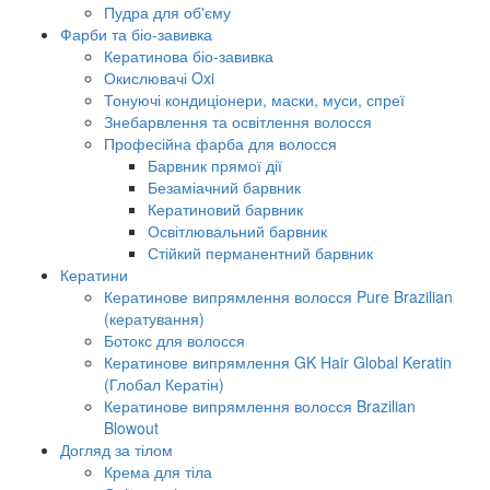
Пудра для об'єму
Фарби та біо-завивка
Кератинова біо-завивка
Окислювачі Oxi
Тонуючі кондиціонери, маски, муси, спреї
Знебарвлення та освітлення волосся
Професійна фарба для волосся
Барвник прямої дії
Безаміачний барвник
Кератиновий барвник
Освітлювальний барвник
Стійкий перманентний барвник
Кератини
Кератинове випрямлення волосся Pure Brazilian
(кератування)
Ботокс для волосся
Кератинове випрямлення GK Hair Global Keratin
(Глобал Кератін)
Кератинове випрямлення волосся Brazilian
Blowout
Догляд за тілом
Крема для тіла