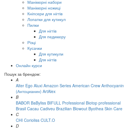
Манікюрні набори
Манікюрні ножиці
Кніпсери для нігтів
Лопатки для кутикул
Пилки
Для нігтів
Для педикюру
Різці
Кусачки
Для кутикули
Для нігтів
Онлайн курси
Пошук за брендом:
A
Alter Ego
Aluxi
Amazon Series
American Crew
Anthocyanin
(Антоцианин)
ArtAlex
B
BABOR
BaByliss
BIFULL Professional
Biotop professional
Brasil Cacau Сadiveu
Brazilian Blowout
Byothea Skin Care
C
CHI
Corioliss
CULT.O
D