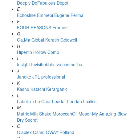
Deeply
DeFabulous
Depot
E
Echosline
Emmebi
Eugene Perma
F
FOUR REASONS
Framesi
G
Ga.Ma
Global Keratin
Goldwell
H
Hipertin
Hollow Comb
I
Insight
Invisibobble
Iva cosmetics
J
Janeke
JRL professional
K
Kasho
Katachi
Kerarganic
L
Label. m
Le Cher
Leader
Lendan
Luxliss
M
Matrix
Milk Shake
MoroccanOil
Moser
My Amazing Blow
Dry Secret
O
Olaplex
Osmo
OWAY Rolland