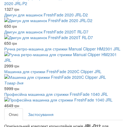
1327
грн
Двигун для машинок FreshFade 2020 JRL-D2
650
грн
Двигун для машинок FreshFade 2020T RL-D7
650
грн
Ручна ретро-машина для стрижки Manual Clipper HM2301 JRL
2999
грн
Машинка для стрижки FreshFade 2020C Clipper JRL
Товар дня
5999
грн
Професійна машинка для стрижки FreshFade 1040 JRL
4649
грн
Опис
Застосування
Оригінальний комплект кронштейнів ножів
JRL-D12
для