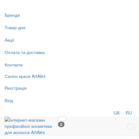
Бренди
Товар дня
Акції
Оплата та доставка
Контакти
Салон
краси
ArtAlex
Реєстрація
Вхід
UA
RU
0
Tog
navi