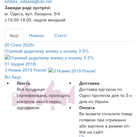
artalex_odessa@ukr.net
Завжди раді зустрічі:
м. Одеса, вул. Базарна, 5/4
з 10.00-19.00, неділя вихідний
Акції
Новини
Статті
20 Січня 2025г.
Отримай додаткову знижку у кошику 3-5%
31 грудня 2018г.
З Новим 2019 Роком!
Всі Акції
Якість
Доставка
Вся продукція
Доставка кур'єром по
сертифікована, проходить
Одесі протягом дня та 3-х
контроль якості перед
днів по Україні.
відправкою
Оплата
Ви можете сплатити товар
готівкою при отриманні
або карткою в режимі on-
line на сайті