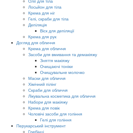
Олії для тіла
Лосьйон для тіла
Крема для ніг
Гелі, скраби для тіла
Депіляція
Віск для депіляції
Крема для рук
Догляд для обличчя
Крема для обличчя
Засоби для вмивання та демакіяжу
Зняття макіяжу
Очищаючі тоніки
Очищувальне молочко
Маски для обличчя
Хімічний пілінг
Скраби для обличчя
Лікувальна косметика для обличчя
Набори для макіяжу
Крема для повік
Чоловічі засоби для гоління
Гелі для гоління
Перукарський інструмент
Гребінці