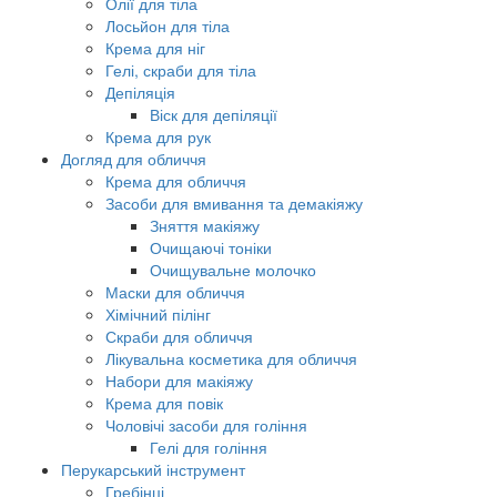
Олії для тіла
Лосьйон для тіла
Крема для ніг
Гелі, скраби для тіла
Депіляція
Віск для депіляції
Крема для рук
Догляд для обличчя
Крема для обличчя
Засоби для вмивання та демакіяжу
Зняття макіяжу
Очищаючі тоніки
Очищувальне молочко
Маски для обличчя
Хімічний пілінг
Скраби для обличчя
Лікувальна косметика для обличчя
Набори для макіяжу
Крема для повік
Чоловічі засоби для гоління
Гелі для гоління
Перукарський інструмент
Гребінці