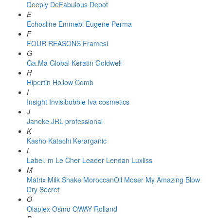
Deeply
DeFabulous
Depot
E
Echosline
Emmebi
Eugene Perma
F
FOUR REASONS
Framesi
G
Ga.Ma
Global Keratin
Goldwell
H
Hipertin
Hollow Comb
I
Insight
Invisibobble
Iva cosmetics
J
Janeke
JRL professional
K
Kasho
Katachi
Kerarganic
L
Label. m
Le Cher
Leader
Lendan
Luxliss
M
Matrix
Milk Shake
MoroccanOil
Moser
My Amazing Blow
Dry Secret
O
Olaplex
Osmo
OWAY Rolland