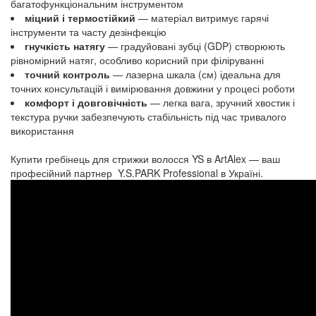
багатофункціональним інструментом
міцний і термостійкий
— матеріал витримує гарячі
інструменти та часту дезінфекцію
гнучкість натягу
— градуйовані зубці (GDP) створюють
рівномірний натяг, особливо корисний при філіруванні
точний контроль
— лазерна шкала (см) ідеальна для
точних консультацій і вимірювання довжини у процесі роботи
комфорт і довговічність
— легка вага, зручний хвостик і
текстура ручки забезпечують стабільність під час тривалого
використання
Купити гребінець для стрижки волосся
YS
в ArtAlex — ваш
професійний партнер
Y.S.PARK Professional
в Україні.