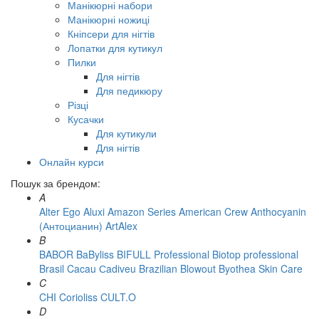
Манікюрні набори
Манікюрні ножиці
Кніпсери для нігтів
Лопатки для кутикул
Пилки
Для нігтів
Для педикюру
Різці
Кусачки
Для кутикули
Для нігтів
Онлайн курси
Пошук за брендом:
A
Alter Ego
Aluxi
Amazon Series
American Crew
Anthocyanin
(Антоцианин)
ArtAlex
B
BABOR
BaByliss
BIFULL Professional
Biotop professional
Brasil Cacau Сadiveu
Brazilian Blowout
Byothea Skin Care
C
CHI
Corioliss
CULT.O
D