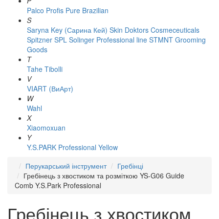
P
Palco
Profis
Pure Brazilian
S
Saryna Key (Сарина Кей)
Skin Doktors Cosmeceuticals
Spitzner
SPL Solinger Professional line
STMNT Grooming
Goods
T
Tahe
Tibolli
V
VIART (ВиАрт)
W
Wahl
X
Xiaomoxuan
Y
Y.S.PARK Professional
Yellow
Перукарський інструмент
Гребінці
Гребінець з хвостиком та розміткою YS-G06 Guide
Comb Y.S.Park Professional
Гребінець з хвостиком