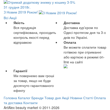
31 грудня 2018г.
З Новим 2019 Роком!
Всі Акції
Якість
Доставка
Вся продукція
Доставка кур'єром по
сертифікована, проходить
Одесі протягом дня та 3-х
контроль якості перед
днів по Україні.
відправкою
Оплата
Ви можете сплатити товар
готівкою при отриманні
або карткою в режимі on-
line на сайті
Гарантії
Ми повернемо вам гроші
за товар, якщо не буде
досягнуто гарантованого
ефекту
Головна
Каталог
Бренди
Товар дня
Акції
Новини
Статті
Оплата
та доставка
Контакти
ArtAlex beauty market © 2011-2026