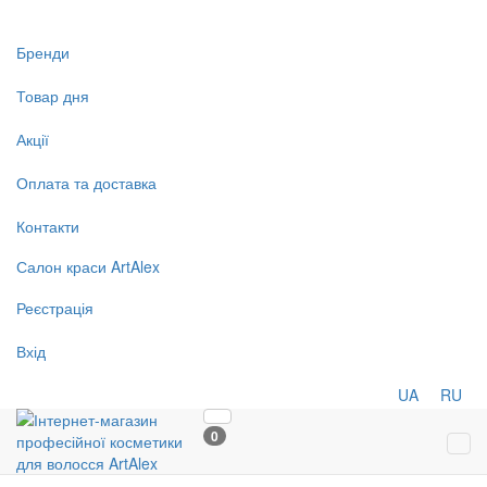
Бренди
Товар дня
Акції
Оплата та доставка
Контакти
Салон
краси
ArtAlex
Реєстрація
Вхід
UA
RU
0
Tog
navi