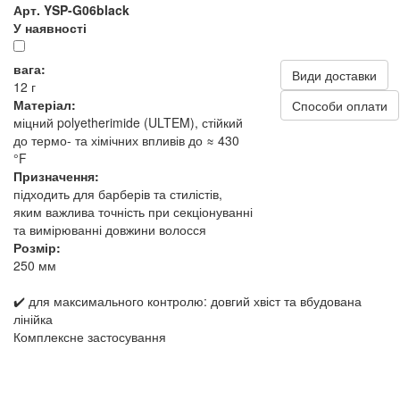
Арт. YSP-G06black
У наявності
вага:
Види доставки
12 г
Матеріал:
Способи оплати
міцний polyetherimide (ULTEM), стійкий
до термо- та хімічних впливів до ≈ 430
°F
Призначення:
підходить для барберів та стилістів,
яким важлива точність при секціонуванні
та вимірюванні довжини волосся
Розмір:
250 мм
✔️ для максимального контролю: довгий хвіст та вбудована
лінійка
Комплексне застосування