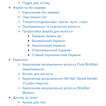
Пудра для об'єму
Фарби та біо-завивка
Кератинова біо-завивка
Окислювачі Oxi
Тонуючі кондиціонери, маски, муси, спреї
Знебарвлення та освітлення волосся
Професійна фарба для волосся
Барвник прямої дії
Безаміачний барвник
Кератиновий барвник
Освітлювальний барвник
Стійкий перманентний барвник
Кератини
Кератинове випрямлення волосся Pure Brazilian
(кератування)
Ботокс для волосся
Кератинове випрямлення GK Hair Global Keratin
(Глобал Кератін)
Кератинове випрямлення волосся Brazilian
Blowout
Догляд за тілом
Крема для тіла