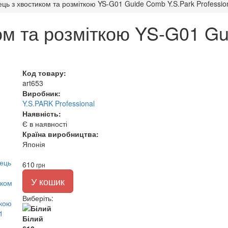
ець з хвостиком та розміткою YS-G01 Guide Comb Y.S.Park Professio
ом та розміткою YS-G01 Gu
Код товару:
art653
Виробник:
Y.S.PARK Professional
Наявність:
Є в наявності
Країна виробництва:
Японія
610
грн
У кошик
Виберіть
:
Білий