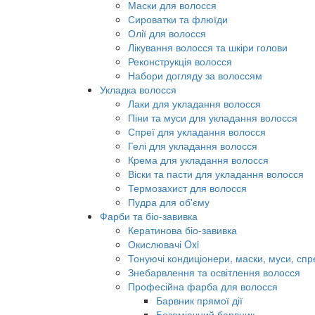
Маски для волосся
Сироватки та флюїди
Олії для волосся
Лікування волосся та шкіри голови
Реконструкція волосся
Набори догляду за волоссям
Укладка волосся
Лаки для укладання волосся
Піни та муси для укладання волосся
Спреї для укладання волосся
Гелі для укладання волосся
Крема для укладання волосся
Віски та пасти для укладання волосся
Термозахист для волосся
Пудра для об'єму
Фарби та біо-завивка
Кератинова біо-завивка
Окислювачі Oxi
Тонуючі кондиціонери, маски, муси, спр
Знебарвлення та освітлення волосся
Професійна фарба для волосся
Барвник прямої дії
Безаміачний барвник