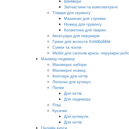
Шейвери
Запчастини та комплектуючі
Товари для грумінгу
Машинки для стрижки
Ножиці для грумінгу
Косметика для тварин
Аксесуари для перукарів
Гумки для волосся Invisibobble
Сумки та чохли
Меблі для салонів краси, перукарні робо
Манікюр-педикюр
Манікюрні набори
Манікюрні ножиці
Кніпсери для нігтів
Лопатки для кутикул
Пилки
Для нігтів
Для педикюру
Різці
Кусачки
Для кутикули
Для нігтів
Онлайн курси