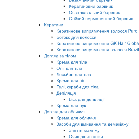
Кератиновий барвник
Освітлювальний барвник
Стійкий перманентний барвник
Кератини
Кератинове випрямлення волосся Pure B
Ботокс для волосся
Кератинове випрямлення GK Hair Global 
Кератинове випрямлення волосся Brazil
Догляд за тілом
Крема для тіла
Олії для тіла
Лосьйон для тіла
Крема для ніг
Гелі, скраби для тіла
Депіляція
Віск для депіляції
Крема для рук
Догляд для обличчя
Крема для обличчя
Засоби для вмивання та демакіяжу
Зняття макіяжу
Очищаючі тоніки