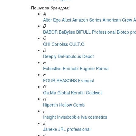
Пошук за брендом:
A
Alter Ego
Aluxi
Amazon Series
American Crew
A
B
BABOR
BaByliss
BIFULL Professional
Biotop pr
C
CHI
Corioliss
CULT.O
D
Deeply
DeFabulous
Depot
E
Echosline
Emmebi
Eugene Perma
F
FOUR REASONS
Framesi
G
Ga.Ma
Global Keratin
Goldwell
H
Hipertin
Hollow Comb
I
Insight
Invisibobble
Iva cosmetics
J
Janeke
JRL professional
K