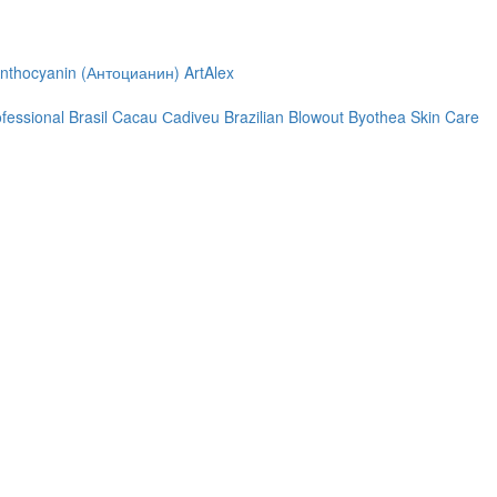
nthocyanin (Антоцианин)
ArtAlex
ofessional
Brasil Cacau Сadiveu
Brazilian Blowout
Byothea Skin Care