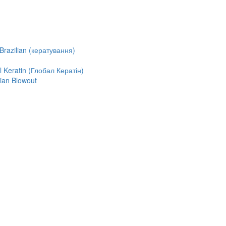
razilian (кератування)
Keratin (Глобал Кератін)
ian Blowout