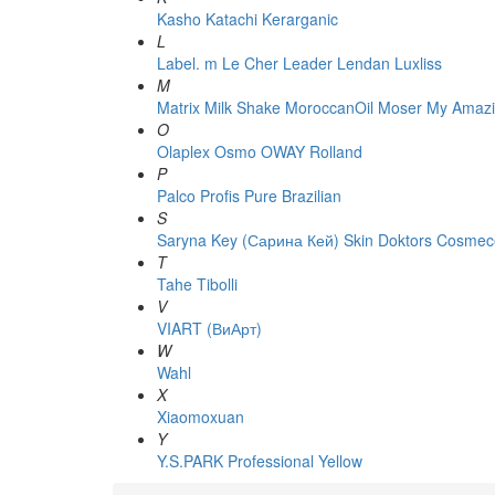
Kasho
Katachi
Kerarganic
L
Label. m
Le Cher
Leader
Lendan
Luxliss
M
Matrix
Milk Shake
MoroccanOil
Moser
My Amazi
O
Olaplex
Osmo
OWAY Rolland
P
Palco
Profis
Pure Brazilian
S
Saryna Key (Сарина Кей)
Skin Doktors Cosmece
T
Tahe
Tibolli
V
VIART (ВиАрт)
W
Wahl
X
Xiaomoxuan
Y
Y.S.PARK Professional
Yellow