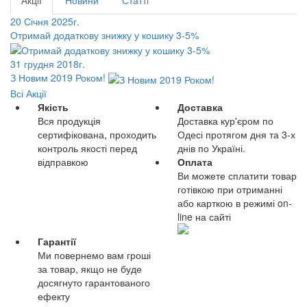
Акції
Новини
Статті
20 Січня 2025г.
Отримай додаткову знижку у кошику 3-5%
31 грудня 2018г.
З Новим 2019 Роком!
Всі Акції
Якість
Доставка
Вся продукція
Доставка кур'єром по
сертифікована, проходить
Одесі протягом дня та 3-х
контроль якості перед
днів по Україні.
відправкою
Оплата
Ви можете сплатити товар
готівкою при отриманні
або карткою в режимі on-
line на сайті
Гарантії
Ми повернемо вам гроші
за товар, якщо не буде
досягнуто гарантованого
ефекту