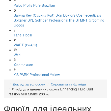
P
Palco
Profis
Pure Brazilian
S
Saryna Key (Сарина Кей)
Skin Doktors Cosmeceuticals
Spitzner
SPL Solinger Professional line
STMNT Grooming
Goods
T
Tahe
Tibolli
V
VIART (ВиАрт)
W
Wahl
X
Xiaomoxuan
Y
Y.S.PARK Professional
Yellow
Догляд за волоссям
Сироватки та флюїди
Флюїд для ідеальних локонів Enhancing Fluid Curl
Passion Milk Shake 200 мл
Флюїд для ідеальних