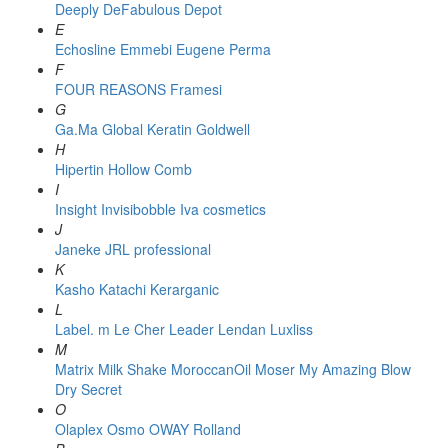
Deeply
DeFabulous
Depot
E
Echosline
Emmebi
Eugene Perma
F
FOUR REASONS
Framesi
G
Ga.Ma
Global Keratin
Goldwell
H
Hipertin
Hollow Comb
I
Insight
Invisibobble
Iva cosmetics
J
Janeke
JRL professional
K
Kasho
Katachi
Kerarganic
L
Label. m
Le Cher
Leader
Lendan
Luxliss
M
Matrix
Milk Shake
MoroccanOil
Moser
My Amazing Blow
Dry Secret
O
Olaplex
Osmo
OWAY Rolland