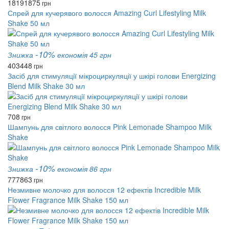
1819
1875
грн
Спрей для кучерявого волосся Amazing Curl Lifestyling Milk
Shake 50 мл
-10%
Знижка
економія 45 грн
403
448
грн
Засіб для стимуляції мікроциркуляції у шкірі голови Energizing
Blend Milk Shake 30 мл
708
грн
Шампунь для світлого волосся Pink Lemonade Shampoo Milk
Shake
-10%
Знижка
економія 86 грн
777
863
грн
Незмивне молочко для волосся 12 ефектів Incredible Milk
Flower Fragrance Milk Shake 150 мл