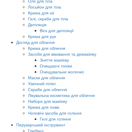
Олії для тіла
Лосьйон для тіла
Крема для ніг
Гелі, скраби для тіла
Депіляція
Віск для депіляції
Крема для рук
Догляд для обличчя
Крема для обличчя
Засоби для вмивання та демакіяжу
Зняття макіяжу
Очищаючі тоніки
Очищувальне молочко
Маски для обличчя
Хімічний пілінг
Скраби для обличчя
Лікувальна косметика для обличчя
Набори для макіяжу
Крема для повік
Чоловічі засоби для гоління
Гелі для гоління
Перукарський інструмент
Гребінці