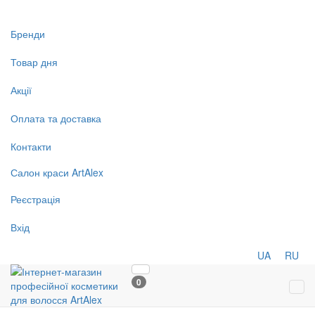
Бренди
Товар дня
Акції
Оплата та доставка
Контакти
Салон
краси
ArtAlex
Реєстрація
Вхід
UA
RU
0
Tog
navi