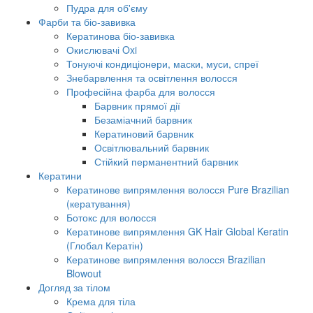
Пудра для об'єму
Фарби та біо-завивка
Кератинова біо-завивка
Окислювачі Oxi
Тонуючі кондиціонери, маски, муси, спреї
Знебарвлення та освітлення волосся
Професійна фарба для волосся
Барвник прямої дії
Безаміачний барвник
Кератиновий барвник
Освітлювальний барвник
Стійкий перманентний барвник
Кератини
Кератинове випрямлення волосся Pure Brazilian
(кератування)
Ботокс для волосся
Кератинове випрямлення GK Hair Global Keratin
(Глобал Кератін)
Кератинове випрямлення волосся Brazilian
Blowout
Догляд за тілом
Крема для тіла