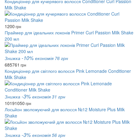
Кондиціонер для кучерявого волосся Сonditioner Curl Passion
Milk Shake
1200
грн
Праймер для ідеальних локонів Primer Curl Passion Milk Shake
200 мл
-10%
Знижка
економія 76 грн
685
761
грн
Кондиціонер для світлого волосся Pink Lemonade Conditioner
Milk Shake
-3%
Знижка
економія 31 грн
1019
1050
грн
Лосьйон зволожуючий для волосся №12 Moisture Plus Milk
Shake
-3%
Знижка
економія 56 грн