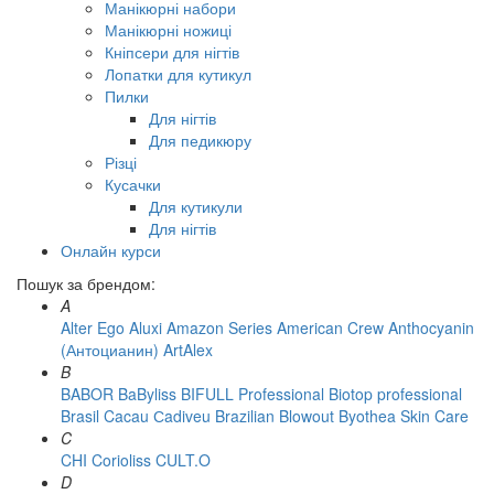
Манікюрні набори
Манікюрні ножиці
Кніпсери для нігтів
Лопатки для кутикул
Пилки
Для нігтів
Для педикюру
Різці
Кусачки
Для кутикули
Для нігтів
Онлайн курси
Пошук за брендом:
A
Alter Ego
Aluxi
Amazon Series
American Crew
Anthocyanin
(Антоцианин)
ArtAlex
B
BABOR
BaByliss
BIFULL Professional
Biotop professional
Brasil Cacau Сadiveu
Brazilian Blowout
Byothea Skin Care
C
CHI
Corioliss
CULT.O
D