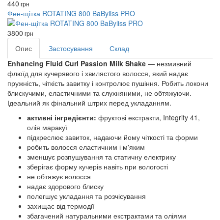
440
грн
Фен-щітка ROTATING 800 BaByliss PRO
3800
грн
Опис
Застосування
Склад
Enhancing Fluid Curl Passion Milk Shake
— незмивний
флюїд для кучерявого і хвилястого волосся, який надає
пружність, чіткість завитку і контролює пушіння. Робить локони
блискучими, еластичними та слухняними, не обтяжуючи.
Ідеальний як фінальний штрих перед укладанням.
активні інгредієнти:
фруктові екстракти, Integrity 41,
олія маракуї
підкреслює завиток, надаючи йому чіткості та форми
робить волосся еластичним і м'яким
зменшує розпушування та статичну електрику
зберігає форму кучерів навіть при вологості
не обтяжує волосся
надає здорового блиску
полегшує укладання та розчісування
захищає від термодії
збагачений натуральними екстрактами та оліями