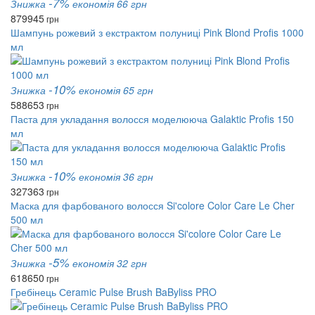
-7%
Знижка
економія 66 грн
879
945
грн
Шампунь рожевий з екстрактом полуниці Pink Blond Profis 1000
мл
-10%
Знижка
економія 65 грн
588
653
грн
Паста для укладання волосся моделююча Galaktic Profis 150
мл
-10%
Знижка
економія 36 грн
327
363
грн
Маска для фарбованого волосся Si'colore Color Care Le Cher
500 мл
-5%
Знижка
економія 32 грн
618
650
грн
Гребінець Сeramic Pulse Brush BaByliss PRO