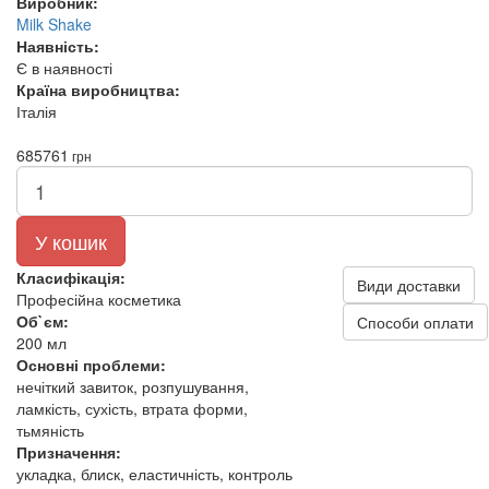
Виробник:
Milk Shake
Наявність:
Є в наявності
Країна виробництва:
Італія
685
761
грн
У кошик
Класифікація:
Види доставки
Професійна косметика
Об`єм:
Способи оплати
200 мл
Основні проблеми:
нечіткий завиток, розпушування,
ламкість, сухість, втрата форми,
тьмяність
Призначення:
укладка, блиск, еластичність, контроль