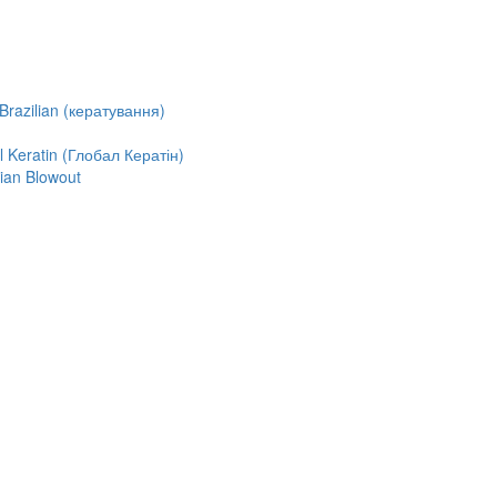
razilian (кератування)
Keratin (Глобал Кератін)
ian Blowout