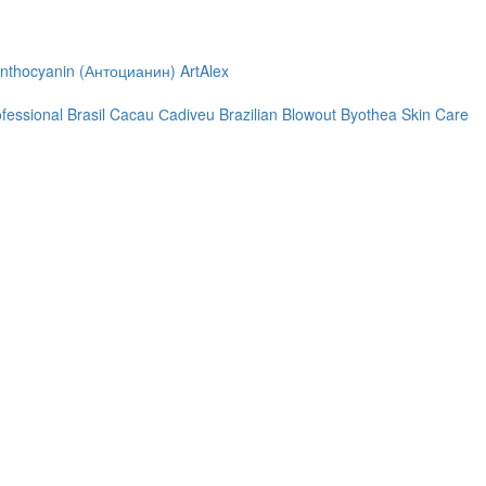
nthocyanin (Антоцианин)
ArtAlex
ofessional
Brasil Cacau Сadiveu
Brazilian Blowout
Byothea Skin Care