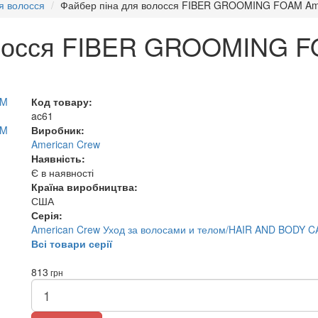
я волосся
Файбер піна для волосся FIBER GROOMING FOAM Ame
олосся FIBER GROOMING F
Код товару:
ac61
Виробник:
American Crew
Наявність:
Є в наявності
Країна виробництва:
США
Серія:
American Crew Уход за волосами и телом/HAIR AND BODY 
Всі товари серії
813
грн