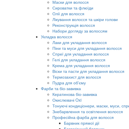
Маски для волосся
Сироватки та флюїди
Олії для волосся
Лікування волосся та шкіри голови
Реконструкція волосся
Набори догляду за волоссям
Укладка волосся
Лаки для укладання волосся
Піни та муси для укладання волосся
Спреї для укладання волосся
Гелі для укладання волосся
Крема для укладання волосся
Віски та пасти для укладання волосся
Термозахист для волосся
Пудра для об'єму
Фарби та біо-завивка
Кератинова біо-завивка
Окислювачі Oxi
Тонуючі кондиціонери, маски, муси, спр
Знебарвлення та освітлення волосся
Професійна фарба для волосся
Барвник прямої дії
Безаміачний барвник