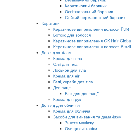
Кератиновий барвник
Освітлювальний барвник
Стійкий перманентний барвник
Кератини
Кератинове випрямлення волосся Pure B
Ботокс для волосся
Кератинове випрямлення GK Hair Global 
Кератинове випрямлення волосся Brazil
Догляд за тілом
Крема для тіла
Олії для тіла
Лосьйон для тіла
Крема для ніг
Гелі, скраби для тіла
Депіляція
Віск для депіляції
Крема для рук
Догляд для обличчя
Крема для обличчя
Засоби для вмивання та демакіяжу
Зняття макіяжу
Очищаючі тоніки