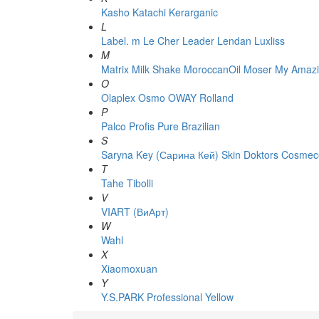
Kasho
Katachi
Kerarganic
L
Label. m
Le Cher
Leader
Lendan
Luxliss
M
Matrix
Milk Shake
MoroccanOil
Moser
My Amazi
O
Olaplex
Osmo
OWAY Rolland
P
Palco
Profis
Pure Brazilian
S
Saryna Key (Сарина Кей)
Skin Doktors Cosmece
T
Tahe
Tibolli
V
VIART (ВиАрт)
W
Wahl
X
Xiaomoxuan
Y
Y.S.PARK Professional
Yellow