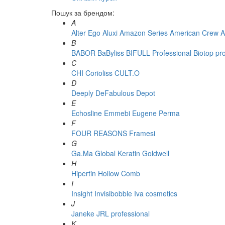
Пошук за брендом:
A
Alter Ego
Aluxi
Amazon Series
American Crew
A
B
BABOR
BaByliss
BIFULL Professional
Biotop pr
C
CHI
Corioliss
CULT.O
D
Deeply
DeFabulous
Depot
E
Echosline
Emmebi
Eugene Perma
F
FOUR REASONS
Framesi
G
Ga.Ma
Global Keratin
Goldwell
H
Hipertin
Hollow Comb
I
Insight
Invisibobble
Iva cosmetics
J
Janeke
JRL professional
K