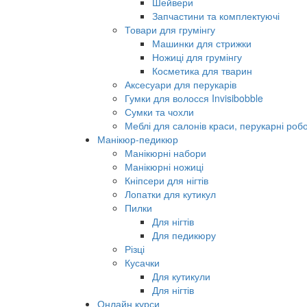
Шейвери
Запчастини та комплектуючі
Товари для грумінгу
Машинки для стрижки
Ножиці для грумінгу
Косметика для тварин
Аксесуари для перукарів
Гумки для волосся Invisibobble
Сумки та чохли
Меблі для салонів краси, перукарні робо
Манікюр-педикюр
Манікюрні набори
Манікюрні ножиці
Кніпсери для нігтів
Лопатки для кутикул
Пилки
Для нігтів
Для педикюру
Різці
Кусачки
Для кутикули
Для нігтів
Онлайн курси