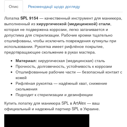
Опис
Рекомендації щодо догляду
Лопатка
SPL 9154
— качественный инструмент для маникюра,
выполненный из
хирургической (медицинской) стали
,
которая не подвержена коррозии, легко затачивается и
допустима для стерилизации. Рабочие кромки тщательно
отшлифованы, чтобы исключить повреждения кутикулы при
использовании. Рукоятка имеет рифлёное покрытие,
предотвращающее скольжение в руках мастера.
Материал:
хирургическая (медицинская) сталь
Прочность, долговечность, устойчивость к коррозии
Отшлифованные рабочие части — безопасный контакт с
кожей
Рифлёная рукоятка — надёжный хват, снижение
скольжения
Подходит к стерилизации и дезинфекции
Купить лопатку для маникюра SPL в ArtAlex — ваш
официальный и надежный партнер SPL в Украине.