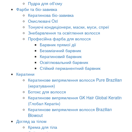
Пудра для об'єму
Фарби та біо-завивка
Кератинова біо-завивка
Окислювачі Oxi
Тонуючі кондиціонери, маски, муси, спреї
Знебарвлення та освітлення волосся
Професійна фарба для волосся
Барвник прямої дії
Безаміачний барвник
Кератиновий барвник
Освітлювальний барвник
Стійкий перманентний барвник
Кератини
Кератинове випрямлення волосся Pure Brazilian
(кератування)
Ботокс для волосся
Кератинове випрямлення GK Hair Global Keratin
(Глобал Кератін)
Кератинове випрямлення волосся Brazilian
Blowout
Догляд за тілом
Крема для тіла