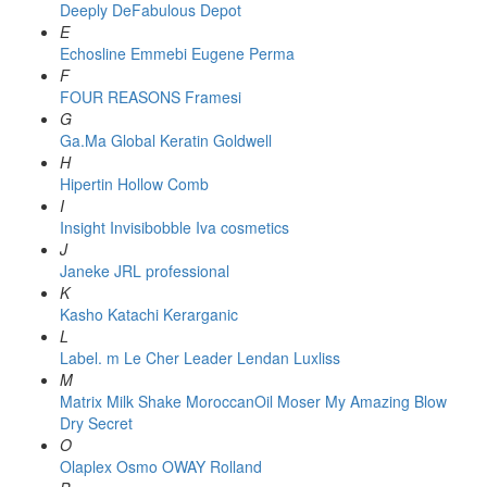
Deeply
DeFabulous
Depot
E
Echosline
Emmebi
Eugene Perma
F
FOUR REASONS
Framesi
G
Ga.Ma
Global Keratin
Goldwell
H
Hipertin
Hollow Comb
I
Insight
Invisibobble
Iva cosmetics
J
Janeke
JRL professional
K
Kasho
Katachi
Kerarganic
L
Label. m
Le Cher
Leader
Lendan
Luxliss
M
Matrix
Milk Shake
MoroccanOil
Moser
My Amazing Blow
Dry Secret
O
Olaplex
Osmo
OWAY Rolland