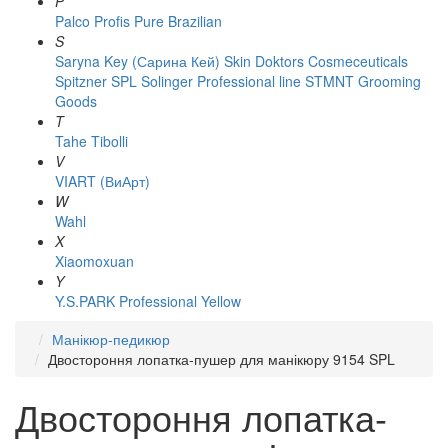
P
Palco
Profis
Pure Brazilian
S
Saryna Key (Сарина Кей)
Skin Doktors Cosmeceuticals
Spitzner
SPL Solinger Professional line
STMNT Grooming
Goods
T
Tahe
Tibolli
V
VIART (ВиАрт)
W
Wahl
X
Xiaomoxuan
Y
Y.S.PARK Professional
Yellow
Манікюр-педикюр
Двостороння лопатка-пушер для манікюру 9154 SPL
Двостороння лопатка-