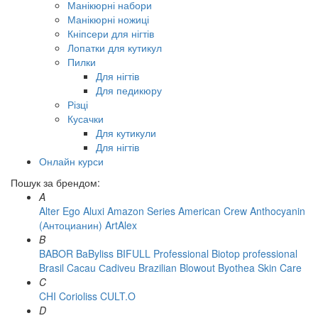
Манікюрні набори
Манікюрні ножиці
Кніпсери для нігтів
Лопатки для кутикул
Пилки
Для нігтів
Для педикюру
Різці
Кусачки
Для кутикули
Для нігтів
Онлайн курси
Пошук за брендом:
A
Alter Ego
Aluxi
Amazon Series
American Crew
Anthocyanin
(Антоцианин)
ArtAlex
B
BABOR
BaByliss
BIFULL Professional
Biotop professional
Brasil Cacau Сadiveu
Brazilian Blowout
Byothea Skin Care
C
CHI
Corioliss
CULT.O
D