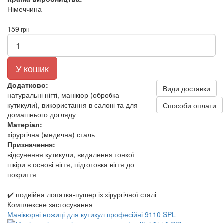
Німеччина
159
грн
У кошик
Додатково:
Види доставки
натуральні нігті, манікюр (обробка
кутикули), використання в салоні та для
Способи оплати
домашнього догляду
Матеріал:
хірургічна (медична) сталь
Призначення:
відсунення кутикули, видалення тонкої
шкіри в основі нігтя, підготовка нігтя до
покриття
✔️ подвійна лопатка-пушер із хірургічної сталі
Комплексне застосування
Манікюрні ножиці для кутикул професійні 9110 SPL