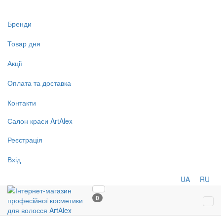
Бренди
Товар дня
Акції
Оплата та доставка
Контакти
Салон
краси
ArtAlex
Реєстрація
Вхід
UA
RU
0
Tog
navi