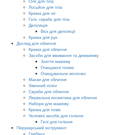
Олії для тіла
Лосьйон для тіла
Крема для ніг
Гелі, скраби для тіла
Депіляція
Віск для депіляції
Крема для рук
Догляд для обличчя
Крема для обличчя
Засоби для вмивання та демакіяжу
Зняття макіяжу
Очищаючі тоніки
Очищувальне молочко
Маски для обличчя
Хімічний пілінг
Скраби для обличчя
Лікувальна косметика для обличчя
Набори для макіяжу
Крема для повік
Чоловічі засоби для гоління
Гелі для гоління
Перукарський інструмент
Гребінці