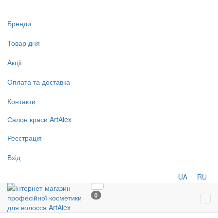
Бренди
Товар дня
Акції
Оплата та доставка
Контакти
Салон
краси
ArtAlex
Реєстрація
Вхід
UA
RU
0
Tog
navi