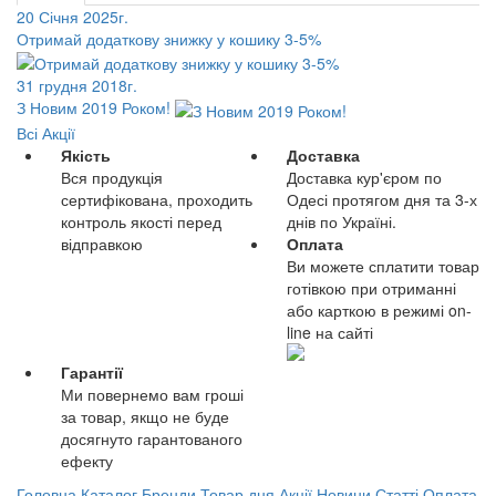
20 Січня 2025г.
Отримай додаткову знижку у кошику 3-5%
31 грудня 2018г.
З Новим 2019 Роком!
Всі Акції
Якість
Доставка
Вся продукція
Доставка кур'єром по
сертифікована, проходить
Одесі протягом дня та 3-х
контроль якості перед
днів по Україні.
відправкою
Оплата
Ви можете сплатити товар
готівкою при отриманні
або карткою в режимі on-
line на сайті
Гарантії
Ми повернемо вам гроші
за товар, якщо не буде
досягнуто гарантованого
ефекту
Головна
Каталог
Бренди
Товар дня
Акції
Новини
Статті
Оплата