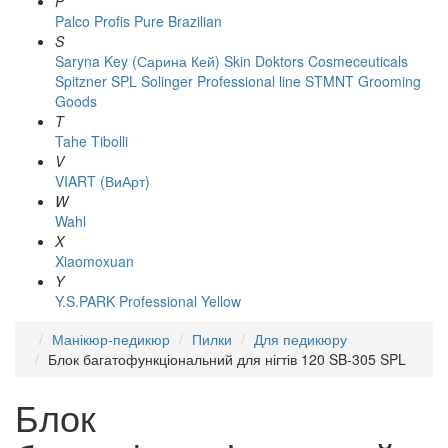
P
Palco
Profis
Pure Brazilian
S
Saryna Key (Сарина Кей)
Skin Doktors Cosmeceuticals
Spitzner
SPL Solinger Professional line
STMNT Grooming
Goods
T
Tahe
Tibolli
V
VIART (ВиАрт)
W
Wahl
X
Xiaomoxuan
Y
Y.S.PARK Professional
Yellow
Манікюр-педикюр
Пилки
Для педикюру
Блок багатофункціональний для нігтів 120 SB-305 SPL
Блок