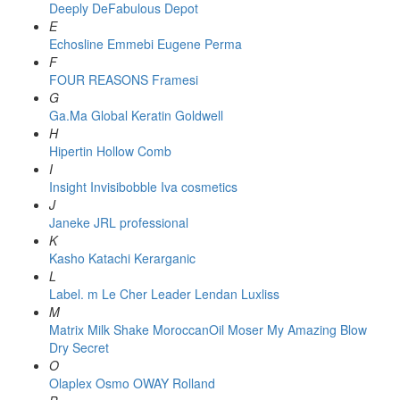
Deeply
DeFabulous
Depot
E
Echosline
Emmebi
Eugene Perma
F
FOUR REASONS
Framesi
G
Ga.Ma
Global Keratin
Goldwell
H
Hipertin
Hollow Comb
I
Insight
Invisibobble
Iva cosmetics
J
Janeke
JRL professional
K
Kasho
Katachi
Kerarganic
L
Label. m
Le Cher
Leader
Lendan
Luxliss
M
Matrix
Milk Shake
MoroccanOil
Moser
My Amazing Blow
Dry Secret
O
Olaplex
Osmo
OWAY Rolland