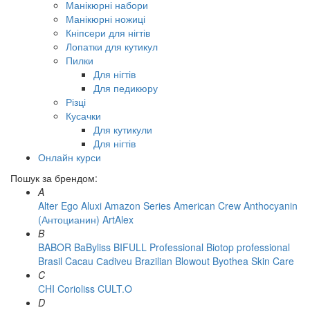
Манікюрні набори
Манікюрні ножиці
Кніпсери для нігтів
Лопатки для кутикул
Пилки
Для нігтів
Для педикюру
Різці
Кусачки
Для кутикули
Для нігтів
Онлайн курси
Пошук за брендом:
A
Alter Ego
Aluxi
Amazon Series
American Crew
Anthocyanin
(Антоцианин)
ArtAlex
B
BABOR
BaByliss
BIFULL Professional
Biotop professional
Brasil Cacau Сadiveu
Brazilian Blowout
Byothea Skin Care
C
CHI
Corioliss
CULT.O
D