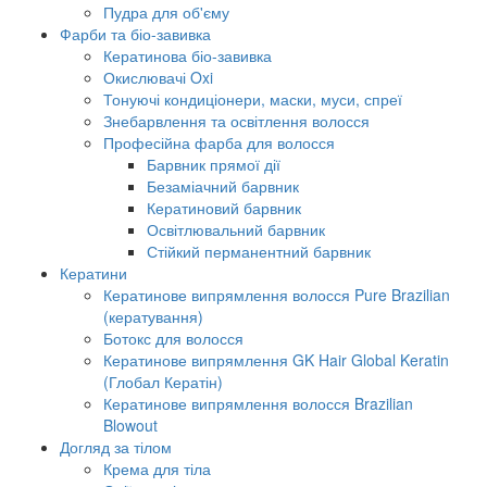
Пудра для об'єму
Фарби та біо-завивка
Кератинова біо-завивка
Окислювачі Oxi
Тонуючі кондиціонери, маски, муси, спреї
Знебарвлення та освітлення волосся
Професійна фарба для волосся
Барвник прямої дії
Безаміачний барвник
Кератиновий барвник
Освітлювальний барвник
Стійкий перманентний барвник
Кератини
Кератинове випрямлення волосся Pure Brazilian
(кератування)
Ботокс для волосся
Кератинове випрямлення GK Hair Global Keratin
(Глобал Кератін)
Кератинове випрямлення волосся Brazilian
Blowout
Догляд за тілом
Крема для тіла