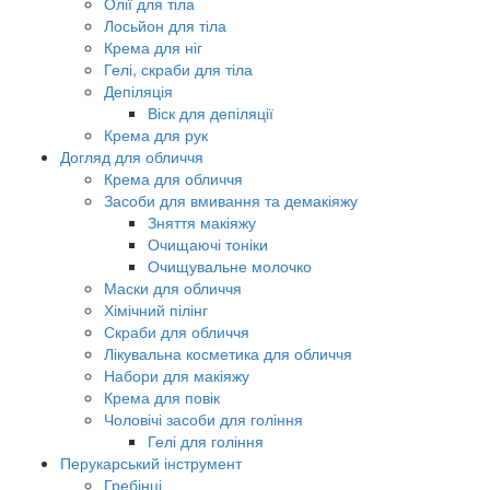
Олії для тіла
Лосьйон для тіла
Крема для ніг
Гелі, скраби для тіла
Депіляція
Віск для депіляції
Крема для рук
Догляд для обличчя
Крема для обличчя
Засоби для вмивання та демакіяжу
Зняття макіяжу
Очищаючі тоніки
Очищувальне молочко
Маски для обличчя
Хімічний пілінг
Скраби для обличчя
Лікувальна косметика для обличчя
Набори для макіяжу
Крема для повік
Чоловічі засоби для гоління
Гелі для гоління
Перукарський інструмент
Гребінці