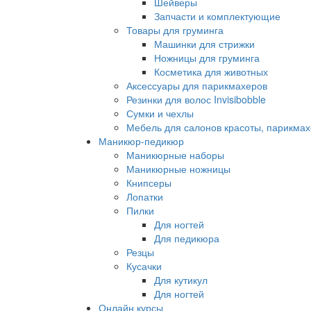
Шейверы
Запчасти и комплектующие
Товары для груминга
Машинки для стрижки
Ножницы для груминга
Косметика для животных
Аксессуары для парикмахеров
Резинки для волос Invisibobble
Сумки и чехлы
Мебель для салонов красоты, парикмах
Маникюр-педикюр
Маникюрные наборы
Маникюрные ножницы
Книпсеры
Лопатки
Пилки
Для ногтей
Для педикюра
Резцы
Кусачки
Для кутикул
Для ногтей
Онлайн курсы