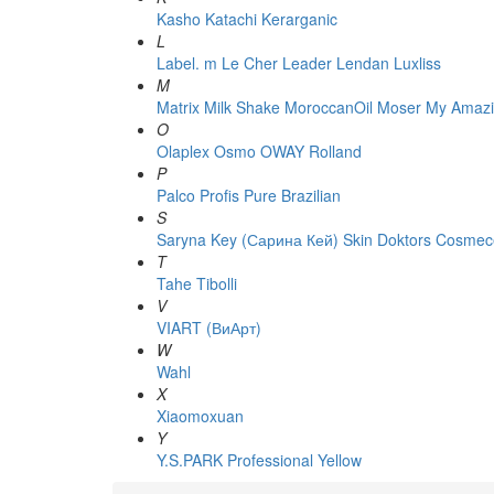
Kasho
Katachi
Kerarganic
L
Label. m
Le Cher
Leader
Lendan
Luxliss
M
Matrix
Milk Shake
MoroccanOil
Moser
My Amazi
O
Olaplex
Osmo
OWAY Rolland
P
Palco
Profis
Pure Brazilian
S
Saryna Key (Сарина Кей)
Skin Doktors Cosmece
T
Tahe
Tibolli
V
VIART (ВиАрт)
W
Wahl
X
Xiaomoxuan
Y
Y.S.PARK Professional
Yellow