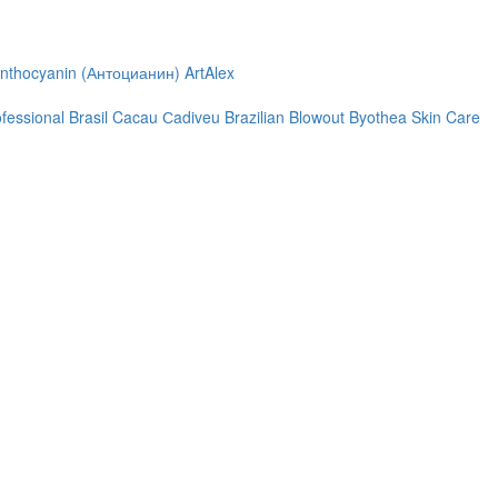
nthocyanin (Антоцианин)
ArtAlex
ofessional
Brasil Cacau Сadiveu
Brazilian Blowout
Byothea Skin Care