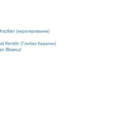
azilian (кератирование)
l Keratin (Глобал Кератин)
an Blowout