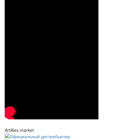
ArtAlex market