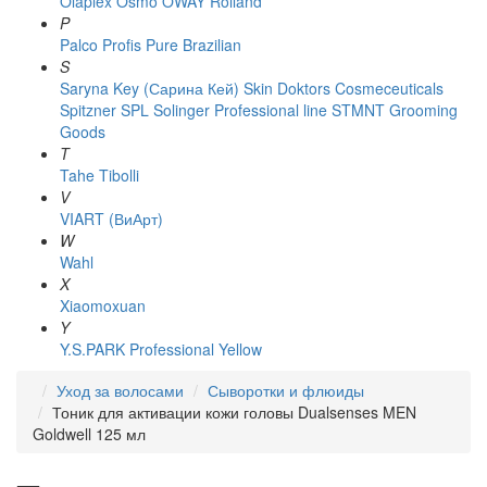
Olaplex
Osmo
OWAY Rolland
P
Palco
Profis
Pure Brazilian
S
Saryna Key (Сарина Кей)
Skin Doktors Cosmeceuticals
Spitzner
SPL Solinger Professional line
STMNT Grooming
Goods
T
Tahe
Tibolli
V
VIART (ВиАрт)
W
Wahl
X
Xiaomoxuan
Y
Y.S.PARK Professional
Yellow
Уход за волосами
Сыворотки и флюиды
Тоник для активации кожи головы Dualsenses MEN
Goldwell 125 мл