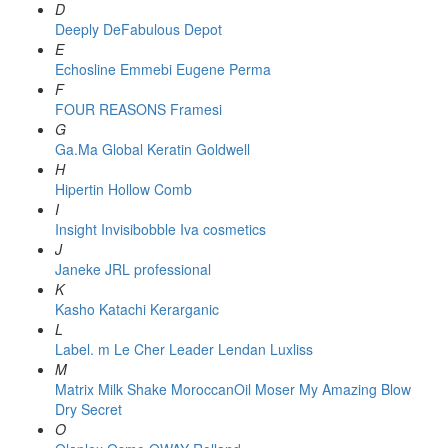
D
Deeply
DeFabulous
Depot
E
Echosline
Emmebi
Eugene Perma
F
FOUR REASONS
Framesi
G
Ga.Ma
Global Keratin
Goldwell
H
Hipertin
Hollow Comb
I
Insight
Invisibobble
Iva cosmetics
J
Janeke
JRL professional
K
Kasho
Katachi
Kerarganic
L
Label. m
Le Cher
Leader
Lendan
Luxliss
M
Matrix
Milk Shake
MoroccanOil
Moser
My Amazing Blow
Dry Secret
O