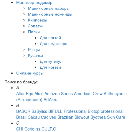
Маникюр-педикюр
Маникюрные наборы
Маникюрные ножницы
Книпсеры
Лопатки
Пилки
Для ногтей
Для педикюра
Резцы
Кусачки
Для кутикул
Для ногтей
Онлайн курсы
Поиск по бренду:
A
Alter Ego
Aluxi
Amazon Series
American Crew
Anthocyanin
(Антоцианин)
ArtAlex
B
BABOR
BaByliss
BIFULL Professional
Biotop professional
Brasil Cacau Сadiveu
Brazilian Blowout
Byothea Skin Care
C
CHI
Corioliss
CULT.O