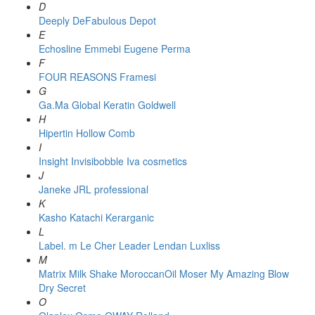
D
Deeply
DeFabulous
Depot
E
Echosline
Emmebi
Eugene Perma
F
FOUR REASONS
Framesi
G
Ga.Ma
Global Keratin
Goldwell
H
Hipertin
Hollow Comb
I
Insight
Invisibobble
Iva cosmetics
J
Janeke
JRL professional
K
Kasho
Katachi
Kerarganic
L
Label. m
Le Cher
Leader
Lendan
Luxliss
M
Matrix
Milk Shake
MoroccanOil
Moser
My Amazing Blow
Dry Secret
O