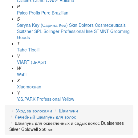
Olaplex
Osmo
OWAY Rolland
P
Palco
Profis
Pure Brazilian
S
Saryna Key (Сарина Кей)
Skin Doktors Cosmeceuticals
Spitzner
SPL Solinger Professional line
STMNT Grooming
Goods
T
Tahe
Tibolli
V
VIART (ВиАрт)
W
Wahl
X
Xiaomoxuan
Y
Y.S.PARK Professional
Yellow
Уход за волосами
Шампуни
Лечебный шампунь для волос
Шампунь для осветленных и седых волос Dualsenses
Silver Goldwell 250 мл