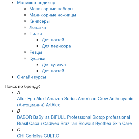
Маникюр-педикюр
Маникюрные наборы
Маникюрные ножницы
Книпсеры
Лопатки
Пилки
Для ногтей
Для педикюра
Резцы
Кусачки
Для кутикул
Для ногтей
Онлайн курсы
Поиск по бренду:
A
Alter Ego
Aluxi
Amazon Series
American Crew
Anthocyanin
(Антоцианин)
ArtAlex
B
BABOR
BaByliss
BIFULL Professional
Biotop professional
Brasil Cacau Сadiveu
Brazilian Blowout
Byothea Skin Care
C
CHI
Corioliss
CULT.O