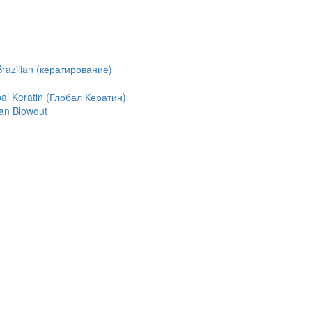
azilian (кератирование)
l Keratin (Глобал Кератин)
an Blowout