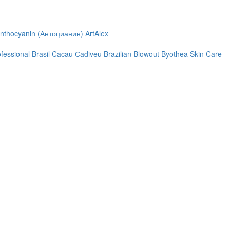
nthocyanin (Антоцианин)
ArtAlex
ofessional
Brasil Cacau Сadiveu
Brazilian Blowout
Byothea Skin Care