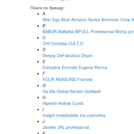
Поиск по бренду:
A
Alter Ego
Aluxi
Amazon Series
American Crew
A
B
BABOR
BaByliss
BIFULL Professional
Biotop pr
C
CHI
Corioliss
CULT.O
D
Deeply
DeFabulous
Depot
E
Echosline
Emmebi
Eugene Perma
F
FOUR REASONS
Framesi
G
Ga.Ma
Global Keratin
Goldwell
H
Hipertin
Hollow Comb
I
Insight
Invisibobble
Iva cosmetics
J
Janeke
JRL professional
K