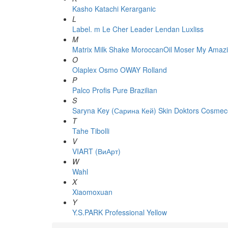
Kasho
Katachi
Kerarganic
L
Label. m
Le Cher
Leader
Lendan
Luxliss
M
Matrix
Milk Shake
MoroccanOil
Moser
My Amazi
O
Olaplex
Osmo
OWAY Rolland
P
Palco
Profis
Pure Brazilian
S
Saryna Key (Сарина Кей)
Skin Doktors Cosmece
T
Tahe
Tibolli
V
VIART (ВиАрт)
W
Wahl
X
Xiaomoxuan
Y
Y.S.PARK Professional
Yellow