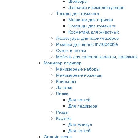
Шейверы
Запчасти и комплектующие
Товары для груминга
Машинки для стрижки
Ножницы для груминга
Косметика для животных
Аксессуары для парикмахеров
Резинки для волос Invisibobble
Сумки и чехлы
Мебель для салонов красоты, парикмах
Маникюр-педикюр
Маникюрные наборы
Маникюрные ножницы
Книпсеры
Лопатки
Пилки
Для ногтей
Для педикюра
Резцы
Кусачки
Для кутикул
Для ногтей
Онлайн курсы