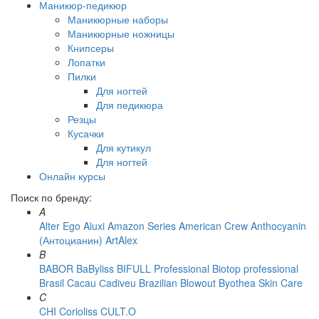
Маникюр-педикюр
Маникюрные наборы
Маникюрные ножницы
Книпсеры
Лопатки
Пилки
Для ногтей
Для педикюра
Резцы
Кусачки
Для кутикул
Для ногтей
Онлайн курсы
Поиск по бренду:
A
Alter Ego
Aluxi
Amazon Series
American Crew
Anthocyanin
(Антоцианин)
ArtAlex
B
BABOR
BaByliss
BIFULL Professional
Biotop professional
Brasil Cacau Сadiveu
Brazilian Blowout
Byothea Skin Care
C
CHI
Corioliss
CULT.O