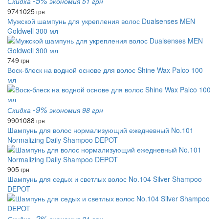
-5%
Скидка
экономия 51 грн
974
1025
грн
Мужской шампунь для укрепления волос Dualsenses MEN
Goldwell 300 мл
749
грн
Воск-блеск на водной основе для волос Shine Wax Palco 100
мл
-9%
Скидка
экономия 98 грн
990
1088
грн
Шампунь для волос нормализующий ежедневный No.101
Normalizing Daily Shampoo DEPOT
905
грн
Шампунь для седых и светлых волос No.104 Silver Shampoo
DEPOT
-2%