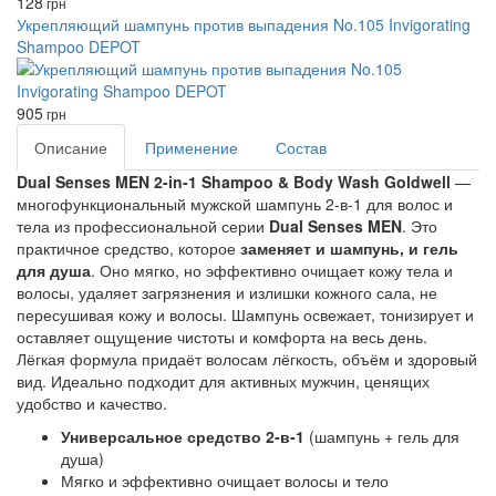
128
грн
Укрепляющий шампунь против выпадения No.105 Invigorating
Shampoo DEPOT
905
грн
Описание
Применение
Состав
Dual Senses MEN 2-in-1 Shampoo & Body Wash Goldwell
 — 
многофункциональный мужской шампунь 2-в-1 для волос и 
тела из профессиональной серии 
Dual Senses MEN
. Это 
практичное средство, которое 
заменяет и шампунь, и гель 
для душа
. Оно мягко, но эффективно очищает кожу тела и 
волосы, удаляет загрязнения и излишки кожного сала, не 
пересушивая кожу и волосы. Шампунь освежает, тонизирует и 
оставляет ощущение чистоты и комфорта на весь день. 
Лёгкая формула придаёт волосам лёгкость, объём и здоровый 
вид. Идеально подходит для активных мужчин, ценящих 
удобство и качество.
Универсальное средство 2-в-1
(шампунь + гель для
душа)
Мягко и эффективно очищает волосы и тело