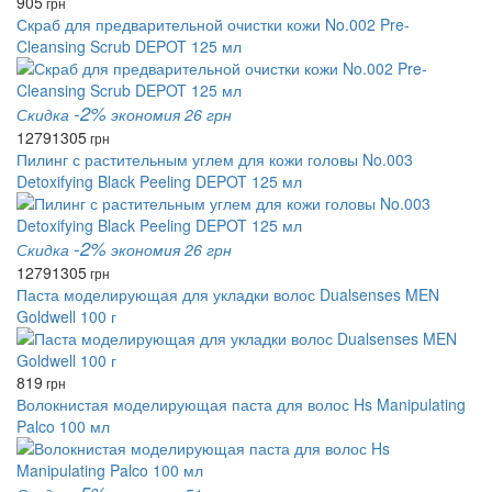
905
грн
Скраб для предварительной очистки кожи No.002 Pre-
Cleansing Scrub DEPOT 125 мл
-2%
Скидка
экономия 26 грн
1279
1305
грн
Пилинг с растительным углем для кожи головы No.003
Detoxifying Black Peeling DEPOT 125 мл
-2%
Скидка
экономия 26 грн
1279
1305
грн
Паста моделирующая для укладки волос Dualsenses MEN
Goldwell 100 г
819
грн
Волокнистая моделирующая паста для волос Hs Manipulating
Palco 100 мл