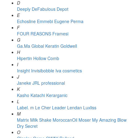
D
Deeply
DeFabulous
Depot
E
Echosline
Emmebi
Eugene Perma
F
FOUR REASONS
Framesi
G
Ga.Ma
Global Keratin
Goldwell
H
Hipertin
Hollow Comb
I
Insight
Invisibobble
Iva cosmetics
J
Janeke
JRL professional
K
Kasho
Katachi
Kerarganic
L
Label. m
Le Cher
Leader
Lendan
Luxliss
M
Matrix
Milk Shake
MoroccanOil
Moser
My Amazing Blow
Dry Secret
O