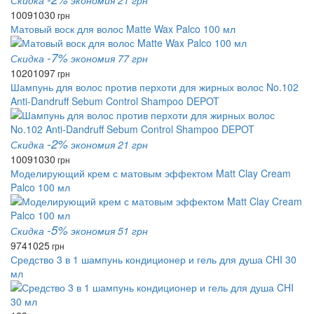
Скидка
экономия 21 грн
1009
1030
грн
Матовый воск для волос Matte Wax Palco 100 мл
-7%
Скидка
экономия 77 грн
1020
1097
грн
Шампунь для волос против перхоти для жирных волос No.102
Anti-Dandruff Sebum Control Shampoo DEPOT
-2%
Скидка
экономия 21 грн
1009
1030
грн
Моделирующий крем с матовым эффектом Matt Clay Cream
Palco 100 мл
-5%
Скидка
экономия 51 грн
974
1025
грн
Средство 3 в 1 шампунь кондиционер и гель для душа CHI 30
мл