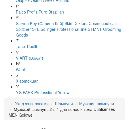
Olaplex
Osmo
OWAY Rolland
P
Palco
Profis
Pure Brazilian
S
Saryna Key (Сарина Кей)
Skin Doktors Cosmeceuticals
Spitzner
SPL Solinger Professional line
STMNT Grooming
Goods
T
Tahe
Tibolli
V
VIART (ВиАрт)
W
Wahl
X
Xiaomoxuan
Y
Y.S.PARK Professional
Yellow
Уход за волосами
Шампуни
Мужские шампуни
Мужской шампунь 2-в-1 для волос и тела Dualsenses
MEN Goldwell