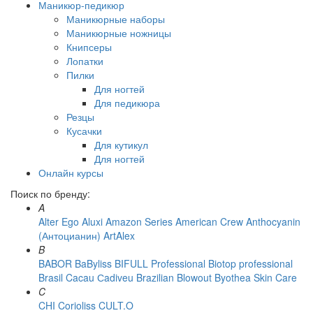
Маникюр-педикюр
Маникюрные наборы
Маникюрные ножницы
Книпсеры
Лопатки
Пилки
Для ногтей
Для педикюра
Резцы
Кусачки
Для кутикул
Для ногтей
Онлайн курсы
Поиск по бренду:
A
Alter Ego
Aluxi
Amazon Series
American Crew
Anthocyanin
(Антоцианин)
ArtAlex
B
BABOR
BaByliss
BIFULL Professional
Biotop professional
Brasil Cacau Сadiveu
Brazilian Blowout
Byothea Skin Care
C
CHI
Corioliss
CULT.O