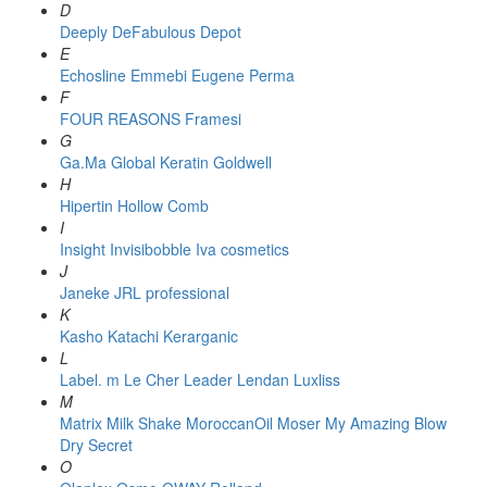
D
Deeply
DeFabulous
Depot
E
Echosline
Emmebi
Eugene Perma
F
FOUR REASONS
Framesi
G
Ga.Ma
Global Keratin
Goldwell
H
Hipertin
Hollow Comb
I
Insight
Invisibobble
Iva cosmetics
J
Janeke
JRL professional
K
Kasho
Katachi
Kerarganic
L
Label. m
Le Cher
Leader
Lendan
Luxliss
M
Matrix
Milk Shake
MoroccanOil
Moser
My Amazing Blow
Dry Secret
O