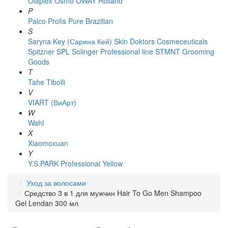
Olaplex
Osmo
OWAY Rolland
P
Palco
Profis
Pure Brazilian
S
Saryna Key (Сарина Кей)
Skin Doktors Cosmeceuticals
Spitzner
SPL Solinger Professional line
STMNT Grooming
Goods
T
Tahe
Tibolli
V
VIART (ВиАрт)
W
Wahl
X
Xiaomoxuan
Y
Y.S.PARK Professional
Yellow
Уход за волосами
Средство 3 в 1 для мужчин Hair To Go Men Shampoo
Gel Lendan 300 мл