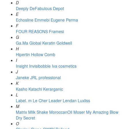
D
Deeply
DeFabulous
Depot
E
Echosline
Emmebi
Eugene Perma
F
FOUR REASONS
Framesi
G
Ga.Ma
Global Keratin
Goldwell
H
Hipertin
Hollow Comb
I
Insight
Invisibobble
Iva cosmetics
J
Janeke
JRL professional
K
Kasho
Katachi
Kerarganic
L
Label. m
Le Cher
Leader
Lendan
Luxliss
M
Matrix
Milk Shake
MoroccanOil
Moser
My Amazing Blow
Dry Secret
O