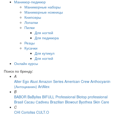
Маникюр-педикюр
Маникюрные наборы
Маникюрные ножницы
Книпсеры
Лопатки
Пилки
Для ногтей
Для педикюра
Резцы
Кусачки
Для кутикул
Для ногтей
Онлайн курсы
Поиск по бренду:
A
Alter Ego
Aluxi
Amazon Series
American Crew
Anthocyanin
(Антоцианин)
ArtAlex
B
BABOR
BaByliss
BIFULL Professional
Biotop professional
Brasil Cacau Сadiveu
Brazilian Blowout
Byothea Skin Care
C
CHI
Corioliss
CULT.O