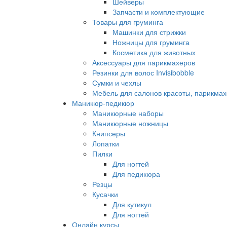
Шейверы
Запчасти и комплектующие
Товары для груминга
Машинки для стрижки
Ножницы для груминга
Косметика для животных
Аксессуары для парикмахеров
Резинки для волос Invisibobble
Сумки и чехлы
Мебель для салонов красоты, парикмах
Маникюр-педикюр
Маникюрные наборы
Маникюрные ножницы
Книпсеры
Лопатки
Пилки
Для ногтей
Для педикюра
Резцы
Кусачки
Для кутикул
Для ногтей
Онлайн курсы