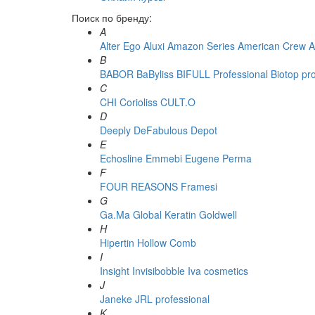
Поиск по бренду:
A
Alter Ego
Aluxi
Amazon Series
American Crew
A
B
BABOR
BaByliss
BIFULL Professional
Biotop pr
C
CHI
Corioliss
CULT.O
D
Deeply
DeFabulous
Depot
E
Echosline
Emmebi
Eugene Perma
F
FOUR REASONS
Framesi
G
Ga.Ma
Global Keratin
Goldwell
H
Hipertin
Hollow Comb
I
Insight
Invisibobble
Iva cosmetics
J
Janeke
JRL professional
K