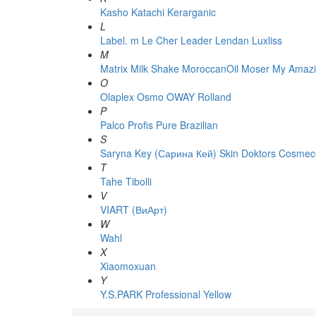
Kasho
Katachi
Kerarganic
L
Label. m
Le Cher
Leader
Lendan
Luxliss
M
Matrix
Milk Shake
MoroccanOil
Moser
My Amazi
O
Olaplex
Osmo
OWAY Rolland
P
Palco
Profis
Pure Brazilian
S
Saryna Key (Сарина Кей)
Skin Doktors Cosmece
T
Tahe
Tibolli
V
VIART (ВиАрт)
W
Wahl
X
Xiaomoxuan
Y
Y.S.PARK Professional
Yellow