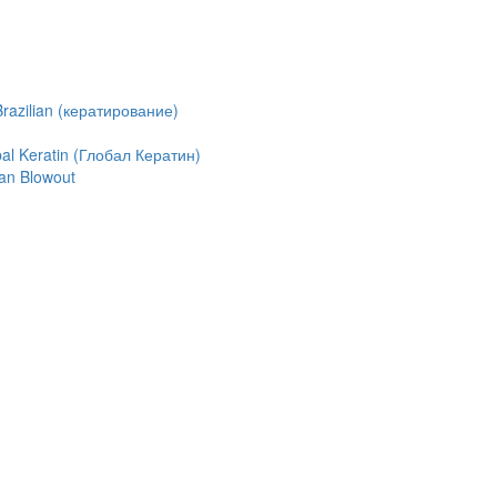
azilian (кератирование)
l Keratin (Глобал Кератин)
an Blowout