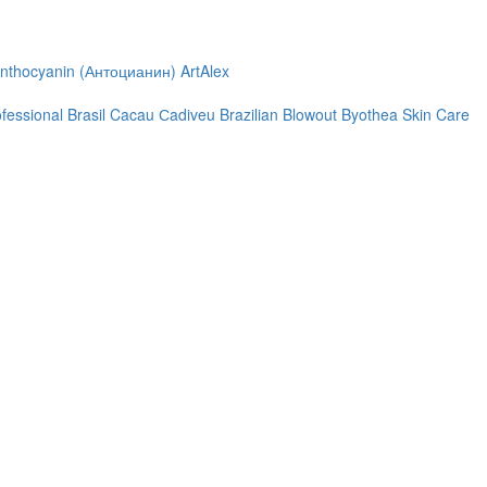
nthocyanin (Антоцианин)
ArtAlex
ofessional
Brasil Cacau Сadiveu
Brazilian Blowout
Byothea Skin Care