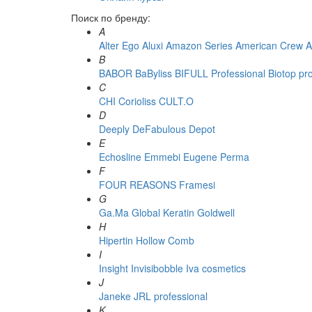
Поиск по бренду:
A
Alter Ego
Aluxi
Amazon Series
American Crew
A
B
BABOR
BaByliss
BIFULL Professional
Biotop pr
C
CHI
Corioliss
CULT.O
D
Deeply
DeFabulous
Depot
E
Echosline
Emmebi
Eugene Perma
F
FOUR REASONS
Framesi
G
Ga.Ma
Global Keratin
Goldwell
H
Hipertin
Hollow Comb
I
Insight
Invisibobble
Iva cosmetics
J
Janeke
JRL professional
K