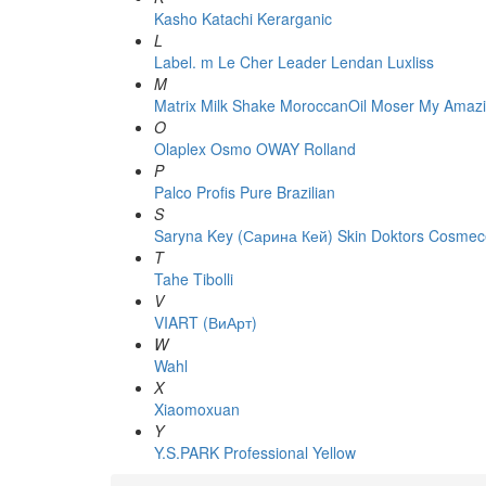
Kasho
Katachi
Kerarganic
L
Label. m
Le Cher
Leader
Lendan
Luxliss
M
Matrix
Milk Shake
MoroccanOil
Moser
My Amazi
O
Olaplex
Osmo
OWAY Rolland
P
Palco
Profis
Pure Brazilian
S
Saryna Key (Сарина Кей)
Skin Doktors Cosmece
T
Tahe
Tibolli
V
VIART (ВиАрт)
W
Wahl
X
Xiaomoxuan
Y
Y.S.PARK Professional
Yellow