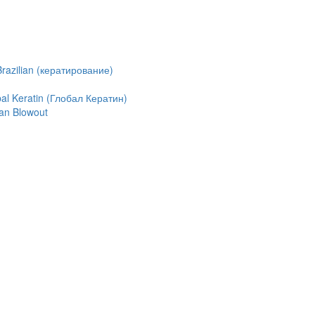
azilian (кератирование)
l Keratin (Глобал Кератин)
an Blowout