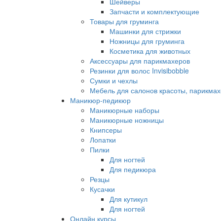
Шейверы
Запчасти и комплектующие
Товары для груминга
Машинки для стрижки
Ножницы для груминга
Косметика для животных
Аксессуары для парикмахеров
Резинки для волос Invisibobble
Сумки и чехлы
Мебель для салонов красоты, парикмах
Маникюр-педикюр
Маникюрные наборы
Маникюрные ножницы
Книпсеры
Лопатки
Пилки
Для ногтей
Для педикюра
Резцы
Кусачки
Для кутикул
Для ногтей
Онлайн курсы