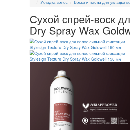
Укладка волос
Воски и пасты для укладки в
Сухой спрей-воск дл
Dry Spray Wax Goldw