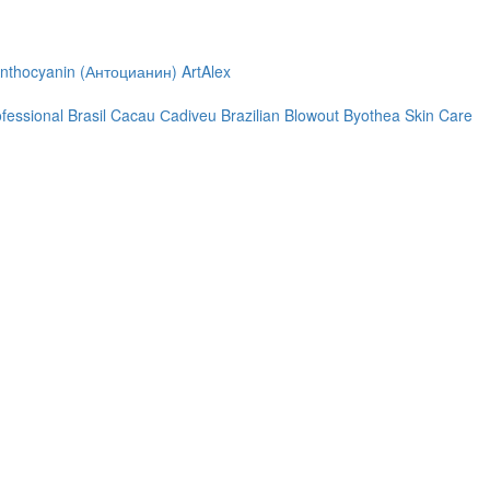
nthocyanin (Антоцианин)
ArtAlex
ofessional
Brasil Cacau Сadiveu
Brazilian Blowout
Byothea Skin Care