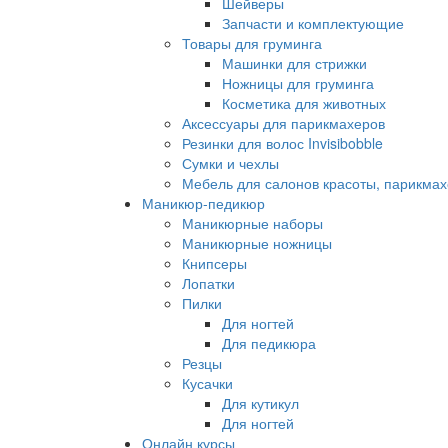
Шейверы
Запчасти и комплектующие
Товары для груминга
Машинки для стрижки
Ножницы для груминга
Косметика для животных
Аксессуары для парикмахеров
Резинки для волос Invisibobble
Сумки и чехлы
Мебель для салонов красоты, парикмах
Маникюр-педикюр
Маникюрные наборы
Маникюрные ножницы
Книпсеры
Лопатки
Пилки
Для ногтей
Для педикюра
Резцы
Кусачки
Для кутикул
Для ногтей
Онлайн курсы