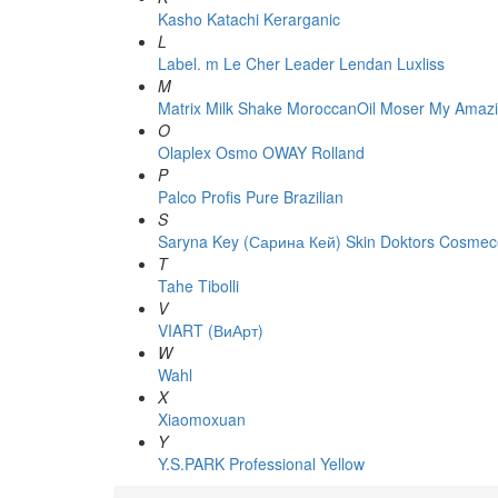
Kasho
Katachi
Kerarganic
L
Label. m
Le Cher
Leader
Lendan
Luxliss
M
Matrix
Milk Shake
MoroccanOil
Moser
My Amazi
O
Olaplex
Osmo
OWAY Rolland
P
Palco
Profis
Pure Brazilian
S
Saryna Key (Сарина Кей)
Skin Doktors Cosmece
T
Tahe
Tibolli
V
VIART (ВиАрт)
W
Wahl
X
Xiaomoxuan
Y
Y.S.PARK Professional
Yellow