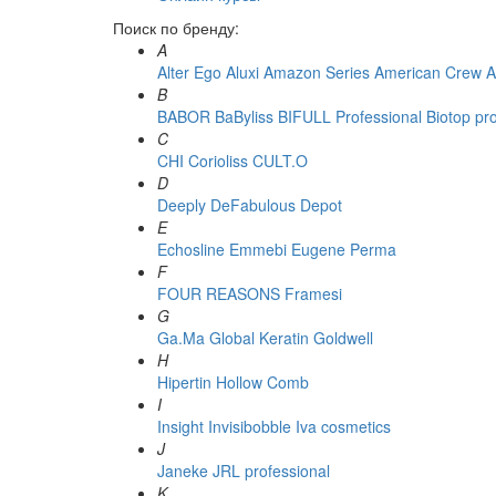
Поиск по бренду:
A
Alter Ego
Aluxi
Amazon Series
American Crew
A
B
BABOR
BaByliss
BIFULL Professional
Biotop pr
C
CHI
Corioliss
CULT.O
D
Deeply
DeFabulous
Depot
E
Echosline
Emmebi
Eugene Perma
F
FOUR REASONS
Framesi
G
Ga.Ma
Global Keratin
Goldwell
H
Hipertin
Hollow Comb
I
Insight
Invisibobble
Iva cosmetics
J
Janeke
JRL professional
K