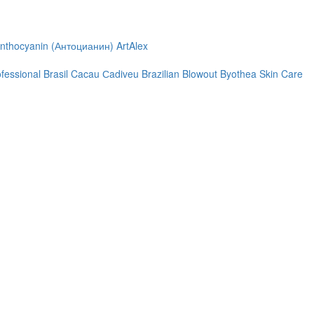
nthocyanin (Антоцианин)
ArtAlex
ofessional
Brasil Cacau Сadiveu
Brazilian Blowout
Byothea Skin Care