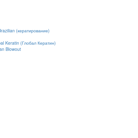
azilian (кератирование)
l Keratin (Глобал Кератин)
an Blowout