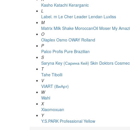
Kasho
Katachi
Kerarganic
L
Label. m
Le Cher
Leader
Lendan
Luxliss
M
Matrix
Milk Shake
MoroccanOil
Moser
My Amazi
O
Olaplex
Osmo
OWAY Rolland
P
Palco
Profis
Pure Brazilian
S
Saryna Key (Сарина Кей)
Skin Doktors Cosmece
T
Tahe
Tibolli
V
VIART (ВиАрт)
W
Wahl
X
Xiaomoxuan
Y
Y.S.PARK Professional
Yellow