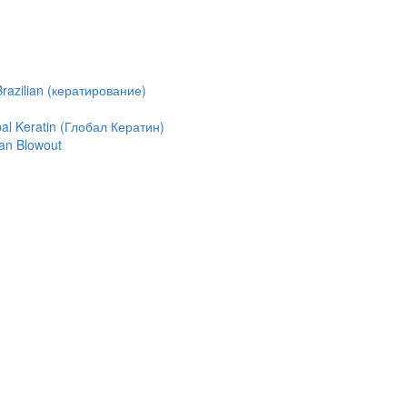
azilian (кератирование)
l Keratin (Глобал Кератин)
an Blowout