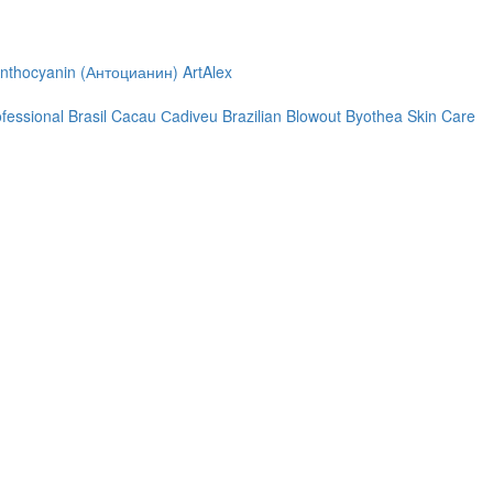
nthocyanin (Антоцианин)
ArtAlex
ofessional
Brasil Cacau Сadiveu
Brazilian Blowout
Byothea Skin Care