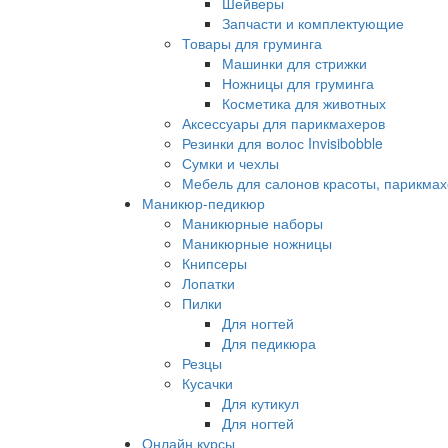
Шейверы
Запчасти и комплектующие
Товары для груминга
Машинки для стрижки
Ножницы для груминга
Косметика для животных
Аксессуары для парикмахеров
Резинки для волос Invisibobble
Сумки и чехлы
Мебель для салонов красоты, парикмах
Маникюр-педикюр
Маникюрные наборы
Маникюрные ножницы
Книпсеры
Лопатки
Пилки
Для ногтей
Для педикюра
Резцы
Кусачки
Для кутикул
Для ногтей
Онлайн курсы