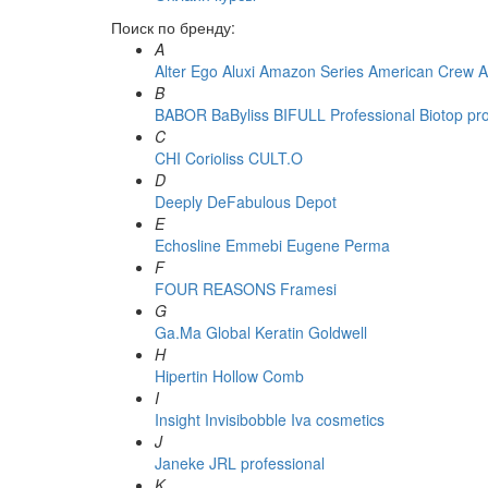
Поиск по бренду:
A
Alter Ego
Aluxi
Amazon Series
American Crew
A
B
BABOR
BaByliss
BIFULL Professional
Biotop pr
C
CHI
Corioliss
CULT.O
D
Deeply
DeFabulous
Depot
E
Echosline
Emmebi
Eugene Perma
F
FOUR REASONS
Framesi
G
Ga.Ma
Global Keratin
Goldwell
H
Hipertin
Hollow Comb
I
Insight
Invisibobble
Iva cosmetics
J
Janeke
JRL professional
K