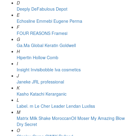
D
Deeply
DeFabulous
Depot
E
Echosline
Emmebi
Eugene Perma
F
FOUR REASONS
Framesi
G
Ga.Ma
Global Keratin
Goldwell
H
Hipertin
Hollow Comb
I
Insight
Invisibobble
Iva cosmetics
J
Janeke
JRL professional
K
Kasho
Katachi
Kerarganic
L
Label. m
Le Cher
Leader
Lendan
Luxliss
M
Matrix
Milk Shake
MoroccanOil
Moser
My Amazing Blow
Dry Secret
O