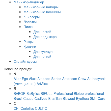
Маникюр-педикюр
Маникюрные наборы
Маникюрные ножницы
Книпсеры
Лопатки
Пилки
Для ногтей
Для педикюра
Резцы
Кусачки
Для кутикул
Для ногтей
Онлайн курсы
Поиск по бренду:
A
Alter Ego
Aluxi
Amazon Series
American Crew
Anthocyanin
(Антоцианин)
ArtAlex
B
BABOR
BaByliss
BIFULL Professional
Biotop professional
Brasil Cacau Сadiveu
Brazilian Blowout
Byothea Skin Care
C
CHI
Corioliss
CULT.O