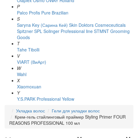
Olaplex
Osmo
OWAY Rolland
P
Palco
Profis
Pure Brazilian
S
Saryna Key (Сарина Кей)
Skin Doktors Cosmeceuticals
Spitzner
SPL Solinger Professional line
STMNT Grooming
Goods
T
Tahe
Tibolli
V
VIART (ВиАрт)
W
Wahl
X
Xiaomoxuan
Y
Y.S.PARK Professional
Yellow
Укладка волос
Гели для укладки волос
Крем-гель стайлинговый праймер Styling Primer FOUR
REASONS PROFESSIONAL 100 мл