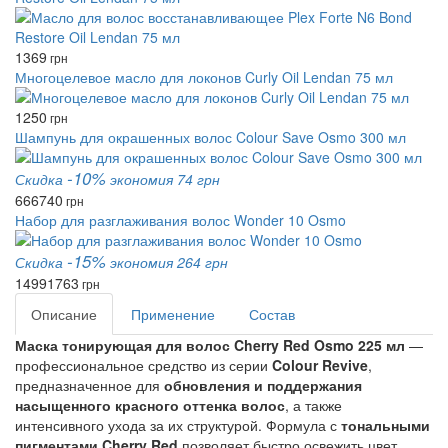
1369
грн
Многоцелевое масло для локонов Curly Oil Lendan 75 мл
1250
грн
Шампунь для окрашенных волос Colour Save Osmo 300 мл
-10%
Скидка
экономия 74 грн
666
740
грн
Набор для разглаживания волос Wonder 10 Osmo
-15%
Скидка
экономия 264 грн
1499
1763
грн
Описание
Применение
Состав
Маска тонирующая для волос Cherry Red Osmo 225 мл
—
профессиональное средство из серии
Colour Revive
,
предназначенное для
обновления и поддержания
насыщенного красного оттенка волос
, а также
интенсивного ухода за их структурой. Формула с
тональными
пигментами Cherry Red
позволяет быстро освежить цвет,