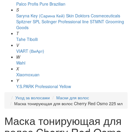
Palco
Profis
Pure Brazilian
S
Saryna Key (Сарина Кей)
Skin Doktors Cosmeceuticals
Spitzner
SPL Solinger Professional line
STMNT Grooming
Goods
T
Tahe
Tibolli
V
VIART (ВиАрт)
W
Wahl
X
Xiaomoxuan
Y
Y.S.PARK Professional
Yellow
Уход за волосами
Маски для волос
Маска тонирующая для волос Cherry Red Osmo 225 мл
Маска тонирующая для
волос Cherry Red Osmo