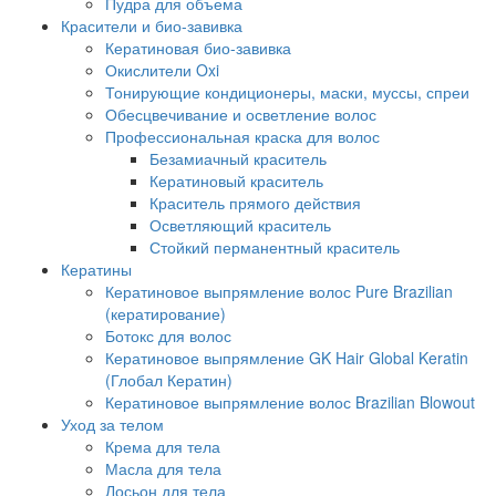
Пудра для объема
Красители и био-завивка
Кератиновая био-завивка
Окислители Oxi
Тонирующие кондиционеры, маски, муссы, спреи
Обесцвечивание и осветление волос
Профессиональная краска для волос
Безамиачный краситель
Кератиновый краситель
Краситель прямого действия
Осветляющий краситель
Стойкий перманентный краситель
Кератины
Кератиновое выпрямление волос Pure Brazilian
(кератирование)
Ботокс для волос
Кератиновое выпрямление GK Hair Global Keratin
(Глобал Кератин)
Кератиновое выпрямление волос Brazilian Blowout
Уход за телом
Крема для тела
Масла для тела
Лосьон для тела