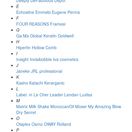
Deeply
DeFabulous
Depot
E
Echosline
Emmebi
Eugene Perma
F
FOUR REASONS
Framesi
G
Ga.Ma
Global Keratin
Goldwell
H
Hipertin
Hollow Comb
I
Insight
Invisibobble
Iva cosmetics
J
Janeke
JRL professional
K
Kasho
Katachi
Kerarganic
L
Label. m
Le Cher
Leader
Lendan
Luxliss
M
Matrix
Milk Shake
MoroccanOil
Moser
My Amazing Blow
Dry Secret
O
Olaplex
Osmo
OWAY Rolland
P