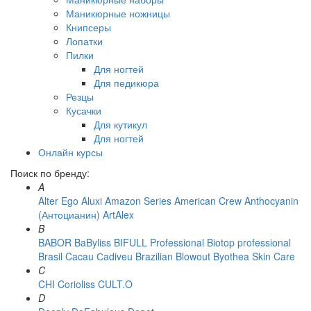
Маникюрные ножницы
Книпсеры
Лопатки
Пилки
Для ногтей
Для педикюра
Резцы
Кусачки
Для кутикул
Для ногтей
Онлайн курсы
Поиск по бренду:
A
Alter Ego
Aluxi
Amazon Series
American Crew
Anthocyanin
(Антоцианин)
ArtAlex
B
BABOR
BaByliss
BIFULL Professional
Biotop professional
Brasil Cacau Сadiveu
Brazilian Blowout
Byothea Skin Care
C
CHI
Corioliss
CULT.O
D