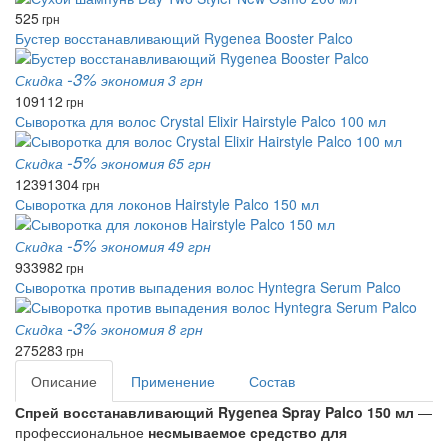
525
грн
Бустер восстанавливающий Rygenea Booster Palco
-3%
Скидка
экономия 3 грн
109
112
грн
Сыворотка для волос Crystal Elixir Hairstyle Palco 100 мл
-5%
Скидка
экономия 65 грн
1239
1304
грн
Сыворотка для локонов Hairstyle Palco 150 мл
-5%
Скидка
экономия 49 грн
933
982
грн
Сыворотка против выпадения волос Hyntegra Serum Palco
-3%
Скидка
экономия 8 грн
275
283
грн
Описание
Применение
Состав
Спрей восстанавливающий Rygenea Spray Palco 150 мл
—
профессиональное
несмываемое средство для