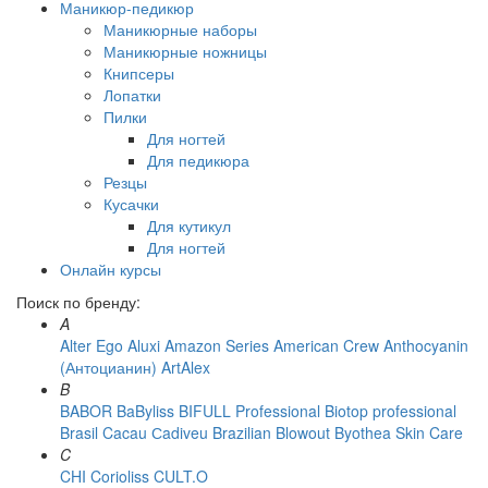
Маникюр-педикюр
Маникюрные наборы
Маникюрные ножницы
Книпсеры
Лопатки
Пилки
Для ногтей
Для педикюра
Резцы
Кусачки
Для кутикул
Для ногтей
Онлайн курсы
Поиск по бренду:
A
Alter Ego
Aluxi
Amazon Series
American Crew
Anthocyanin
(Антоцианин)
ArtAlex
B
BABOR
BaByliss
BIFULL Professional
Biotop professional
Brasil Cacau Сadiveu
Brazilian Blowout
Byothea Skin Care
C
CHI
Corioliss
CULT.O