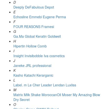
D
Deeply
DeFabulous
Depot
E
Echosline
Emmebi
Eugene Perma
F
FOUR REASONS
Framesi
G
Ga.Ma
Global Keratin
Goldwell
H
Hipertin
Hollow Comb
I
Insight
Invisibobble
Iva cosmetics
J
Janeke
JRL professional
K
Kasho
Katachi
Kerarganic
L
Label. m
Le Cher
Leader
Lendan
Luxliss
M
Matrix
Milk Shake
MoroccanOil
Moser
My Amazing Blow
Dry Secret
O