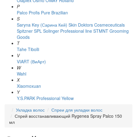
Olaplex
Osmo
OWAY Rolland
P
Palco
Profis
Pure Brazilian
S
Saryna Key (Сарина Кей)
Skin Doktors Cosmeceuticals
Spitzner
SPL Solinger Professional line
STMNT Grooming
Goods
T
Tahe
Tibolli
V
VIART (ВиАрт)
W
Wahl
X
Xiaomoxuan
Y
Y.S.PARK Professional
Yellow
Укладка волос
Спреи для укладки волос
Спрей восстанавливающий Rygenea Spray Palco 150
мл