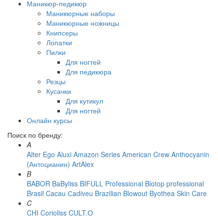
Маникюр-педикюр
Маникюрные наборы
Маникюрные ножницы
Книпсеры
Лопатки
Пилки
Для ногтей
Для педикюра
Резцы
Кусачки
Для кутикул
Для ногтей
Онлайн курсы
Поиск по бренду:
A
Alter Ego
Aluxi
Amazon Series
American Crew
Anthocyanin
(Антоцианин)
ArtAlex
B
BABOR
BaByliss
BIFULL Professional
Biotop professional
Brasil Cacau Сadiveu
Brazilian Blowout
Byothea Skin Care
C
CHI
Corioliss
CULT.O