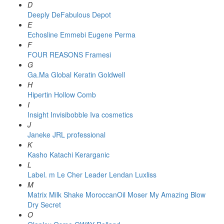
D
Deeply
DeFabulous
Depot
E
Echosline
Emmebi
Eugene Perma
F
FOUR REASONS
Framesi
G
Ga.Ma
Global Keratin
Goldwell
H
Hipertin
Hollow Comb
I
Insight
Invisibobble
Iva cosmetics
J
Janeke
JRL professional
K
Kasho
Katachi
Kerarganic
L
Label. m
Le Cher
Leader
Lendan
Luxliss
M
Matrix
Milk Shake
MoroccanOil
Moser
My Amazing Blow
Dry Secret
O