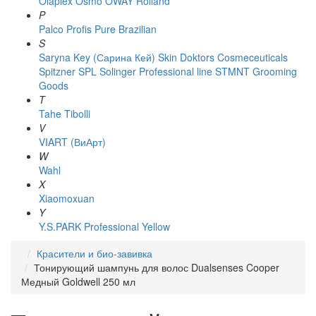
Olaplex
Osmo
OWAY Rolland
P
Palco
Profis
Pure Brazilian
S
Saryna Key (Сарина Кей)
Skin Doktors Cosmeceuticals
Spitzner
SPL Solinger Professional line
STMNT Grooming
Goods
T
Tahe
Tibolli
V
VIART (ВиАрт)
W
Wahl
X
Xiaomoxuan
Y
Y.S.PARK Professional
Yellow
Красители и био-завивка
Тонирующий шампунь для волос Dualsenses Cooper
Медный Goldwell 250 мл