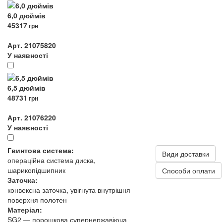
6,0 дюймів
45317
грн
Арт. 21075820
У наявності
6,5 дюймів
48731
грн
Арт. 21076220
У наявності
Гвинтова система:
Види доставки
операційна система диска,
шарикопідшипник
Способи оплати
Заточка:
конвексна заточка, увігнута внутрішня
поверхня полотен
Матеріал:
SG2 — порошкова супернержавіюча