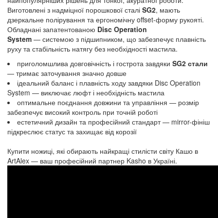
найпопулярніших рішень для тонкої, акуратної роботи.
Виготовлені з надміцної порошкової сталі
SG2
, мають
дзеркальне полірування та ергономічну offset-форму рукояті.
Обладнані запатентованою
Disc Operation
System
— системою з підшипником, що забезпечує плавність
руху та стабільність натягу без необхідності мастила.
приголомшлива довговічність і гострота завдяки
SG2 стали
— тримає заточування значно довше
ідеальний баланс і плавність ходу завдяки Disc Operation
System — виключає люфт і необхідність мастила
оптимальне поєднання довжини та управління — розмір
забезпечує високий контроль при точній роботі
естетичний дизайн та професійний стандарт — mirror-фініш
підкреслює статус та захищає від корозії
Купити ножиці, які обирають найкращі стилісти світу Кашо в
ArtAlex — ваш професійний партнер Kasho в Україні.