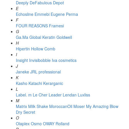
Deeply
DeFabulous
Depot
E
Echosline
Emmebi
Eugene Perma
F
FOUR REASONS
Framesi
G
Ga.Ma
Global Keratin
Goldwell
H
Hipertin
Hollow Comb
I
Insight
Invisibobble
Iva cosmetics
J
Janeke
JRL professional
K
Kasho
Katachi
Kerarganic
L
Label. m
Le Cher
Leader
Lendan
Luxliss
M
Matrix
Milk Shake
MoroccanOil
Moser
My Amazing Blow
Dry Secret
O
Olaplex
Osmo
OWAY Rolland