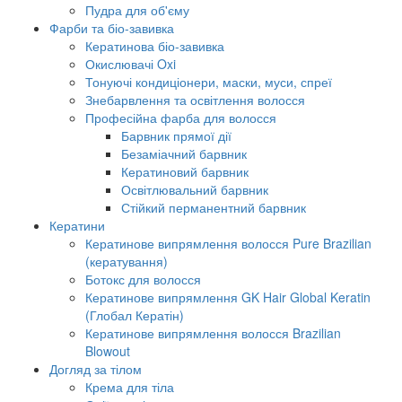
Пудра для об'єму
Фарби та біо-завивка
Кератинова біо-завивка
Окислювачі Oxi
Тонуючі кондиціонери, маски, муси, спреї
Знебарвлення та освітлення волосся
Професійна фарба для волосся
Барвник прямої дії
Безаміачний барвник
Кератиновий барвник
Освітлювальний барвник
Стійкий перманентний барвник
Кератини
Кератинове випрямлення волосся Pure Brazilian
(кератування)
Ботокс для волосся
Кератинове випрямлення GK Hair Global Keratin
(Глобал Кератін)
Кератинове випрямлення волосся Brazilian
Blowout
Догляд за тілом
Крема для тіла