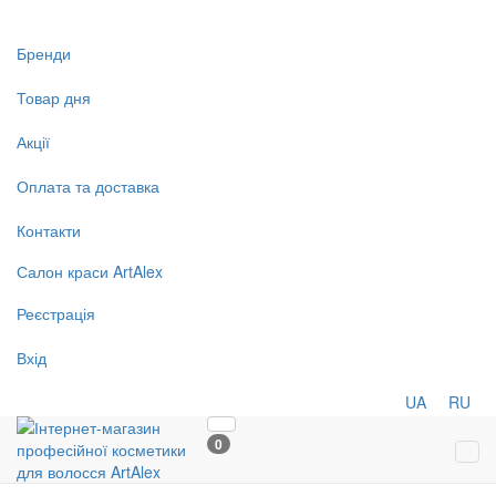
Бренди
Товар дня
Акції
Оплата та доставка
Контакти
Салон
краси
ArtAlex
Реєстрація
Вхід
UA
RU
0
Tog
navi