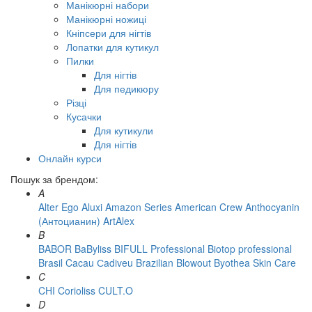
Манікюрні набори
Манікюрні ножиці
Кніпсери для нігтів
Лопатки для кутикул
Пилки
Для нігтів
Для педикюру
Різці
Кусачки
Для кутикули
Для нігтів
Онлайн курси
Пошук за брендом:
A
Alter Ego
Aluxi
Amazon Series
American Crew
Anthocyanin
(Антоцианин)
ArtAlex
B
BABOR
BaByliss
BIFULL Professional
Biotop professional
Brasil Cacau Сadiveu
Brazilian Blowout
Byothea Skin Care
C
CHI
Corioliss
CULT.O
D