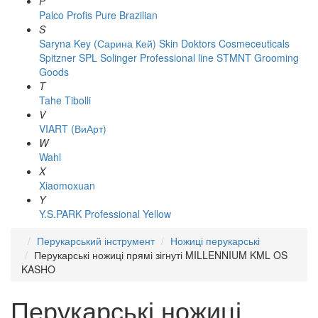
P
Palco
Profis
Pure Brazilian
S
Saryna Key (Сарина Кей)
Skin Doktors Cosmeceuticals
Spitzner
SPL Solinger Professional line
STMNT Grooming
Goods
T
Tahe
Tibolli
V
VIART (ВиАрт)
W
Wahl
X
Xiaomoxuan
Y
Y.S.PARK Professional
Yellow
Перукарський інструмент
Ножиці перукарські
Перукарські ножиці прямі зігнуті MILLENNIUM KML OS
KASHO
Перукарські ножиці