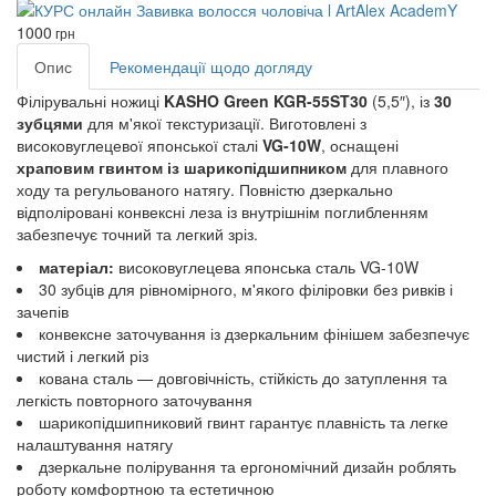
1000
грн
Опис
Рекомендації щодо догляду
Філірувальні ножиці
KASHO Green KGR‑55ST30
(5,5″), із
30
зубцями
для м'якої текстуризації. Виготовлені з
високовуглецевої японської сталі
VG‑10W
, оснащені
храповим гвинтом із шарикопідшипником
для плавного
ходу та регульованого натягу. Повністю дзеркально
відполіровані конвексні леза із внутрішнім поглибленням
забезпечує точний та легкий зріз.
матеріал:
високовуглецева японська сталь VG‑10W
30 зубців для рівномірного, м'якого філіровки без ривків і
зачепів
конвексне заточування із дзеркальним фінішем забезпечує
чистий і легкий різ
кована сталь — довговічність, стійкість до затуплення та
легкість повторного заточування
шарикопідшипниковий гвинт гарантує плавність та легке
налаштування натягу
дзеркальне полірування та ергономічний дизайн роблять
роботу комфортною та естетичною