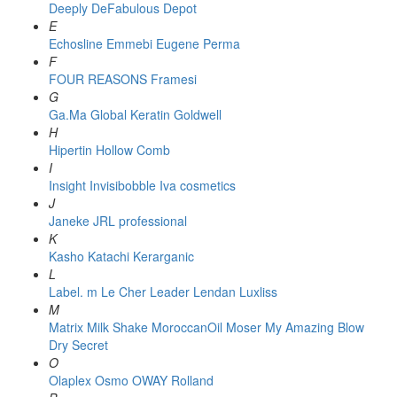
Deeply
DeFabulous
Depot
E
Echosline
Emmebi
Eugene Perma
F
FOUR REASONS
Framesi
G
Ga.Ma
Global Keratin
Goldwell
H
Hipertin
Hollow Comb
I
Insight
Invisibobble
Iva cosmetics
J
Janeke
JRL professional
K
Kasho
Katachi
Kerarganic
L
Label. m
Le Cher
Leader
Lendan
Luxliss
M
Matrix
Milk Shake
MoroccanOil
Moser
My Amazing Blow
Dry Secret
O
Olaplex
Osmo
OWAY Rolland