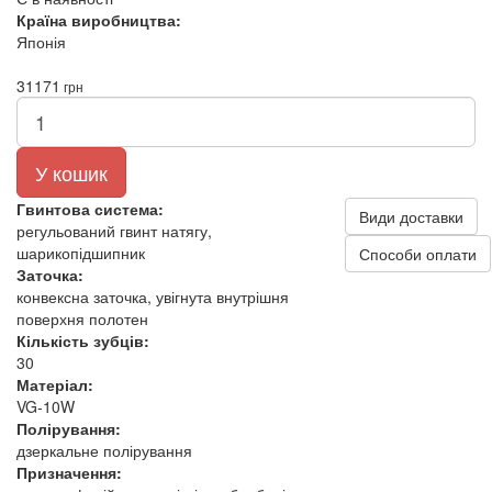
Країна виробництва:
Японія
31171
грн
У кошик
Гвинтова система:
Види доставки
регульований гвинт натягу,
шарикопідшипник
Способи оплати
Заточка:
конвексна заточка, увігнута внутрішня
поверхня полотен
Кількість зубців:
30
Матеріал:
VG‑10W
Полірування:
дзеркальне полірування
Призначення: