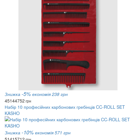
-5%
Знижка
економія 238 грн
4514
4752
грн
Набір 10 професійних карбонових гребінців CC-ROLL SET
KASHO
-10%
Знижка
економія 571 грн
5141
5712
грн