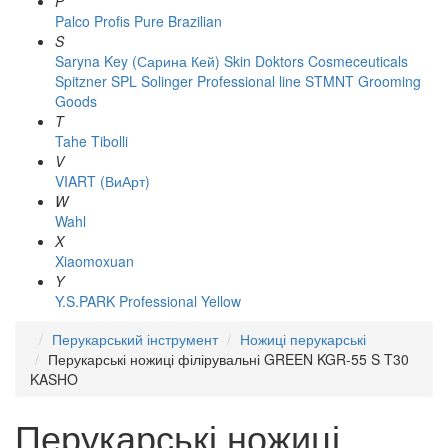
P
Palco
Profis
Pure Brazilian
S
Saryna Key (Сарина Кей)
Skin Doktors Cosmeceuticals
Spitzner
SPL Solinger Professional line
STMNT Grooming
Goods
T
Tahe
Tibolli
V
VIART (ВиАрт)
W
Wahl
X
Xiaomoxuan
Y
Y.S.PARK Professional
Yellow
Перукарський інструмент
Ножиці перукарські
Перукарські ножиці філірувальні GREEN KGR-55 S T30
KASHO
Перукарські ножиці