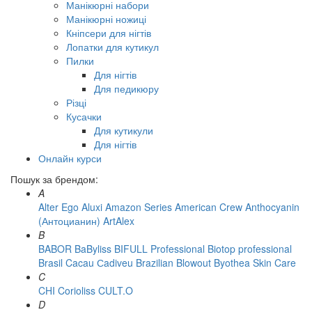
Манікюрні набори
Манікюрні ножиці
Кніпсери для нігтів
Лопатки для кутикул
Пилки
Для нігтів
Для педикюру
Різці
Кусачки
Для кутикули
Для нігтів
Онлайн курси
Пошук за брендом:
A
Alter Ego
Aluxi
Amazon Series
American Crew
Anthocyanin
(Антоцианин)
ArtAlex
B
BABOR
BaByliss
BIFULL Professional
Biotop professional
Brasil Cacau Сadiveu
Brazilian Blowout
Byothea Skin Care
C
CHI
Corioliss
CULT.O
D