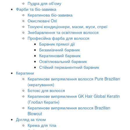
Пудра для об'єму
Фарби та біо-завивка
Кератинова біо-завивка
Окислювачі Oxi
Тонуючі кондиціонери, маски, муси, спреї
Знебарвлення та освітлення волосся
Професійна фарба для волосся
Барвник прямої дії
Безаміачний барвник
Кератиновий барвник
Освітлювальний барвник
Стійкий перманентний барвник
Кератини
Кератинове випрямлення волосся Pure Brazilian
(кератування)
Ботокс для волосся
Кератинове випрямлення GK Hair Global Keratin
(Глобал Кератін)
Кератинове випрямлення волосся Brazilian
Blowout
Догляд за тілом
Крема для тіла