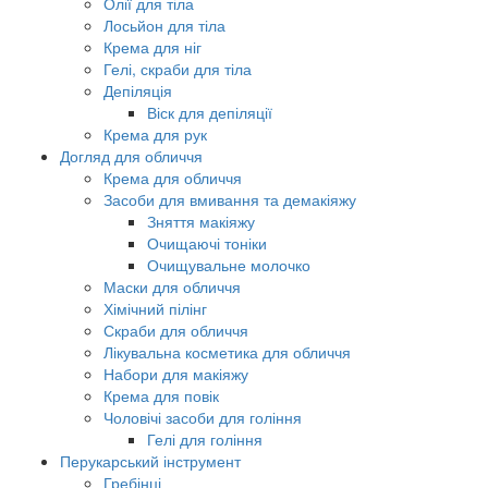
Олії для тіла
Лосьйон для тіла
Крема для ніг
Гелі, скраби для тіла
Депіляція
Віск для депіляції
Крема для рук
Догляд для обличчя
Крема для обличчя
Засоби для вмивання та демакіяжу
Зняття макіяжу
Очищаючі тоніки
Очищувальне молочко
Маски для обличчя
Хімічний пілінг
Скраби для обличчя
Лікувальна косметика для обличчя
Набори для макіяжу
Крема для повік
Чоловічі засоби для гоління
Гелі для гоління
Перукарський інструмент
Гребінці