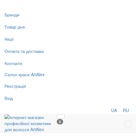
Бренди
Товар дня
Акції
Оплата та доставка
Контакти
Салон
краси
ArtAlex
Реєстрація
Вхід
UA
RU
0
Tog
navi