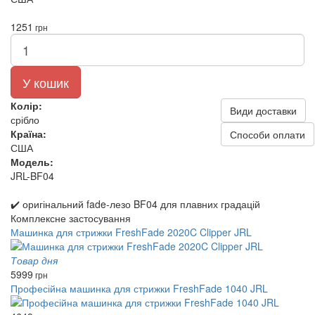
1251
грн
У кошик
Колір:
Види доставки
срібло
Країна:
Способи оплати
США
Модель:
JRL-BF04
✔️ оригінальний fade-лезо BF04 для плавних градацій
Комплексне застосування
Машинка для стрижки FreshFade 2020C Clipper JRL
Товар дня
5999
грн
Професійна машинка для стрижки FreshFade 1040 JRL