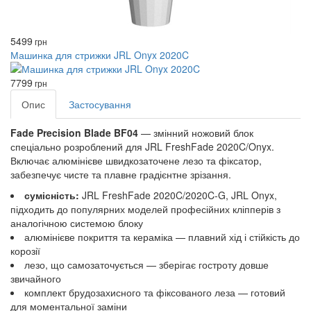
5499
грн
Машинка для стрижки JRL Onyx 2020C
7799
грн
Опис
Застосування
Fade Precision Blade BF04
—
змінний ножовий блок
спеціально розроблений для JRL FreshFade 2020C/Onyx.
Включає алюмінієве швидкозаточене лезо та фіксатор,
забезпечує чисте та плавне градієнтне зрізання.
сумісність:
JRL FreshFade 2020C/2020C‑G, JRL Onyx,
підходить до популярних моделей професійних кліпперів з
аналогічною системою блоку
алюмінієве покриття та кераміка — плавний хід і стійкість до
корозії
лезо, що самозаточується — зберігає гостроту довше
звичайного
комплект брудозахисного та фіксованого леза — готовий
для моментальної заміни