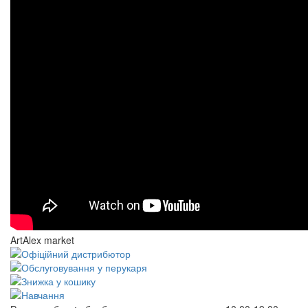
ArtAlex market