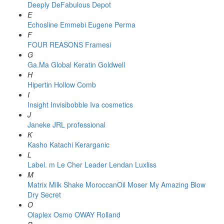
Deeply
DeFabulous
Depot
E
Echosline
Emmebi
Eugene Perma
F
FOUR REASONS
Framesi
G
Ga.Ma
Global Keratin
Goldwell
H
Hipertin
Hollow Comb
I
Insight
Invisibobble
Iva cosmetics
J
Janeke
JRL professional
K
Kasho
Katachi
Kerarganic
L
Label. m
Le Cher
Leader
Lendan
Luxliss
M
Matrix
Milk Shake
MoroccanOil
Moser
My Amazing Blow
Dry Secret
O
Olaplex
Osmo
OWAY Rolland