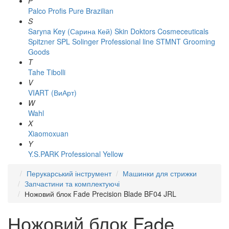
P
Palco
Profis
Pure Brazilian
S
Saryna Key (Сарина Кей)
Skin Doktors Cosmeceuticals
Spitzner
SPL Solinger Professional line
STMNT Grooming
Goods
T
Tahe
Tibolli
V
VIART (ВиАрт)
W
Wahl
X
Xiaomoxuan
Y
Y.S.PARK Professional
Yellow
Перукарський інструмент
Машинки для стрижки
Запчастини та комплектуючі
Ножовий блок Fade Precision Blade BF04 JRL
Ножовий блок Fade