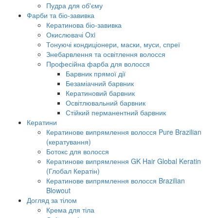
Пудра для об'єму
Фарби та біо-завивка
Кератинова біо-завивка
Окислювачі Oxi
Тонуючі кондиціонери, маски, муси, спреї
Знебарвлення та освітлення волосся
Професійна фарба для волосся
Барвник прямої дії
Безаміачний барвник
Кератиновий барвник
Освітлювальний барвник
Стійкий перманентний барвник
Кератини
Кератинове випрямлення волосся Pure Brazilian
(кератування)
Ботокс для волосся
Кератинове випрямлення GK Hair Global Keratin
(Глобал Кератін)
Кератинове випрямлення волосся Brazilian
Blowout
Догляд за тілом
Крема для тіла