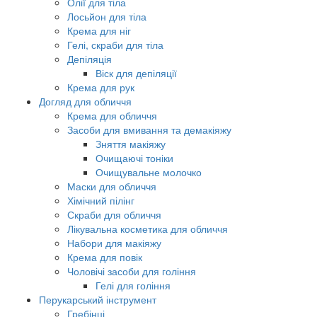
Олії для тіла
Лосьйон для тіла
Крема для ніг
Гелі, скраби для тіла
Депіляція
Віск для депіляції
Крема для рук
Догляд для обличчя
Крема для обличчя
Засоби для вмивання та демакіяжу
Зняття макіяжу
Очищаючі тоніки
Очищувальне молочко
Маски для обличчя
Хімічний пілінг
Скраби для обличчя
Лікувальна косметика для обличчя
Набори для макіяжу
Крема для повік
Чоловічі засоби для гоління
Гелі для гоління
Перукарський інструмент
Гребінці