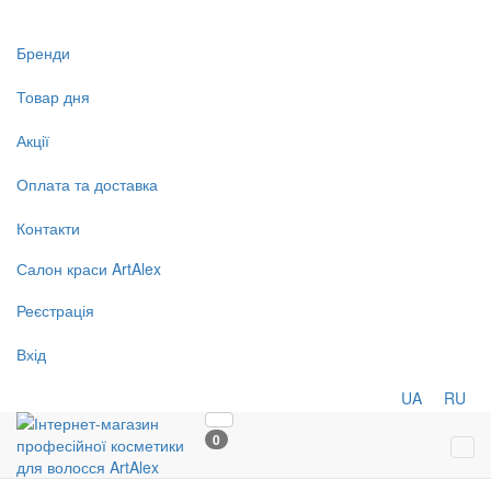
Бренди
Товар дня
Акції
Оплата та доставка
Контакти
Салон
краси
ArtAlex
Реєстрація
Вхід
UA
RU
0
Tog
navi