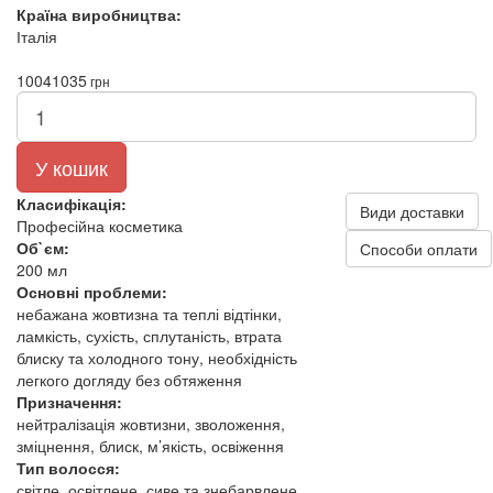
Країна виробництва:
Італія
1004
1035
грн
У кошик
Класифікація:
Види доставки
Професійна косметика
Об`єм:
Способи оплати
200 мл
Основні проблеми:
небажана жовтизна та теплі відтінки,
ламкість, сухість, сплутаність, втрата
блиску та холодного тону, необхідність
легкого догляду без обтяження
Призначення:
нейтралізація жовтизни, зволоження,
зміцнення, блиск, м’якість, освіження
Тип волосся:
світле, освітлене, сиве та знебарвлене