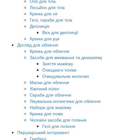
Олії для тіла
Лосьйон для тіла
Крема для ніг
Гелі, скраби для тіла
Депіляція
Віск для депіляції
Крема для рук
Догляд для обличчя
Крема для обличчя
Засоби для вмивання та демакіяжу
Зняття макіяжу
Очищаючі тоніки
Очищувальне молочко
Маски для обличчя
Хімічний пілінг
Скраби для обличчя
Лікувальна косметика для обличчя
Набори для макіяжу
Крема для повік
Чоловічі засоби для гоління
Гелі для гоління
Перукарський інструмент
Гребінці