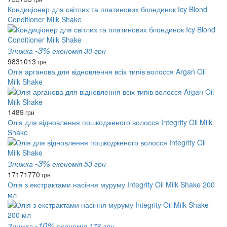
Кондиціонер для світлих та платинових блондинок Icy Blond
Conditioner Milk Shake
-3%
Знижка
економія 30 грн
983
1013
грн
Олія арганова для відновлення всіх типів волосся Argan Oil
Milk Shake
1489
грн
Олія для відновлення пошкодженого волосся Integrity Oil Milk
Shake
-3%
Знижка
економія 53 грн
1717
1770
грн
Олія з екстрактами насіння муруму Integrity Oil Milk Shake 200
мл
-10%
Знижка
економія 178 грн