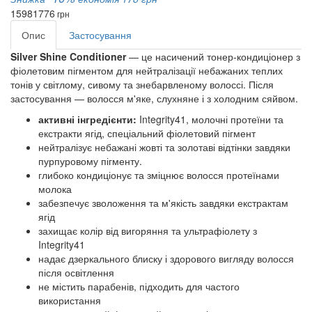
1598
1776
грн
Опис
Застосування
Silver Shine Conditioner
— це насичений тонер-кондиціонер з
фіолетовим пігментом для нейтралізації небажаних теплих
тонів у світлому, сивому та знебарвленому волоссі. Після
застосування — волосся м'яке, слухняне і з холодним сяйвом.
активні інгредієнти:
Integrity41, молочні протеїни та
екстракти ягід, спеціальний фіолетовий пігмент
нейтралізує небажані жовті та золотаві відтінки завдяки
пурпуровому пігменту.
глибоко кондиціонує та зміцнює волосся протеїнами
молока
забезпечує зволоження та м'якість завдяки екстрактам
ягід
захищає колір від вигоряння та ультрафіолету з
Integrity41
надає дзеркального блиску і здорового вигляду волосся
після освітлення
не містить парабенів, підходить для частого
використання