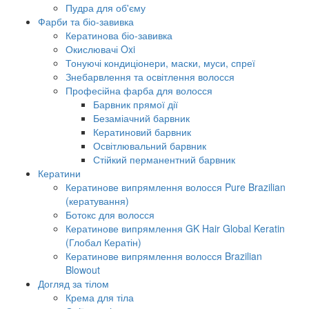
Пудра для об'єму
Фарби та біо-завивка
Кератинова біо-завивка
Окислювачі Oxi
Тонуючі кондиціонери, маски, муси, спреї
Знебарвлення та освітлення волосся
Професійна фарба для волосся
Барвник прямої дії
Безаміачний барвник
Кератиновий барвник
Освітлювальний барвник
Стійкий перманентний барвник
Кератини
Кератинове випрямлення волосся Pure Brazilian
(кератування)
Ботокс для волосся
Кератинове випрямлення GK Hair Global Keratin
(Глобал Кератін)
Кератинове випрямлення волосся Brazilian
Blowout
Догляд за тілом
Крема для тіла