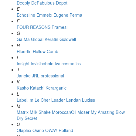
Deeply
DeFabulous
Depot
E
Echosline
Emmebi
Eugene Perma
F
FOUR REASONS
Framesi
G
Ga.Ma
Global Keratin
Goldwell
H
Hipertin
Hollow Comb
I
Insight
Invisibobble
Iva cosmetics
J
Janeke
JRL professional
K
Kasho
Katachi
Kerarganic
L
Label. m
Le Cher
Leader
Lendan
Luxliss
M
Matrix
Milk Shake
MoroccanOil
Moser
My Amazing Blow
Dry Secret
O
Olaplex
Osmo
OWAY Rolland