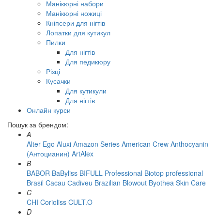
Манікюрні набори
Манікюрні ножиці
Кніпсери для нігтів
Лопатки для кутикул
Пилки
Для нігтів
Для педикюру
Різці
Кусачки
Для кутикули
Для нігтів
Онлайн курси
Пошук за брендом:
A
Alter Ego
Aluxi
Amazon Series
American Crew
Anthocyanin
(Антоцианин)
ArtAlex
B
BABOR
BaByliss
BIFULL Professional
Biotop professional
Brasil Cacau Сadiveu
Brazilian Blowout
Byothea Skin Care
C
CHI
Corioliss
CULT.O
D