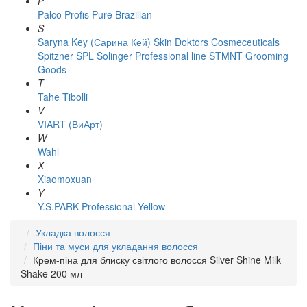
P
Palco
Profis
Pure Brazilian
S
Saryna Key (Сарина Кей)
Skin Doktors Cosmeceuticals
Spitzner
SPL Solinger Professional line
STMNT Grooming
Goods
T
Tahe
Tibolli
V
VIART (ВиАрт)
W
Wahl
X
Xiaomoxuan
Y
Y.S.PARK Professional
Yellow
Укладка волосся
Піни та муси для укладання волосся
Крем-піна для блиску світлого волосся Silver Shine Milk
Shake 200 мл