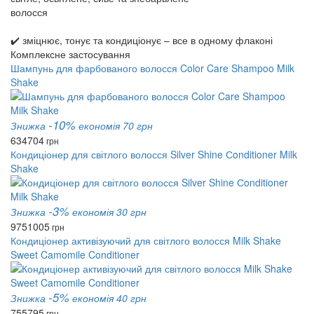
волосся
✔️ зміцнює, тонує та кондиціонує – все в одному флаконі
Комплексне застосування
Шампунь для фарбованого волосся Color Care Shampoo Milk
Shake
-10%
Знижка
економія 70 грн
634
704
грн
Кондиціонер для світлого волосся Silver Shine Сonditioner Milk
Shake
-3%
Знижка
економія 30 грн
975
1005
грн
Кондиціонер активізуючий для світлого волосся Milk Shake
Sweet Camomile Conditioner
-5%
Знижка
економія 40 грн
755
795
грн