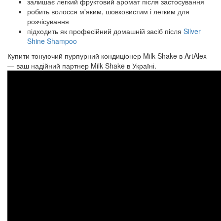
залишає легкий фруктовий аромат після застосування
робить волосся м'яким, шовковистим і легким для
розчісування
підходить як професійний домашній засіб після
Silver
Shine Shampoo
Купити тонуючий пурпурний кондиціонер Milk Shake в ArtAlex
— ваш надійний партнер Milk Shake в Україні.