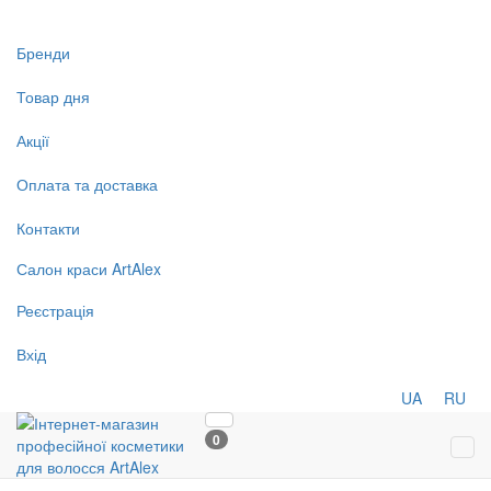
Бренди
Товар дня
Акції
Оплата та доставка
Контакти
Салон
краси
ArtAlex
Реєстрація
Вхід
UA
RU
0
Tog
navi