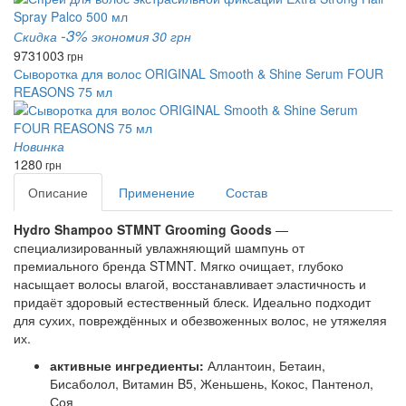
-3%
Скидка
экономия 30 грн
973
1003
грн
Сыворотка для волос ORIGINAL Smooth & Shine Serum FOUR
REASONS 75 мл
Новинка
1280
грн
Описание
Применение
Состав
Hydro Shampoo STMNT Grooming Goods
 — 
специализированный увлажняющий шампунь от 
премиального бренда STMNT.
Мягко очищает, глубоко 
насыщает волосы влагой, восстанавливает эластичность и 
придаёт здоровый естественный блеск. Идеально подходит 
для сухих, повреждённых и обезвоженных волос, не утяжеляя 
их.
активные ингредиенты:
Аллантоин, Бетаин,
Бисаболол, Витамин B5, Женьшень, Кокос, Пантенол,
Соя