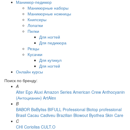
Маникюр-педикюр
Маникюрные наборы
Маникюрные ножницы
Книпсеры
Лопатки
Пилки
Для ногтей
Для педикюра
Резцы
Кусачки
Для кутикул
Для ногтей
Онлайн курсы
Поиск по бренду:
A
Alter Ego
Aluxi
Amazon Series
American Crew
Anthocyanin
(Антоцианин)
ArtAlex
B
BABOR
BaByliss
BIFULL Professional
Biotop professional
Brasil Cacau Сadiveu
Brazilian Blowout
Byothea Skin Care
C
CHI
Corioliss
CULT.O