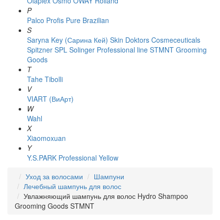
Olaplex
Osmo
OWAY Rolland
P
Palco
Profis
Pure Brazilian
S
Saryna Key (Сарина Кей)
Skin Doktors Cosmeceuticals
Spitzner
SPL Solinger Professional line
STMNT Grooming
Goods
T
Tahe
Tibolli
V
VIART (ВиАрт)
W
Wahl
X
Xiaomoxuan
Y
Y.S.PARK Professional
Yellow
Уход за волосами
Шампуни
Лечебный шампунь для волос
Увлажняющий шампунь для волос Hydro Shampoo
Grooming Goods STMNT