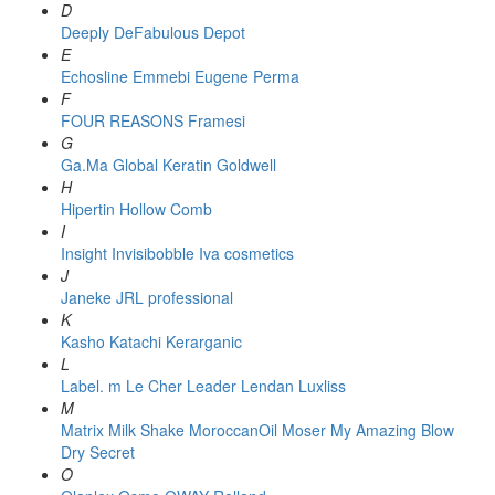
D
Deeply
DeFabulous
Depot
E
Echosline
Emmebi
Eugene Perma
F
FOUR REASONS
Framesi
G
Ga.Ma
Global Keratin
Goldwell
H
Hipertin
Hollow Comb
I
Insight
Invisibobble
Iva cosmetics
J
Janeke
JRL professional
K
Kasho
Katachi
Kerarganic
L
Label. m
Le Cher
Leader
Lendan
Luxliss
M
Matrix
Milk Shake
MoroccanOil
Moser
My Amazing Blow
Dry Secret
O