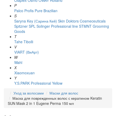
Olaplex
Osmo
OWAY Rolland
P
Palco
Profis
Pure Brazilian
S
Saryna Key (Сарина Кей)
Skin Doktors Cosmeceuticals
Spitzner
SPL Solinger Professional line
STMNT Grooming
Goods
T
Tahe
Tibolli
V
VIART (ВиАрт)
W
Wahl
X
Xiaomoxuan
Y
Y.S.PARK Professional
Yellow
Уход за волосами
Маски для волос
Маска для поврежденных волос с кератином Keratin
SUN Mask 2 in 1 Eugene Perma 150 мл