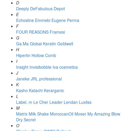
D
Deeply
DeFabulous
Depot
E
Echosline
Emmebi
Eugene Perma
F
FOUR REASONS
Framesi
G
Ga.Ma
Global Keratin
Goldwell
H
Hipertin
Hollow Comb
I
Insight
Invisibobble
Iva cosmetics
J
Janeke
JRL professional
K
Kasho
Katachi
Kerarganic
L
Label. m
Le Cher
Leader
Lendan
Luxliss
M
Matrix
Milk Shake
MoroccanOil
Moser
My Amazing Blow
Dry Secret
O