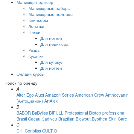
Маникюр-педикюр
Маникюрные наборы
Маникюрные ножницы
Книпсеры
Лопатки
Пилки
Для ногтей
Для педикюра
Резцы
Кусачки
Для кутикул
Для ногтей
Онлайн курсы
Поиск по бренду:
A
Alter Ego
Aluxi
Amazon Series
American Crew
Anthocyanin
(Антоцианин)
ArtAlex
B
BABOR
BaByliss
BIFULL Professional
Biotop professional
Brasil Cacau Сadiveu
Brazilian Blowout
Byothea Skin Care
C
CHI
Corioliss
CULT.O