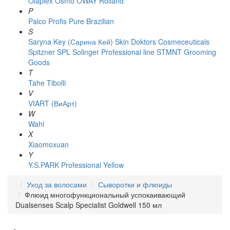
Olaplex
Osmo
OWAY Rolland
P
Palco
Profis
Pure Brazilian
S
Saryna Key (Сарина Кей)
Skin Doktors Cosmeceuticals
Spitzner
SPL Solinger Professional line
STMNT Grooming
Goods
T
Tahe
Tibolli
V
VIART (ВиАрт)
W
Wahl
X
Xiaomoxuan
Y
Y.S.PARK Professional
Yellow
Уход за волосами
Сыворотки и флюиды
Флюид многофункциональный успокаивающий
Dualsenses Scalp Specialist Goldwell 150 мл