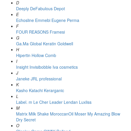
D
Deeply
DeFabulous
Depot
E
Echosline
Emmebi
Eugene Perma
F
FOUR REASONS
Framesi
G
Ga.Ma
Global Keratin
Goldwell
H
Hipertin
Hollow Comb
I
Insight
Invisibobble
Iva cosmetics
J
Janeke
JRL professional
K
Kasho
Katachi
Kerarganic
L
Label. m
Le Cher
Leader
Lendan
Luxliss
M
Matrix
Milk Shake
MoroccanOil
Moser
My Amazing Blow
Dry Secret
O