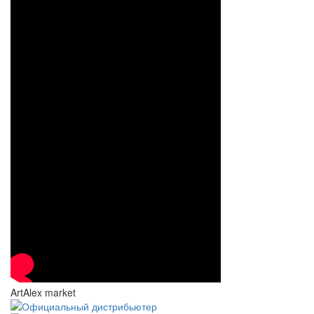
ArtAlex market