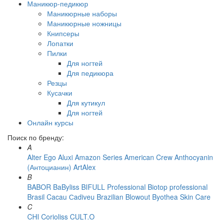
Маникюр-педикюр
Маникюрные наборы
Маникюрные ножницы
Книпсеры
Лопатки
Пилки
Для ногтей
Для педикюра
Резцы
Кусачки
Для кутикул
Для ногтей
Онлайн курсы
Поиск по бренду:
A
Alter Ego
Aluxi
Amazon Series
American Crew
Anthocyanin
(Антоцианин)
ArtAlex
B
BABOR
BaByliss
BIFULL Professional
Biotop professional
Brasil Cacau Сadiveu
Brazilian Blowout
Byothea Skin Care
C
CHI
Corioliss
CULT.O