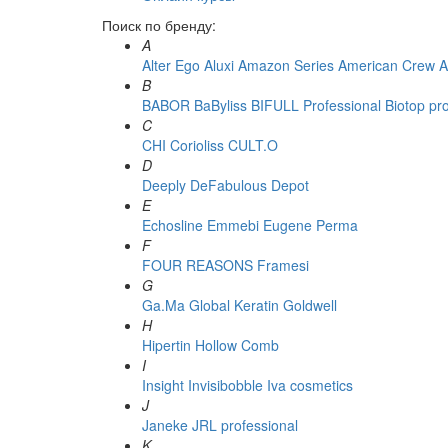
Поиск по бренду:
A
Alter Ego
Aluxi
Amazon Series
American Crew
A
B
BABOR
BaByliss
BIFULL Professional
Biotop pr
C
CHI
Corioliss
CULT.O
D
Deeply
DeFabulous
Depot
E
Echosline
Emmebi
Eugene Perma
F
FOUR REASONS
Framesi
G
Ga.Ma
Global Keratin
Goldwell
H
Hipertin
Hollow Comb
I
Insight
Invisibobble
Iva cosmetics
J
Janeke
JRL professional
K