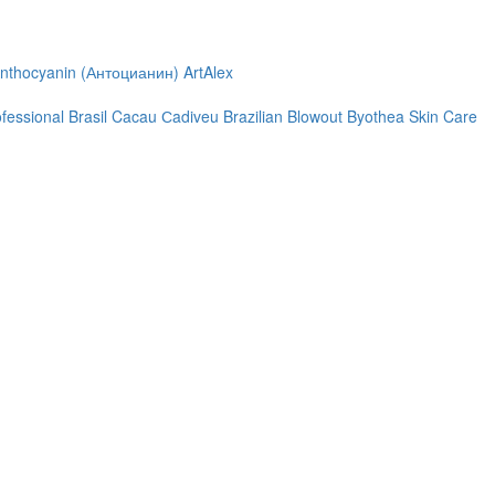
nthocyanin (Антоцианин)
ArtAlex
ofessional
Brasil Cacau Сadiveu
Brazilian Blowout
Byothea Skin Care