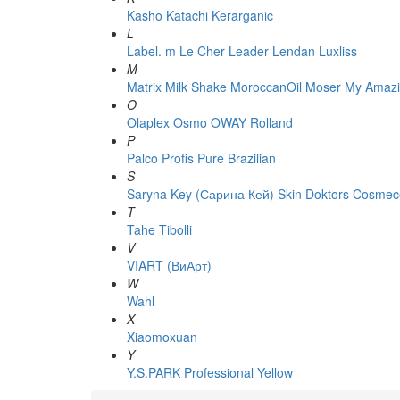
Kasho
Katachi
Kerarganic
L
Label. m
Le Cher
Leader
Lendan
Luxliss
M
Matrix
Milk Shake
MoroccanOil
Moser
My Amazi
O
Olaplex
Osmo
OWAY Rolland
P
Palco
Profis
Pure Brazilian
S
Saryna Key (Сарина Кей)
Skin Doktors Cosmece
T
Tahe
Tibolli
V
VIART (ВиАрт)
W
Wahl
X
Xiaomoxuan
Y
Y.S.PARK Professional
Yellow