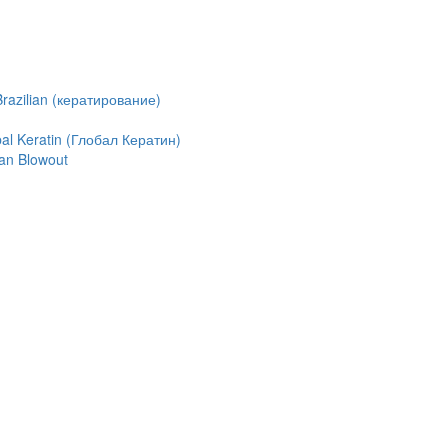
azilian (кератирование)
l Keratin (Глобал Кератин)
an Blowout