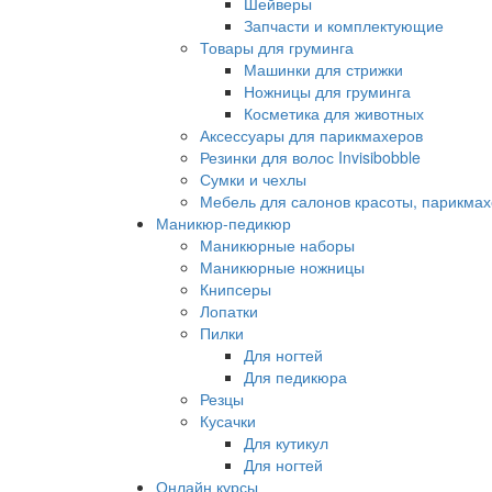
Шейверы
Запчасти и комплектующие
Товары для груминга
Машинки для стрижки
Ножницы для груминга
Косметика для животных
Аксессуары для парикмахеров
Резинки для волос Invisibobble
Сумки и чехлы
Мебель для салонов красоты, парикмах
Маникюр-педикюр
Маникюрные наборы
Маникюрные ножницы
Книпсеры
Лопатки
Пилки
Для ногтей
Для педикюра
Резцы
Кусачки
Для кутикул
Для ногтей
Онлайн курсы