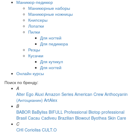
Маникюр-педикюр
Маникюрные наборы
Маникюрные ножницы
Книпсеры
Лопатки
Пилки
Для ногтей
Для педикюра
Резцы
Кусачки
Для кутикул
Для ногтей
Онлайн курсы
Поиск по бренду:
A
Alter Ego
Aluxi
Amazon Series
American Crew
Anthocyanin
(Антоцианин)
ArtAlex
B
BABOR
BaByliss
BIFULL Professional
Biotop professional
Brasil Cacau Сadiveu
Brazilian Blowout
Byothea Skin Care
C
CHI
Corioliss
CULT.O