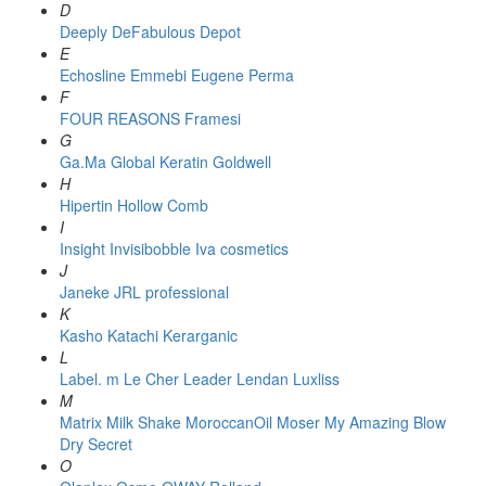
D
Deeply
DeFabulous
Depot
E
Echosline
Emmebi
Eugene Perma
F
FOUR REASONS
Framesi
G
Ga.Ma
Global Keratin
Goldwell
H
Hipertin
Hollow Comb
I
Insight
Invisibobble
Iva cosmetics
J
Janeke
JRL professional
K
Kasho
Katachi
Kerarganic
L
Label. m
Le Cher
Leader
Lendan
Luxliss
M
Matrix
Milk Shake
MoroccanOil
Moser
My Amazing Blow
Dry Secret
O