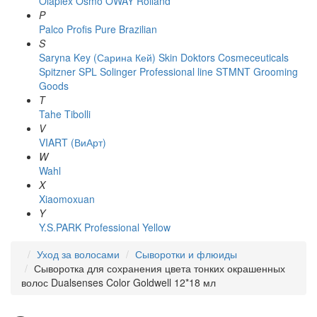
Olaplex
Osmo
OWAY Rolland
P
Palco
Profis
Pure Brazilian
S
Saryna Key (Сарина Кей)
Skin Doktors Cosmeceuticals
Spitzner
SPL Solinger Professional line
STMNT Grooming
Goods
T
Tahe
Tibolli
V
VIART (ВиАрт)
W
Wahl
X
Xiaomoxuan
Y
Y.S.PARK Professional
Yellow
Уход за волосами
Сыворотки и флюиды
Сыворотка для сохранения цвета тонких окрашенных
волос Dualsenses Color Goldwell 12*18 мл