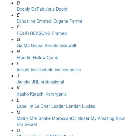
D
Deeply
DeFabulous
Depot
E
Echosline
Emmebi
Eugene Perma
F
FOUR REASONS
Framesi
G
Ga.Ma
Global Keratin
Goldwell
H
Hipertin
Hollow Comb
I
Insight
Invisibobble
Iva cosmetics
J
Janeke
JRL professional
K
Kasho
Katachi
Kerarganic
L
Label. m
Le Cher
Leader
Lendan
Luxliss
M
Matrix
Milk Shake
MoroccanOil
Moser
My Amazing Blow
Dry Secret
O