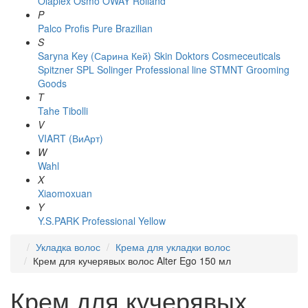
Olaplex
Osmo
OWAY Rolland
P
Palco
Profis
Pure Brazilian
S
Saryna Key (Сарина Кей)
Skin Doktors Cosmeceuticals
Spitzner
SPL Solinger Professional line
STMNT Grooming
Goods
T
Tahe
Tibolli
V
VIART (ВиАрт)
W
Wahl
X
Xiaomoxuan
Y
Y.S.PARK Professional
Yellow
Укладка волос
Крема для укладки волос
Крем для кучерявых волос Alter Ego 150 мл
Крем для кучерявых