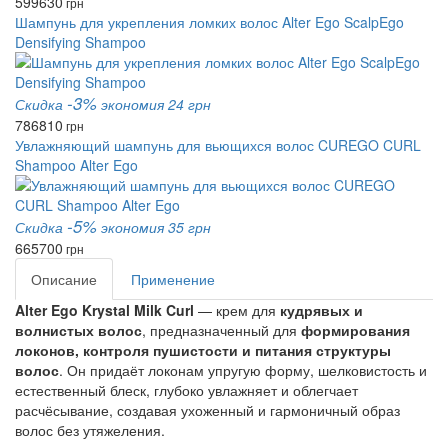
599
630
грн
Шампунь для укрепления ломких волос Alter Ego ScalpEgo
Densifying Shampoo
-3%
Скидка
экономия 24 грн
786
810
грн
Увлажняющий шампунь для вьющихся волос CUREGO CURL
Shampoo Alter Ego
-5%
Скидка
экономия 35 грн
665
700
грн
Описание
Применение
Alter Ego Krystal Milk Curl
— крем для
кудрявых и
волнистых волос
, предназначенный для
формирования
локонов, контроля пушистости и питания структуры
волос
. Он придаёт локонам упругую форму, шелковистость и
естественный блеск, глубоко увлажняет и облегчает
расчёсывание, создавая ухоженный и гармоничный образ
волос без утяжеления.