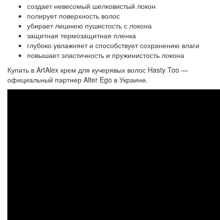
создает невесомый шелковистый локон
полирует поверхность волос
убирает лишнюю пушистость с локона
защитная термозащитная пленка
глубоко увлажняет и способствует сохранению влаги
повышает эластичность и пружинистость локона
Купить в ArtAlex крем для кучерявых волос Hasty Too —
официальный партнер Alter Ego в Украине.