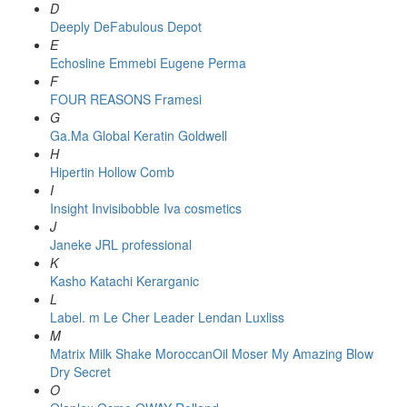
D
Deeply
DeFabulous
Depot
E
Echosline
Emmebi
Eugene Perma
F
FOUR REASONS
Framesi
G
Ga.Ma
Global Keratin
Goldwell
H
Hipertin
Hollow Comb
I
Insight
Invisibobble
Iva cosmetics
J
Janeke
JRL professional
K
Kasho
Katachi
Kerarganic
L
Label. m
Le Cher
Leader
Lendan
Luxliss
M
Matrix
Milk Shake
MoroccanOil
Moser
My Amazing Blow
Dry Secret
O