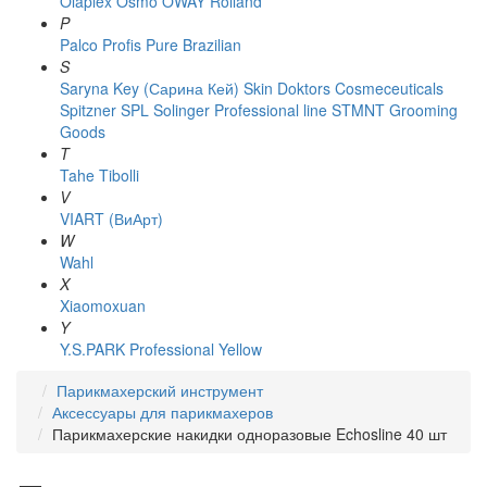
Olaplex
Osmo
OWAY Rolland
P
Palco
Profis
Pure Brazilian
S
Saryna Key (Сарина Кей)
Skin Doktors Cosmeceuticals
Spitzner
SPL Solinger Professional line
STMNT Grooming
Goods
T
Tahe
Tibolli
V
VIART (ВиАрт)
W
Wahl
X
Xiaomoxuan
Y
Y.S.PARK Professional
Yellow
Парикмахерский инструмент
Аксессуары для парикмахеров
Парикмахерские накидки одноразовые Echosline 40 шт