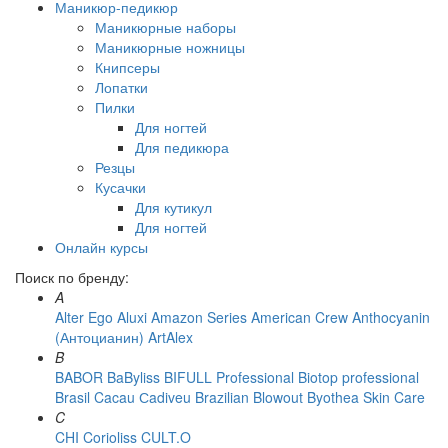
Маникюр-педикюр
Маникюрные наборы
Маникюрные ножницы
Книпсеры
Лопатки
Пилки
Для ногтей
Для педикюра
Резцы
Кусачки
Для кутикул
Для ногтей
Онлайн курсы
Поиск по бренду:
A
Alter Ego
Aluxi
Amazon Series
American Crew
Anthocyanin
(Антоцианин)
ArtAlex
B
BABOR
BaByliss
BIFULL Professional
Biotop professional
Brasil Cacau Сadiveu
Brazilian Blowout
Byothea Skin Care
C
CHI
Corioliss
CULT.O