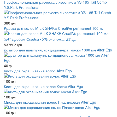
Профессиональная расческа с хвостиком YS-185 Tail Comb
Y.S.Park Professional
380
грн
Kраска для волос MILK SHAKE СreatiVe permanent 100 мл
-5%
ХИТ продаж
Скидка
экономия 28 грн
537
565
грн
Дозатор для шампуня, кондиционера, маски 1000 мл Alter Ego
40
грн
Кисть для окрашивания волос Alter Ego
100
грн
Кисть для окрашивания волос Косая Alter Ego
100
грн
Миска для окрашивания волос Пластиковая Alter Ego
100
грн