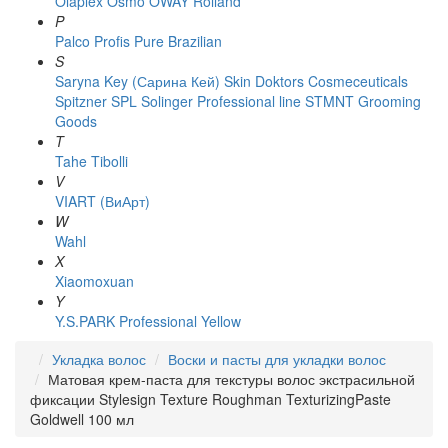
Olaplex
Osmo
OWAY Rolland
P
Palco
Profis
Pure Brazilian
S
Saryna Key (Сарина Кей)
Skin Doktors Cosmeceuticals
Spitzner
SPL Solinger Professional line
STMNT Grooming
Goods
T
Tahe
Tibolli
V
VIART (ВиАрт)
W
Wahl
X
Xiaomoxuan
Y
Y.S.PARK Professional
Yellow
Укладка волос
Воски и пасты для укладки волос
Матовая крем-паста для текстуры волос экстрасильной
фиксации Stylesign Texture Roughman TexturizingPaste
Goldwell 100 мл