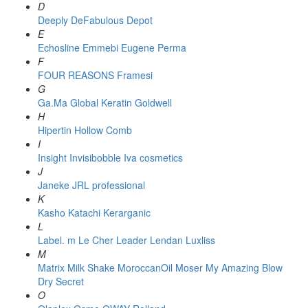
D
Deeply
DeFabulous
Depot
E
Echosline
Emmebi
Eugene Perma
F
FOUR REASONS
Framesi
G
Ga.Ma
Global Keratin
Goldwell
H
Hipertin
Hollow Comb
I
Insight
Invisibobble
Iva cosmetics
J
Janeke
JRL professional
K
Kasho
Katachi
Kerarganic
L
Label. m
Le Cher
Leader
Lendan
Luxliss
M
Matrix
Milk Shake
MoroccanOil
Moser
My Amazing Blow
Dry Secret
O