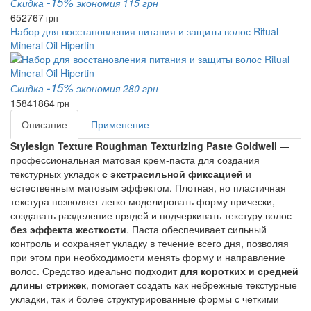
-15%
Скидка
экономия 115 грн
652
767
грн
Набор для восстановления питания и защиты волос Ritual
Mineral Oil Hipertin
-15%
Скидка
экономия 280 грн
1584
1864
грн
Описание
Применение
Stylesign Texture Roughman Texturizing Paste Goldwell
—
профессиональная матовая крем-паста для создания
текстурных укладок
с экстрасильной фиксацией
и
естественным матовым эффектом. Плотная, но пластичная
текстура позволяет легко моделировать форму прически,
создавать разделение прядей и подчеркивать текстуру волос
без эффекта жесткости
. Паста обеспечивает сильный
контроль и сохраняет укладку в течение всего дня, позволяя
при этом при необходимости менять форму и направление
волос. Средство идеально подходит
для коротких и средней
длины стрижек
, помогает создать как небрежные текстурные
укладки, так и более структурированные формы с четкими