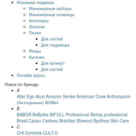
Маникюр-педикюр
Маникюрные наборы
Маникюрные ножницы
Книпсеры
Лопатки
Пилки
Для ногтей
Для педикюра
Резцы
Кусачки
Для кутикул
Для ногтей
Онлайн курсы
Поиск по бренду:
A
Alter Ego
Aluxi
Amazon Series
American Crew
Anthocyanin
(Антоцианин)
ArtAlex
B
BABOR
BaByliss
BIFULL Professional
Biotop professional
Brasil Cacau Сadiveu
Brazilian Blowout
Byothea Skin Care
C
CHI
Corioliss
CULT.O