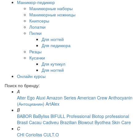
Маникюр-педикюр
Маникюрные наборы
Маникюрные ножницы
Книпсеры
Лопатки
Пилки
Для ногтей
Для педикюра
Резцы
Кусачки
Для кутикул
Для ногтей
Онлайн курсы
Поиск по бренду:
A
Alter Ego
Aluxi
Amazon Series
American Crew
Anthocyanin
(Антоцианин)
ArtAlex
B
BABOR
BaByliss
BIFULL Professional
Biotop professional
Brasil Cacau Сadiveu
Brazilian Blowout
Byothea Skin Care
C
CHI
Corioliss
CULT.O