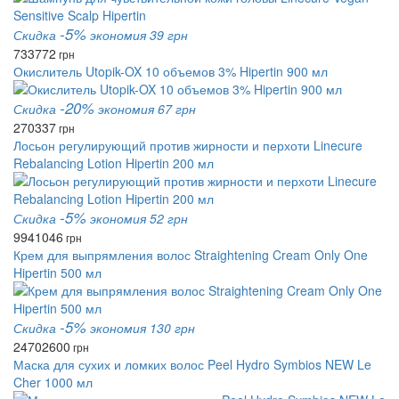
-5%
Скидка
экономия 39 грн
733
772
грн
Окислитель Utopik-OX 10 объемов 3% Hipertin 900 мл
-20%
Скидка
экономия 67 грн
270
337
грн
Лосьон регулирующий против жирности и перхоти Linecure
Rebalancing Lotion Hipertin 200 мл
-5%
Скидка
экономия 52 грн
994
1046
грн
Крем для выпрямления волос Straightening Cream Only One
Hipertin 500 мл
-5%
Скидка
экономия 130 грн
2470
2600
грн
Маска для сухих и ломких волос Peel Hydro Symbios NEW Le
Cher 1000 мл