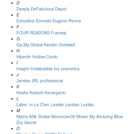
D
Deeply
DeFabulous
Depot
E
Echosline
Emmebi
Eugene Perma
F
FOUR REASONS
Framesi
G
Ga.Ma
Global Keratin
Goldwell
H
Hipertin
Hollow Comb
I
Insight
Invisibobble
Iva cosmetics
J
Janeke
JRL professional
K
Kasho
Katachi
Kerarganic
L
Label. m
Le Cher
Leader
Lendan
Luxliss
M
Matrix
Milk Shake
MoroccanOil
Moser
My Amazing Blow
Dry Secret
O