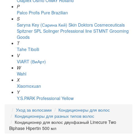
Olaplex
Osmo
OWAY Rolland
P
Palco
Profis
Pure Brazilian
S
Saryna Key (Сарина Кей)
Skin Doktors Cosmeceuticals
Spitzner
SPL Solinger Professional line
STMNT Grooming
Goods
T
Tahe
Tibolli
V
VIART (ВиАрт)
W
Wahl
X
Xiaomoxuan
Y
Y.S.PARK Professional
Yellow
Уход за волосами
Кондиционеры для волос
Кондиционеры для разных типов волос
Кондиционер для волос двухфазный Linecure Two
Biphase Hipertin 500 мл