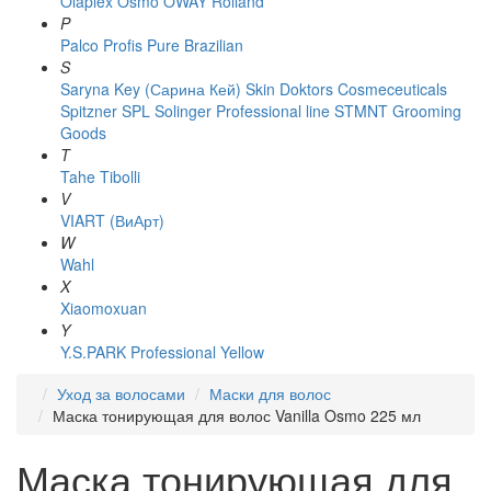
Olaplex
Osmo
OWAY Rolland
P
Palco
Profis
Pure Brazilian
S
Saryna Key (Сарина Кей)
Skin Doktors Cosmeceuticals
Spitzner
SPL Solinger Professional line
STMNT Grooming
Goods
T
Tahe
Tibolli
V
VIART (ВиАрт)
W
Wahl
X
Xiaomoxuan
Y
Y.S.PARK Professional
Yellow
Уход за волосами
Маски для волос
Маска тонирующая для волос Vanilla Osmo 225 мл
Маска тонирующая для