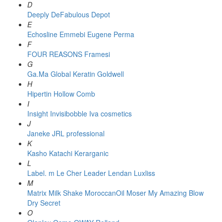
D
Deeply
DeFabulous
Depot
E
Echosline
Emmebi
Eugene Perma
F
FOUR REASONS
Framesi
G
Ga.Ma
Global Keratin
Goldwell
H
Hipertin
Hollow Comb
I
Insight
Invisibobble
Iva cosmetics
J
Janeke
JRL professional
K
Kasho
Katachi
Kerarganic
L
Label. m
Le Cher
Leader
Lendan
Luxliss
M
Matrix
Milk Shake
MoroccanOil
Moser
My Amazing Blow
Dry Secret
O