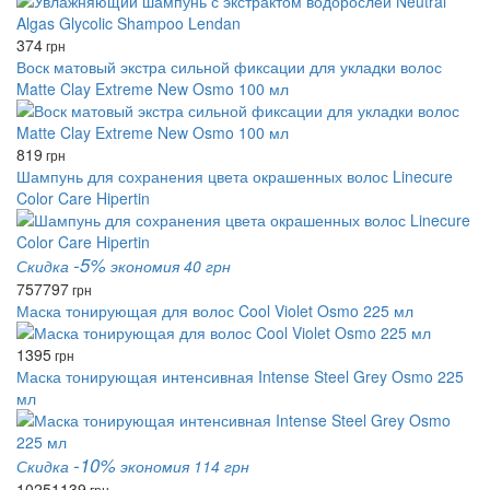
374
грн
Воск матовый экстра сильной фиксации для укладки волос
Matte Clay Extreme New Osmo 100 мл
819
грн
Шампунь для сохранения цвета окрашенных волос Linecure
Color Care Hipertin
-5%
Скидка
экономия 40 грн
757
797
грн
Маска тонирующая для волос Cool Violet Osmo 225 мл
1395
грн
Маска тонирующая интенсивная Intense Steel Grey Osmo 225
мл
-10%
Скидка
экономия 114 грн
1025
1139
грн