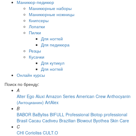
Маникюр-педикюр
Маникюрные наборы
Маникюрные ножницы
Книпсеры
Лопатки
Пилки
Для ногтей
Для педикюра
Резцы
Кусачки
Для кутикул
Для ногтей
Онлайн курсы
Поиск по бренду:
A
Alter Ego
Aluxi
Amazon Series
American Crew
Anthocyanin
(Антоцианин)
ArtAlex
B
BABOR
BaByliss
BIFULL Professional
Biotop professional
Brasil Cacau Сadiveu
Brazilian Blowout
Byothea Skin Care
C
CHI
Corioliss
CULT.O