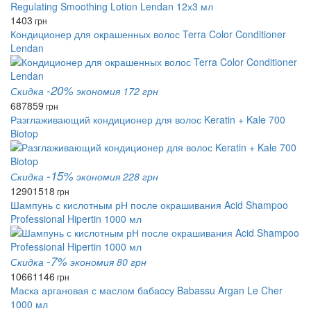
1403
грн
Кондиционер для окрашенных волос Terra Color Conditioner
Lendan
-20%
Скидка
экономия 172 грн
687
859
грн
Разглаживающий кондиционер для волос Keratin + Kale 700
Biotop
-15%
Скидка
экономия 228 грн
1290
1518
грн
Шампунь с кислотным рН после окрашивания Acid Shampoo
Professional Hipertin 1000 мл
-7%
Скидка
экономия 80 грн
1066
1146
грн
Маска аргановая с маслом бабаcсу Babassu Argan Le Cher
1000 мл