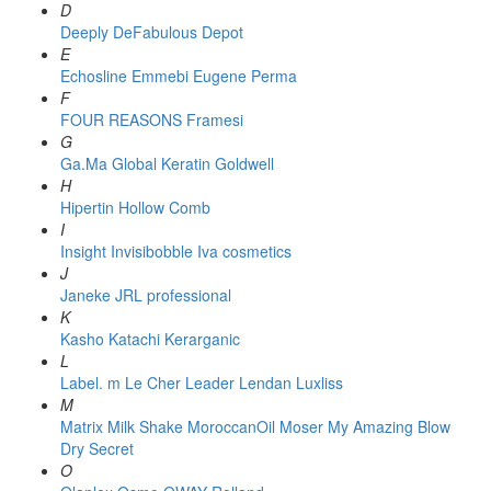
D
Deeply
DeFabulous
Depot
E
Echosline
Emmebi
Eugene Perma
F
FOUR REASONS
Framesi
G
Ga.Ma
Global Keratin
Goldwell
H
Hipertin
Hollow Comb
I
Insight
Invisibobble
Iva cosmetics
J
Janeke
JRL professional
K
Kasho
Katachi
Kerarganic
L
Label. m
Le Cher
Leader
Lendan
Luxliss
M
Matrix
Milk Shake
MoroccanOil
Moser
My Amazing Blow
Dry Secret
O