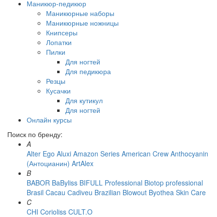
Маникюр-педикюр
Маникюрные наборы
Маникюрные ножницы
Книпсеры
Лопатки
Пилки
Для ногтей
Для педикюра
Резцы
Кусачки
Для кутикул
Для ногтей
Онлайн курсы
Поиск по бренду:
A
Alter Ego
Aluxi
Amazon Series
American Crew
Anthocyanin
(Антоцианин)
ArtAlex
B
BABOR
BaByliss
BIFULL Professional
Biotop professional
Brasil Cacau Сadiveu
Brazilian Blowout
Byothea Skin Care
C
CHI
Corioliss
CULT.O