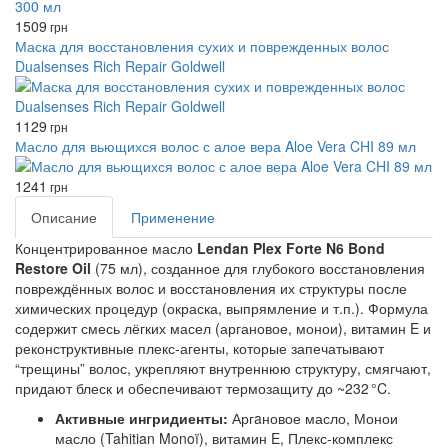
1509
грн
Маска для восстановления сухих и поврежденных волос
Dualsenses Rich Repair Goldwell
1129
грн
Масло для вьющихся волос с алое вера Aloe Vera CHI 89 мл
1241
грн
Описание
Применение
Концентрированное масло
Lendan Plex Forte N6 Bond
Restore Oil
(75 мл), созданное для глубокого восстановления
повреждённых волос и восстановления их структуры после
химических процедур (окраска, выпрямление и т.п.). Формула
содержит смесь лёгких масел (аргановое, монои), витамин E и
реконструктивные плекс‑агенты, которые запечатывают
“трещины” волос, укрепляют внутреннюю структуру, смягчают,
придают блеск и обеспечивают термозащиту до ~232 °C.
Активные ингридиенты:
Аргaновое масло, Монои
масло (Tahitian Monoï), витамин E, Плекс-комплекс