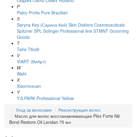
Olaplex
Osmo
OWAY Rolland
P
Palco
Profis
Pure Brazilian
S
Saryna Key (Сарина Кей)
Skin Doktors Cosmeceuticals
Spitzner
SPL Solinger Professional line
STMNT Grooming
Goods
T
Tahe
Tibolli
V
VIART (ВиАрт)
W
Wahl
X
Xiaomoxuan
Y
Y.S.PARK Professional
Yellow
Уход за волосами
Реконструкция волос
Масло для волос восстанавливающее Plex Forte N6
Bond Restore Oil Lendan 75 мл