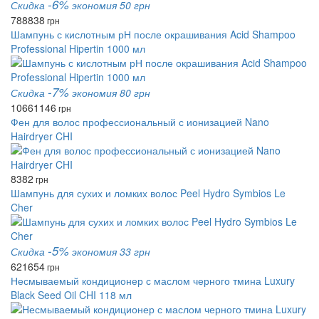
-6%
Скидка
экономия 50 грн
788
838
грн
Шампунь с кислотным рН после окрашивания Acid Shampoo
Professional Hipertin 1000 мл
-7%
Скидка
экономия 80 грн
1066
1146
грн
Фен для волос профессиональный с ионизацией Nano
Hairdryer CHI
8382
грн
Шампунь для сухих и ломких волос Peel Hydro Symbios Le
Cher
-5%
Скидка
экономия 33 грн
621
654
грн
Несмываемый кондиционер с маслом черного тмина Luxury
Black Seed Oil CHI 118 мл