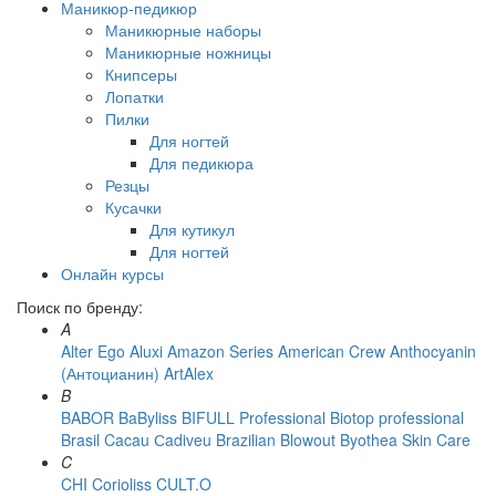
Маникюр-педикюр
Маникюрные наборы
Маникюрные ножницы
Книпсеры
Лопатки
Пилки
Для ногтей
Для педикюра
Резцы
Кусачки
Для кутикул
Для ногтей
Онлайн курсы
Поиск по бренду:
A
Alter Ego
Aluxi
Amazon Series
American Crew
Anthocyanin
(Антоцианин)
ArtAlex
B
BABOR
BaByliss
BIFULL Professional
Biotop professional
Brasil Cacau Сadiveu
Brazilian Blowout
Byothea Skin Care
C
CHI
Corioliss
CULT.O