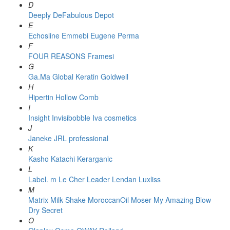
D
Deeply
DeFabulous
Depot
E
Echosline
Emmebi
Eugene Perma
F
FOUR REASONS
Framesi
G
Ga.Ma
Global Keratin
Goldwell
H
Hipertin
Hollow Comb
I
Insight
Invisibobble
Iva cosmetics
J
Janeke
JRL professional
K
Kasho
Katachi
Kerarganic
L
Label. m
Le Cher
Leader
Lendan
Luxliss
M
Matrix
Milk Shake
MoroccanOil
Moser
My Amazing Blow
Dry Secret
O