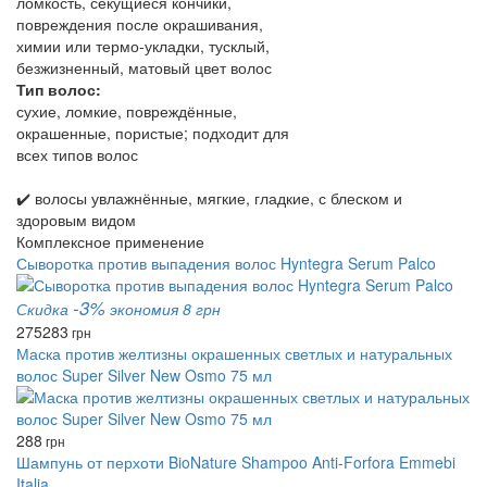
ломкость, секущиеся кончики,
повреждения после окрашивания,
химии или термо-укладки, тусклый,
безжизненный, матовый цвет волос
Тип волос:
сухие, ломкие, повреждённые,
окрашенные, пористые; подходит для
всех типов волос
✔️ волосы увлажнённые, мягкие, гладкие, с блеском и
здоровым видом
Комплексное применение
Сыворотка против выпадения волос Hyntegra Serum Palco
-3%
Скидка
экономия 8 грн
275
283
грн
Маска против желтизны окрашенных светлых и натуральных
волос Super Silver New Osmo 75 мл
288
грн
Шампунь от перхоти BioNature Shampoo Anti-Forfora Emmebi
Italia