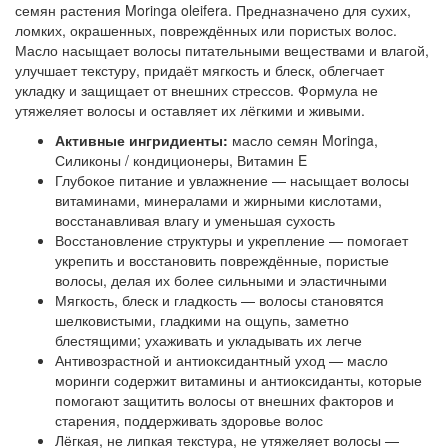
семян растения Moringa oleifera. Предназначено для сухих,
ломких, окрашенных, повреждённых или пористых волос.
Масло насыщает волосы питательными веществами и влагой,
улучшает текстуру, придаёт мягкость и блеск, облегчает
укладку и защищает от внешних стрессов. Формула не
утяжеляет волосы и оставляет их лёгкими и живыми.
Активные ингридиенты:
масло семян Moringa,
Силиконы / кондиционеры, Витамин E
Глубокое питание и увлажнение — насыщает волосы
витаминами, минералами и жирными кислотами,
восстанавливая влагу и уменьшая сухость
Восстановление структуры и укрепление — помогает
укрепить и восстановить повреждённые, пористые
волосы, делая их более сильными и эластичными
Мягкость, блеск и гладкость — волосы становятся
шелковистыми, гладкими на ощупь, заметно
блестящими; ухаживать и укладывать их легче
Антивозрастной и антиоксидантный уход — масло
моринги содержит витамины и антиоксиданты, которые
помогают защитить волосы от внешних факторов и
старения, поддерживать здоровье волос
Лёгкая, не липкая текстура, не утяжеляет волосы —