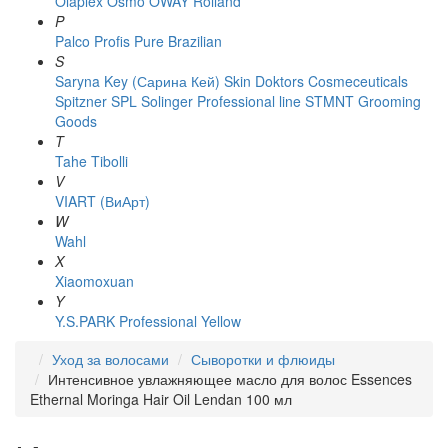
Olaplex
Osmo
OWAY Rolland
P
Palco
Profis
Pure Brazilian
S
Saryna Key (Сарина Кей)
Skin Doktors Cosmeceuticals
Spitzner
SPL Solinger Professional line
STMNT Grooming
Goods
T
Tahe
Tibolli
V
VIART (ВиАрт)
W
Wahl
X
Xiaomoxuan
Y
Y.S.PARK Professional
Yellow
Уход за волосами
Сыворотки и флюиды
Интенсивное увлажняющее масло для волос Essences
Ethernal Moringa Hair Oil Lendan 100 мл