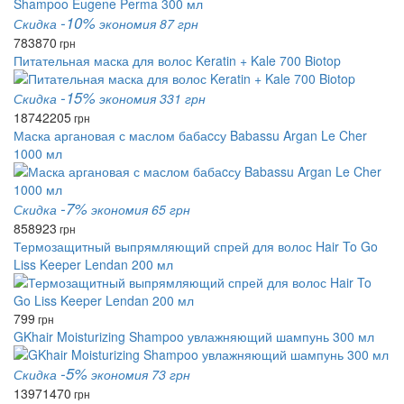
-10%
Скидка
экономия 87 грн
783
870
грн
Питательная маска для волос Keratin + Kale 700 Biotop
-15%
Скидка
экономия 331 грн
1874
2205
грн
Маска аргановая с маслом бабаcсу Babassu Argan Le Cher
1000 мл
-7%
Скидка
экономия 65 грн
858
923
грн
Термозащитный выпрямляющий спрей для волос Hair To Go
Liss Keeper Lendan 200 мл
799
грн
GKhair Moisturizing Shampoo увлажняющий шампунь 300 мл
-5%
Скидка
экономия 73 грн
1397
1470
грн