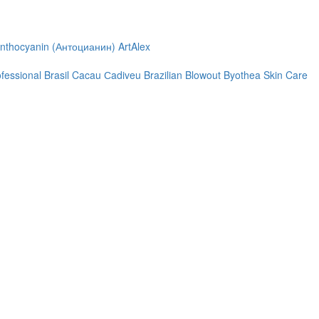
nthocyanin (Антоцианин)
ArtAlex
ofessional
Brasil Cacau Сadiveu
Brazilian Blowout
Byothea Skin Care