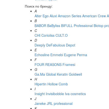
Поиск по бренду:
A
Alter Ego
Aluxi
Amazon Series
American Crew
A
B
BABOR
BaByliss
BIFULL Professional
Biotop pr
C
CHI
Corioliss
CULT.O
D
Deeply
DeFabulous
Depot
E
Echosline
Emmebi
Eugene Perma
F
FOUR REASONS
Framesi
G
Ga.Ma
Global Keratin
Goldwell
H
Hipertin
Hollow Comb
I
Insight
Invisibobble
Iva cosmetics
J
Janeke
JRL professional
K