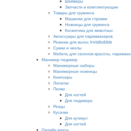
Шейверы
Запчасти и комплектующие
Товары для груминга
Машинки для стрижки
Ножницы для груминга
Косметика для животных
Аксессуары для парикмахеров
Резинки для волос Invisibobble
Сумки и чехлы
Мебель для салонов красоты, парикмах
Маникюр-педикюр
Маникюрные наборы
Маникюрные ножницы
Книпсеры
Лопатки
Пилки
Для ногтей
Для педикюра
Резцы
Кусачки
Для кутикул
Для ногтей
Онлайн курсы