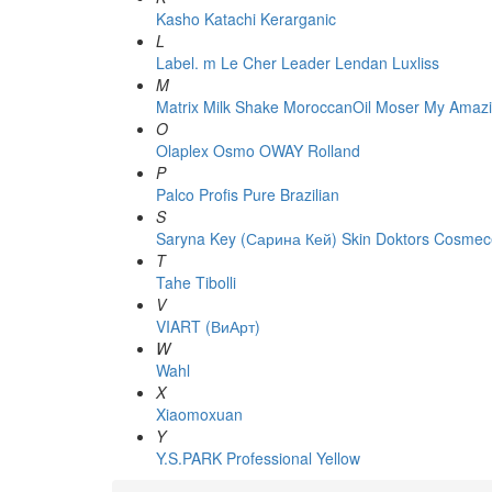
Kasho
Katachi
Kerarganic
L
Label. m
Le Cher
Leader
Lendan
Luxliss
M
Matrix
Milk Shake
MoroccanOil
Moser
My Amazi
O
Olaplex
Osmo
OWAY Rolland
P
Palco
Profis
Pure Brazilian
S
Saryna Key (Сарина Кей)
Skin Doktors Cosmece
T
Tahe
Tibolli
V
VIART (ВиАрт)
W
Wahl
X
Xiaomoxuan
Y
Y.S.PARK Professional
Yellow