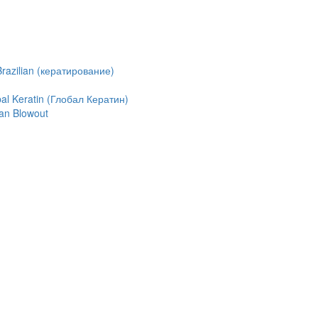
azilian (кератирование)
l Keratin (Глобал Кератин)
an Blowout